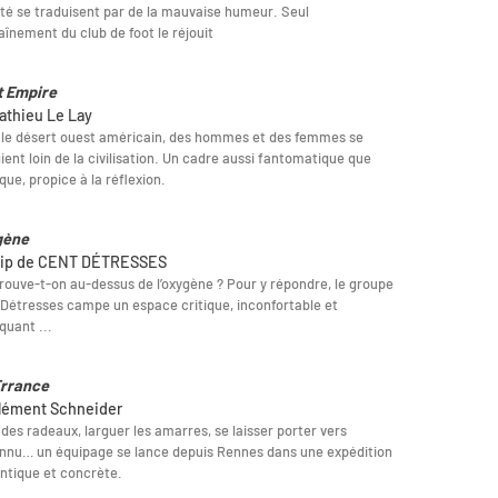
ité se traduisent par de la mauvaise humeur. Seul
raînement du club de foot le réjouit
 Empire
athieu Le Lay
le désert ouest américain, des hommes et des femmes se
ient loin de la civilisation. Un cadre aussi fantomatique que
que, propice à la réflexion.
gène
lip de CENT DÉTRESSES
rouve-t-on au-dessus de l’oxygène ? Pour y répondre, le groupe
Détresses campe un espace critique, inconfortable et
quant ...
Errance
lément Schneider
 des radeaux, larguer les amarres, se laisser porter vers
onnu… un équipage se lance depuis Rennes dans une expédition
ntique et concrète.