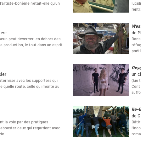
l’artiste-bohème n’était-elle qu’un
lucid
l'ent
West
uest
de M
cun peut s’exercer, en dehors des
Dans 
e production, le tout dans un esprit
réfug
poéti
Oxy
sier
un c
raterniser avec les supporters qui
Que t
te quelle route, celle qui monte au
Cent 
suffo
Île-
de C
nt la voie par des pratiques
Bâtir
 rebooster ceux qui regardent avec
l’inc
nde
roma