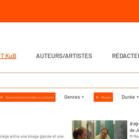
T KuB
AUTEURS/ARTISTES
RÉDACTE
Genres
Durée
✕
Documentaire (vidéo ou sonore)
✕
Moyen
Il n
de J
riage entre une image glacée et une
M Mad