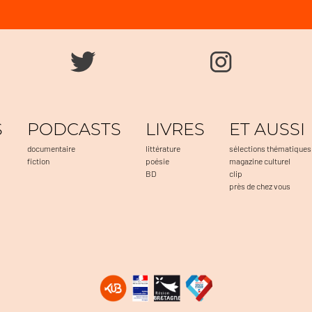
S
PODCASTS
LIVRES
ET AUSSI
documentaire
littérature
sélections thématiques
fiction
poésie
magazine culturel
BD
clip
près de chez vous