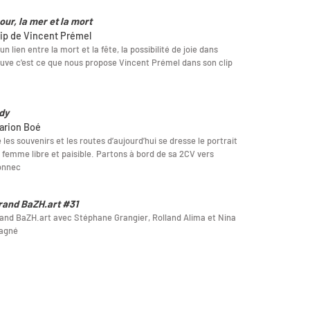
our, la mer et la mort
lip de Vincent Prémel
 un lien entre la mort et la fête, la possibilité de joie dans
euve c'est ce que nous propose Vincent Prémel dans son clip
dy
arion Boé
 les souvenirs et les routes d’aujourd’hui se dresse le portrait
 femme libre et paisible. Partons à bord de sa 2CV vers
onnec
rand BaZH.art #31
and BaZH.art avec Stéphane Grangier, Rolland Alima et Nina
agné