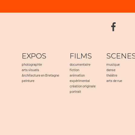
EXPOS
FILMS
SCENE
photographie
documentaire
musique
arts visuels
fiction
danse
Architecture en Bretagne
animation
théâtre
peinture
expérimental
arts de rue
création originale
portrait