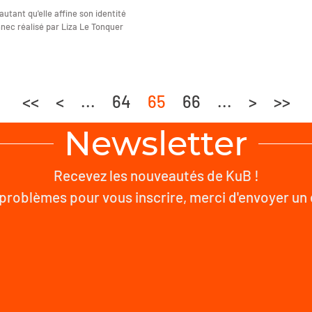
utant qu'elle affine son identité
nnec réalisé par Liza Le Tonquer
<<
<
...
64
65
66
...
>
>>
Newsletter
Recevez les nouveautés de KuB !
problèmes pour vous inscrire, merci d'envoyer un