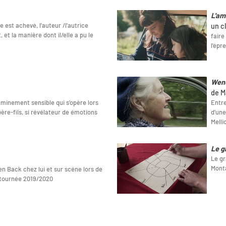
L'am
st achevé, l'auteur /l'autrice
un c
, et la manière dont il/elle a pu le
faire
l'épr
Wen
de M
eminement sensible qui s’opère lors
Entre
ère-fils, si révélateur de émotions
d’une
Melli
Le g
Le gr
Mont
n Back chez lui et sur scéne lors de
 tournée 2019/2020