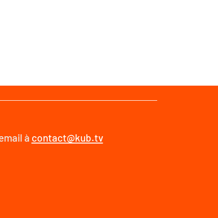
 email à
contact@kub.tv