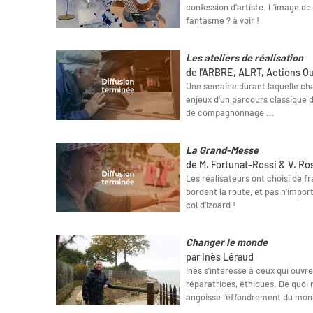
confession d’artiste. L’image de 
fantasme ? à voir !
Les ateliers de réalisation
de l'ARBRE, ALRT, Actions O
Une semaine durant laquelle cha
enjeux d’un parcours classique d
de compagnonnage ...
La Grand-Messe
de M. Fortunat-Rossi & V. Ro
Les réalisateurs ont choisi de f
bordent la route, et pas n’impor
col d’Izoard !
Changer le monde
par Inès Léraud
Inès s’intéresse à ceux qui ouvre
réparatrices, éthiques. De quoi
angoisse l’effondrement du mo