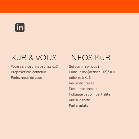
KuB & VOUS
INFOS KuB
Votre service civique chez KuB
Qui sommes-nous ?
Proposez vos contenus
Faire un don (défiscalisé) à KuB
Parlez-nous de vous !
Adhérez à KuB !
Revue de presse
Dossier de presse
Politique de confidentialité
KuB à la carte
Partenariats