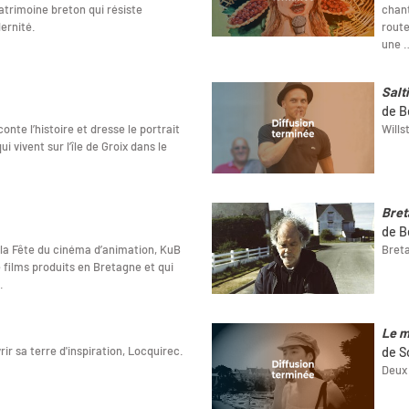
patrimoine breton qui résiste
chant
ernité.
route
une 
Salt
de B
nte l’histoire et dresse le portrait
Wills
 vivent sur l’île de Groix dans le
Bret
de B
e la Fête du cinéma d’animation, KuB
Breta
 films produits en Bretagne et qui
.
Le m
r sa terre d'inspiration, Locquirec.
de S
Deux 