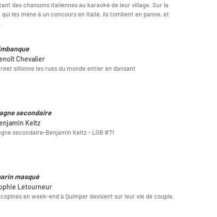
ant des chansons italiennes au karaoké de leur village. Sur la
 qui les mène à un concours en Italie, ils tombent en panne, et
…
imbanque
enoît Chevalier
treet sillonne les rues du monde entier en dansant
agne secondaire
enjamin Keltz
gne secondaire-Benjamin Keltz - LGB #71
arin masqué
ophie Letourneur
copines en week-end à Quimper devisent sur leur vie de couple.