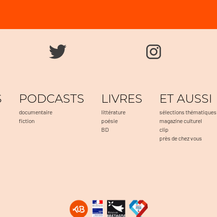
S
PODCASTS
LIVRES
ET AUSSI
documentaire
littérature
sélections thématiques
fiction
poésie
magazine culturel
BD
clip
près de chez vous