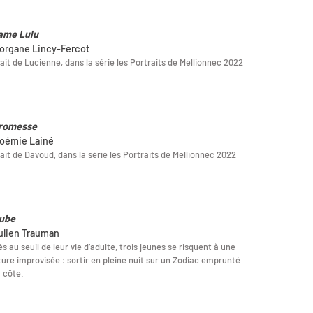
ame Lulu
organe Lincy-Fercot
ait de Lucienne, dans la série les Portraits de Mellionnec 2022
romesse
oémie Lainé
ait de Davoud, dans la série les Portraits de Mellionnec 2022
aube
ulien Trauman
és au seuil de leur vie d’adulte, trois jeunes se risquent à une
ure improvisée : sortir en pleine nuit sur un Zodiac emprunté
a côte.