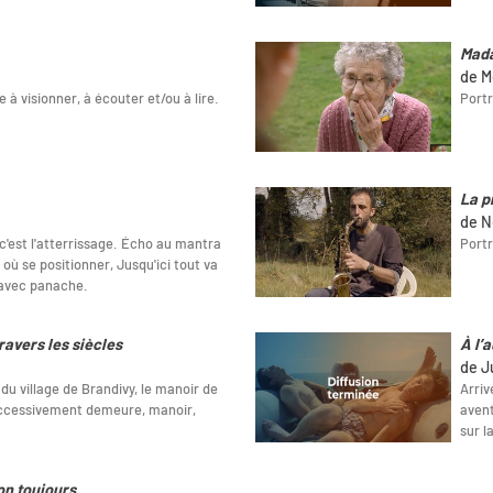
Mad
de M
e à visionner, à écouter et/ou à lire.
Portr
La p
de N
 c'est l'atterrissage. Écho au mantra
Portr
 où se positionner, Jusqu'ici tout va
 avec panache.
ravers les siècles
À l’
de J
du village de Brandivy, le manoir de
Arriv
successivement demeure, manoir,
avent
sur l
on toujours