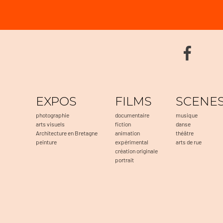
EXPOS
FILMS
SCENE
photographie
documentaire
musique
arts visuels
fiction
danse
Architecture en Bretagne
animation
théâtre
peinture
expérimental
arts de rue
création originale
portrait