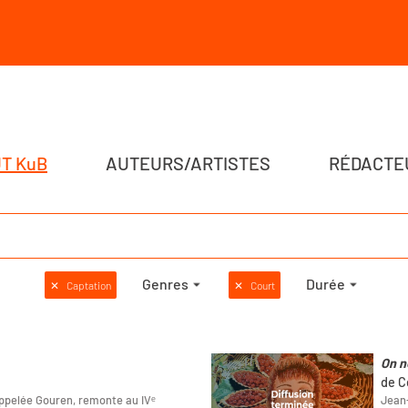
T KuB
AUTEURS/ARTISTES
RÉDACTE
Genres
Durée
✕
Captation
✕
Court
On n
de C
 appelée Gouren, remonte au IVᵉ
Jean-