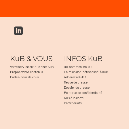
KuB & VOUS
INFOS KuB
Votre service civique chez KuB
Qui sommes-nous ?
Proposez vos contenus
Faire un don (défiscalisé) à KuB
Parlez-nous de vous !
Adhérez à KuB !
Revue de presse
Dossier de presse
Politique de confidentialité
KuB à la carte
Partenariats