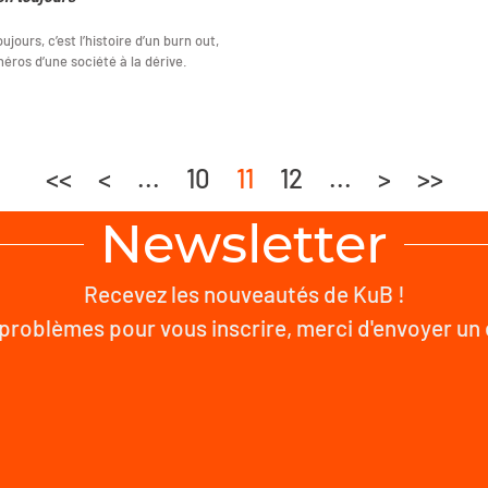
ujours, c’est l’histoire d’un burn out,
héros d’une société à la dérive.
<<
<
...
10
11
12
...
>
>>
Newsletter
Recevez les nouveautés de KuB !
problèmes pour vous inscrire, merci d'envoyer un