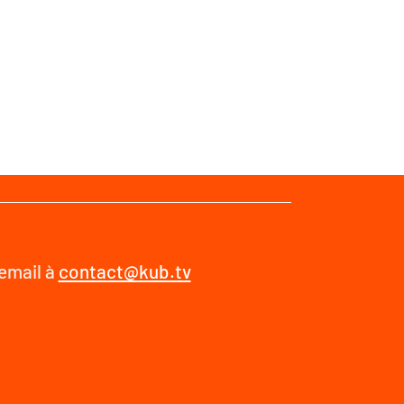
 email à
contact@kub.tv