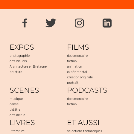
EXPOS
FILMS
photographie
documentaire
arts visuels
fiction
Architecture en Bretagne
animation
peinture
expérimental
création originale
portrait
SCENES
PODCASTS
musique
documentaire
danse
fiction
théâtre
arts de rue
LIVRES
ET AUSSI
littérature
sélections thématiques