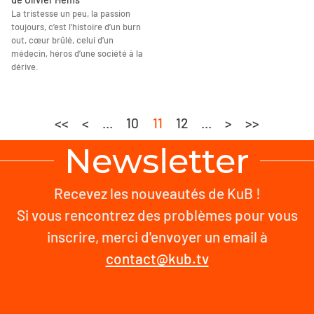
La tristesse un peu, la passion
toujours, c’est l’histoire d’un burn
out, cœur brûlé, celui d’un
médecin, héros d’une société à la
dérive.
<<
<
...
10
11
12
...
>
>>
Newsletter
Recevez les nouveautés de KuB !
Si vous rencontrez des problèmes pour vous
inscrire, merci d'envoyer un email à
contact@kub.tv