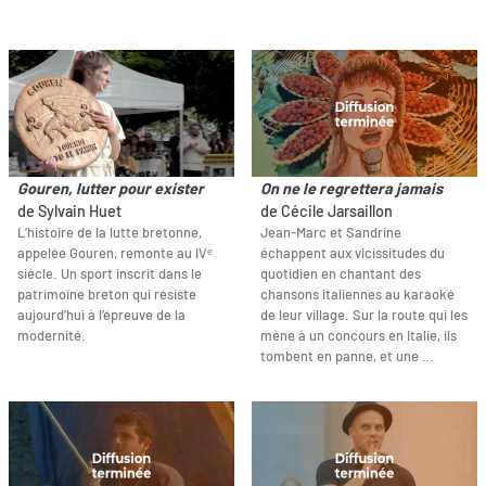
Gouren, lutter pour exister
On ne le regrettera jamais
de Sylvain Huet
de Cécile Jarsaillon
L’histoire de la lutte bretonne,
Jean-Marc et Sandrine
appelée Gouren, remonte au IVᵉ
échappent aux vicissitudes du
siècle. Un sport inscrit dans le
quotidien en chantant des
patrimoine breton qui résiste
chansons italiennes au karaoké
aujourd’hui à l’épreuve de la
de leur village. Sur la route qui les
modernité.
mène à un concours en Italie, ils
tombent en panne, et une …