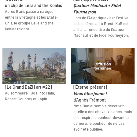
un clip de Leïla and the Koalas
Quatuor Machaut + Fidel
Après 8 ans passé à naviguer
Fourneyron
entre la Bretagne et les États-
Lors de l’Atlantique Jazz Festival
Unis, le groupe Leïla and the
qui se déroulait à Brest, KuB est
koalas revient !
allé à la rencontre du Quatuor
Machaut et de Fidel Fourneyron.
[Le Grand BaZH.art #22]
[Éternel présent]
Au sommaire : Jo Pinto Maïa,
Vous êtes jeune !
Robert Coudray et Lapin.
d'Agnès Frémont
Mme Daniel semble découvrir
qu’elle a des cheveux blancs, mais
elle respire le bonheur devant la
caméra, le bonheur de ne pas
avoir été oubliée.