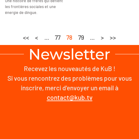
Une histoire de frères qui défient
les frontières sociales et une
énergie de dingue.
<<
<
...
77
78
79
...
>
>>
Newsletter
Recevez les nouveautés de KuB !
Si vous rencontrez des problèmes pour vous
inscrire, merci d'envoyer un email à
contact@kub.tv