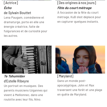
[Actrice]
[Des origines à nos jours]
Écho
Fête du court métrage
À l’occasion de la fête du court
de Sylvain Bouttet
métrage, KuB s’est déplacé pour
Lena Paugam, comédienne et
en capturer quelques instants.
dramaturge, porte en elle une
énergie créatrice, faite de
fulgurances et de curiosité pour
les autres.
Te Tshumidav
[Maryland]
Dans un monde post-
d'Estelle Ribeyre
apocalyptique, John et Max
Un portrait en musiques. Des
traversent une forêt et une plage
parents musiciens tzigannes qui
en quête de Maryland.
vivent à Mellionnec, dans une
roulotte avec leur fils, Nino.