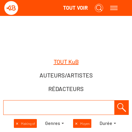
TOUT VOIR
TOUT KuB
AUTEURS/ARTISTES
RÉDACTEURS
Genres
Durée
✕
Making of
✕
Moyen