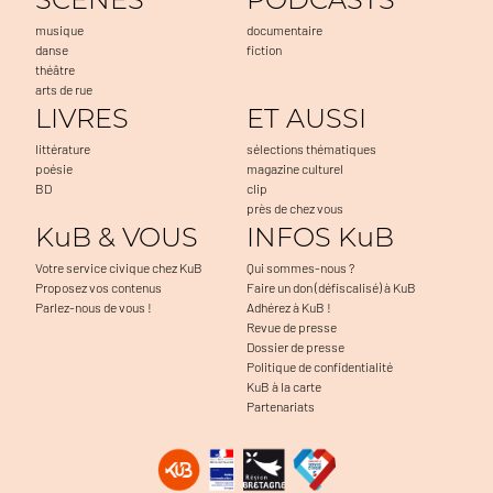
musique
documentaire
danse
fiction
théâtre
arts de rue
LIVRES
ET AUSSI
littérature
sélections thématiques
poésie
magazine culturel
BD
clip
près de chez vous
KuB & VOUS
INFOS KuB
Votre service civique chez KuB
Qui sommes-nous ?
Proposez vos contenus
Faire un don (défiscalisé) à KuB
Parlez-nous de vous !
Adhérez à KuB !
Revue de presse
Dossier de presse
Politique de confidentialité
KuB à la carte
Partenariats
s accepter
 nous...
kies !