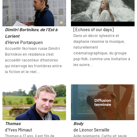
Dimitri Bortnikov, de l’Est à
[Echoes of our days]
Dans un décor sylvestre et
Lorient
diaphane résonne la musique,
d'Hervé Portanguen
naturellement
Accueillir l’écrivain russe Dimitri
cinématographique, du groupe
Bortnikov en résidence c'est
pop-folk, comme une invitation à
accueillir raconteur d’histoires
les suivre...
qui interroge les frontières entre
la fiction et le réel...
Thomas
Body
d'Yves Mimaut
de Léonor Serraille
Thomas a 17 ans, il est fils de
Aide-soignante, Cathy vit seule.