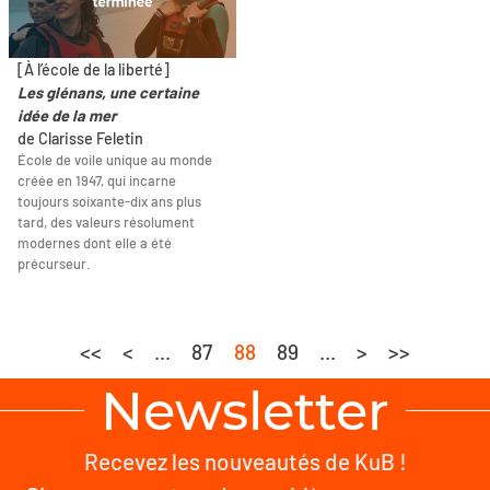
[À l’école de la liberté]
Les glénans, une certaine
idée de la mer
de Clarisse Feletin
École de voile unique au monde
créée en 1947, qui incarne
toujours soixante-dix ans plus
tard, des valeurs résolument
modernes dont elle a été
précurseur.
<<
<
...
87
88
89
...
>
>>
Newsletter
Recevez les nouveautés de KuB !