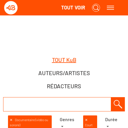
TOUT VOIR
TOUT KuB
AUTEURS/ARTISTES
RÉDACTEURS
Genres
Durée
✕
Documentaire (vidéo ou
✕
sonore)
Court