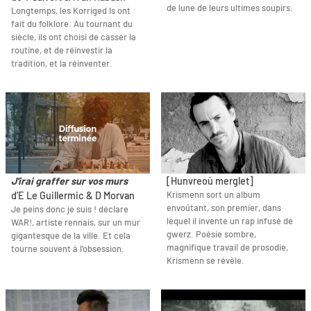
de lune de leurs ultimes soupirs.
Longtemps, les Korriged Is ont
fait du folklore. Au tournant du
siècle, ils ont choisi de casser la
routine, et de réinvestir la
tradition, et la réinventer.
J'irai graffer sur vos murs
[Hunvreoù merglet]
Krismenn sort un album
d'E Le Guillermic & D Morvan
envoûtant, son premier, dans
Je peins donc je suis ! déclare
lequel il invente un rap infusé de
WAR!, artiste rennais, sur un mur
gwerz. Poésie sombre,
gigantesque de la ville. Et cela
magnifique travail de prosodie,
tourne souvent à l’obsession.
Krismenn se révèle.