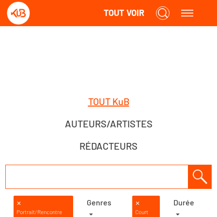
TOUT VOIR
TOUT KuB
AUTEURS/ARTISTES
RÉDACTEURS
Genres
Durée
✕
✕
Portrait/Rencontre
Court