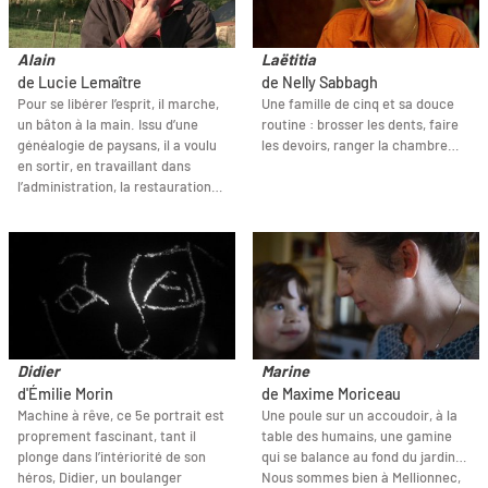
Alain
Laëtitia
de Lucie Lemaître
de Nelly Sabbagh
Pour se libérer l’esprit, il marche,
Une famille de cinq et sa douce
un bâton à la main. Issu d’une
routine : brosser les dents, faire
généalogie de paysans, il a voulu
les devoirs, ranger la chambre…
en sortir, en travaillant dans
l’administration, la restauration…
Didier
Marine
d'Émilie Morin
de Maxime Moriceau
Machine à rêve, ce 5e portrait est
Une poule sur un accoudoir, à la
proprement fascinant, tant il
table des humains, une gamine
plonge dans l’intériorité de son
qui se balance au fond du jardin…
héros, Didier, un boulanger
Nous sommes bien à Mellionnec,