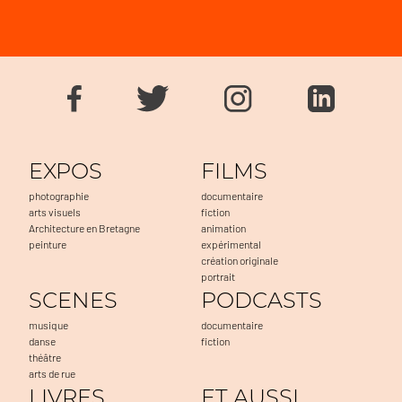
EXPOS
FILMS
photographie
documentaire
arts visuels
fiction
Architecture en Bretagne
animation
peinture
expérimental
création originale
portrait
SCENES
PODCASTS
musique
documentaire
danse
fiction
théâtre
arts de rue
LIVRES
ET AUSSI