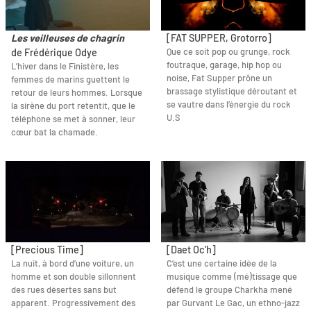
Les veilleuses de chagrin
[FAT SUPPER, Grotorro]
Que ce soit pop ou grunge, rock
de Frédérique Odye
foutraque, garage, hip hop ou
L’hiver dans le Finistère, les
noise, Fat Supper prône un
femmes de marins guettent le
brassage stylistique déroutant et
retour de leurs hommes. Lorsque
se vautre dans l’énergie du rock
la sirène du port retentit, que le
U.S
téléphone se met à sonner, leur
cœur bat la chamade.
[Precious Time]
[Daet Oc’h]
La nuit, à bord d’une voiture, un
C’est une certaine idée de la
homme et son double sillonnent
musique comme (mé)tissage que
des rues désertes sans but
défend le groupe Charkha mené
apparent. Progressivement des
par Gurvant Le Gac, un ethno-jazz