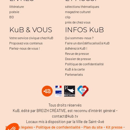
littérature
sélections thématiques
poésie
magazine culturel
BD
clip
près de chez vous
KuB & VOUS
INFOS KuB
Votre service civique chez KuB
Qui sommes-nous ?
Proposez vos contenus
Faire un don (défiscalisé) à KuB
Parlez-nous de vous !
Adhérez à KuB !
Revue de presse
Dossier de presse
Politique de confidentialité
KuB à la carte
Partenariats
Tous droits réservés
KuB, édité par BREIZH CRÉATIVE, est reconnu d’intérêt général -
contact@kub.tv
Locaux mis à disposition par la Ville de Saint-Avé
Mentions légales
-
Politique de confidentialité
-
Plan du site
-
Kit presse
-