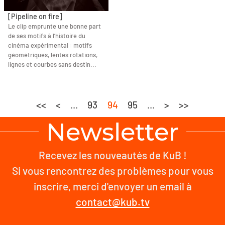
[Pipeline on fire]
Le clip emprunte une bonne part
de ses motifs à l’histoire du
cinéma expérimental : motifs
géométriques, lentes rotations,
lignes et courbes sans destin...
<<
<
...
93
94
95
...
>
>>
Newsletter
Recevez les nouveautés de KuB !
Si vous rencontrez des problèmes pour vous
inscrire, merci d'envoyer un email à
contact@kub.tv