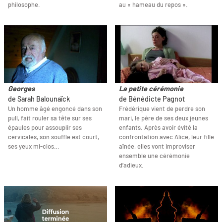
philosophe.
au « hameau du repos ».
Georges
La petite cérémonie
de Sarah Balounaïck
de Bénédicte Pagnot
Un homme âgé engoncé dans son
Frédérique vient de perdre son
pull, fait rouler sa tête sur ses
mari, le père de ses deux jeunes
épaules pour assouplir ses
enfants. Après avoir évité la
cervicales, son souffle est court,
confrontation avec Alice, leur fille
ses yeux mi-clos…
aînée, elles vont improviser
ensemble une cérémonie
d’adieux.