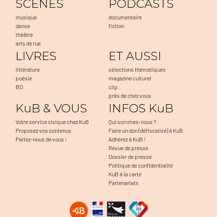
SCENES
PODCASTS
musique
documentaire
danse
fiction
théâtre
arts de rue
LIVRES
ET AUSSI
littérature
sélections thématiques
poésie
magazine culturel
BD
clip
près de chez vous
KuB & VOUS
INFOS KuB
Votre service civique chez KuB
Qui sommes-nous ?
Proposez vos contenus
Faire un don (défiscalisé) à KuB
Parlez-nous de vous !
Adhérez à KuB !
Revue de presse
Dossier de presse
Politique de confidentialité
KuB à la carte
Partenariats