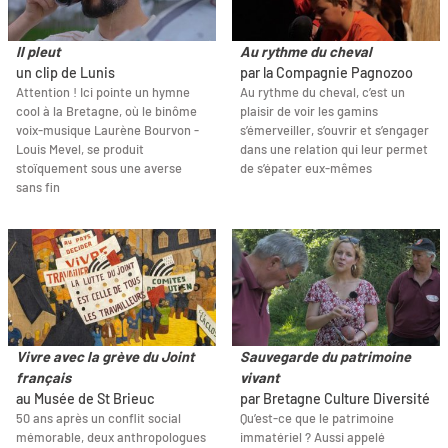
Il pleut
Au rythme du cheval
un clip de Lunis
par la Compagnie Pagnozoo
Attention ! Ici pointe un hymne
Au rythme du cheval, c’est un
cool à la Bretagne, où le binôme
plaisir de voir les gamins
voix-musique Laurène Bourvon -
s’émerveiller, s’ouvrir et s’engager
Louis Mevel, se produit
dans une relation qui leur permet
stoïquement sous une averse
de s’épater eux-mêmes
sans fin
Vivre avec la grève du Joint
Sauvegarde du patrimoine
français
vivant
au Musée de St Brieuc
par Bretagne Culture Diversité
50 ans après un conflit social
Qu’est-ce que le patrimoine
mémorable, deux anthropologues
immatériel ? Aussi appelé