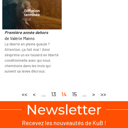
Première année dehors
de Valérie Manns
La liberté en pleine gueule ?
Attention, ça fait mal ! Ainsi
s’exprime un ex-taulard en liberté
conditionnelle avec qui nous
cheminons dans les mois qui
suivent sa levée d’écrous.
<<
<
...
13
14
15
...
>
>>
Newsletter
Recevez les nouveautés de KuB !