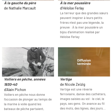
À la gauche du père
À la mer poussière
de Nathalie Marcault
d'Héloïse Ferlay
La terreur que des grandes sœurs
peuvent inspirer à leurs petits
frères n’est pas une légende, la
preuve : À la mer poussière un
bijou d’animation réalisé par
Héloïse Ferlay
Voiliers en pêche, années
Vertige
1930-40
de Nicole Zeizig
Vertige est une rêverie
d'Alain Pichon
ferroviaire, danse des cathéters,
Voiliers en pêche nous donne
images saisies au vol : le ciel, le
l’occasion de plonger au temps de
pays, ses gens. On avance au fil
la marine à voile quand les
des mots, des lignes, des jours...
bateaux de pêche partaient,