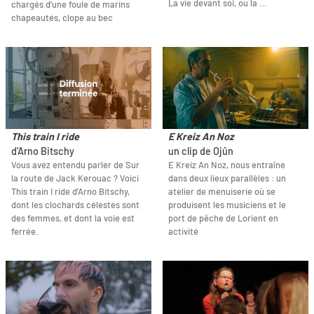
La vie devant soi, ou la …
chargés d’une foule de marins
chapeautés, clope au bec
This train I ride
E Kreiz An Noz
d'Arno Bitschy
un clip de Ojûn
Vous avez entendu parler de Sur
E Kreiz An Noz, nous entraîne
la route de Jack Kerouac ? Voici
dans deux lieux parallèles : un
This train I ride d’Arno Bitschy,
atelier de menuiserie où se
dont les clochards célestes sont
produisent les musiciens et le
des femmes, et dont la voie est
port de pêche de Lorient en
ferrée.
activité