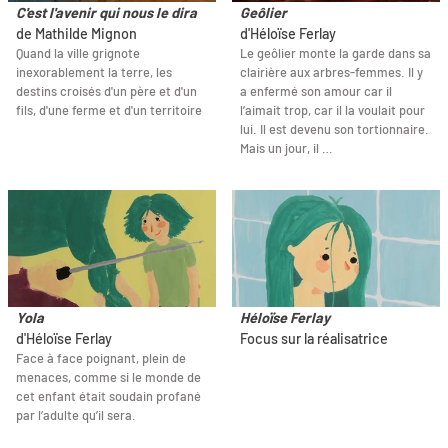
C'est l'avenir qui nous le dira
Geôlier
de Mathilde Mignon
d'Héloïse Ferlay
Quand la ville grignote
Le geôlier monte la garde dans sa
inexorablement la terre, les
clairière aux arbres-femmes. Il y
destins croisés d'un père et d'un
a enfermé son amour car il
fils, d'une ferme et d'un territoire
l’aimait trop, car il la voulait pour
lui. Il est devenu son tortionnaire.
Mais un jour, il …
Yola
Héloïse Ferlay
d'Héloïse Ferlay
Focus sur la réalisatrice
Face à face poignant, plein de
menaces, comme si le monde de
cet enfant était soudain profané
par l’adulte qu’il sera.