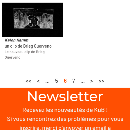
Kalon flamm
un clip de Brieg Guerveno
Le nouveau clip de Brieg
Guerveno
<<
<
...
5
6
7
...
>
>>
Newsletter
Recevez les nouveautés de KuB !
Si vous rencontrez des problèmes pour vous
inscrire, merci d'envoyer un email à