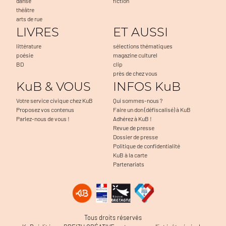
danse
fiction
théâtre
arts de rue
LIVRES
ET AUSSI
littérature
sélections thématiques
poésie
magazine culturel
BD
clip
près de chez vous
KuB & VOUS
INFOS KuB
Votre service civique chez KuB
Qui sommes-nous ?
Proposez vos contenus
Faire un don (défiscalisé) à KuB
Parlez-nous de vous !
Adhérez à KuB !
Revue de presse
Dossier de presse
Politique de confidentialité
KuB à la carte
Partenariats
Tous droits réservés