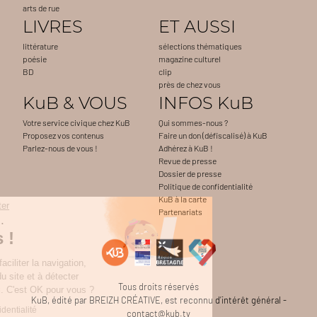
arts de rue
LIVRES
ET AUSSI
littérature
sélections thématiques
poésie
magazine culturel
BD
clip
près de chez vous
KuB & VOUS
INFOS KuB
Votre service civique chez KuB
Qui sommes-nous ?
Proposez vos contenus
Faire un don (défiscalisé) à KuB
Parlez-nous de vous !
Adhérez à KuB !
Revue de presse
Dossier de presse
Politique de confidentialité
KuB à la carte
Continuer sans accepter
Partenariats
Salut c'est nous...
les Cookies !
On sert notamment à faciliter la navigation,
à mesurer l'audience du site et à détecter
Tous droits réservés
d'éventuels problèmes. C'est OK pour vous ?
KuB, édité par BREIZH CRÉATIVE, est reconnu d’intérêt général -
Lire la politique de confidentialité
contact@kub.tv