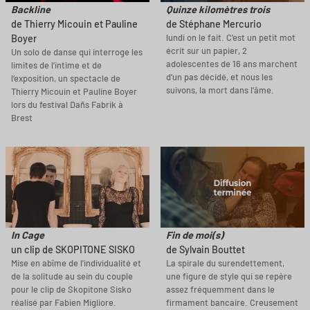
Backline
Quinze kilomètres trois
de Thierry Micouin et Pauline
de Stéphane Mercurio
lundi on le fait. C’est un petit mot
Boyer
écrit sur un papier, 2
Un solo de danse qui interroge les
adolescentes de 16 ans marchent
limites de l’intime et de
d’un pas décidé, et nous les
l’exposition, un spectacle de
suivons, la mort dans l’âme.
Thierry Micouin et Pauline Boyer
lors du festival Dañs Fabrik à
Brest
In Cage
Fin de moi(s)
un clip de SKOPITONE SISKO
de Sylvain Bouttet
Mise en abîme de l'individualité et
La spirale du surendettement,
de la solitude au sein du couple
une figure de style qui se repère
pour le clip de Skopitone Sisko
assez fréquemment dans le
réalisé par Fabien Migliore.
firmament bancaire. Creusement