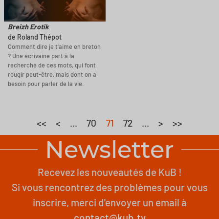
Breizh Erotik
de Roland Thépot
Comment dire je t'aime en breton
? Une écrivaine part à la
recherche de ces mots, qui font
rougir peut-être, mais dont on a
besoin pour parler de la vie.
<<
<
...
70
71
72
...
>
>>
Newsletter
Recevez les nouveautés de KuB !
Si vous rencontrez des problèmes pour vous
inscrire, merci d'envoyer un email à
contact@kub.tv