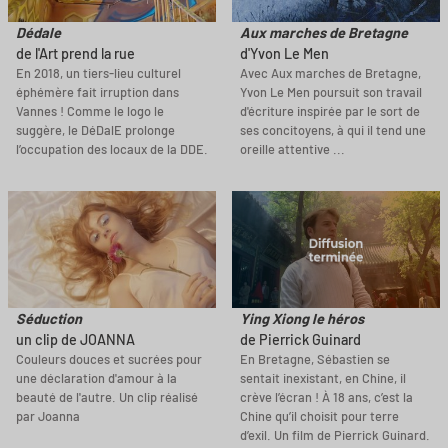
Dédale
Aux marches de Bretagne
de l'Art prend la rue
d'Yvon Le Men
En 2018, un tiers-lieu culturel
Avec Aux marches de Bretagne,
éphémère fait irruption dans
Yvon Le Men poursuit son travail
Vannes ! Comme le logo le
d'écriture inspirée par le sort de
suggère, le DéDalE prolonge
ses concitoyens, à qui il tend une
l’occupation des locaux de la DDE.
oreille attentive ...
Séduction
Ying Xiong le héros
un clip de JOANNA
de Pierrick Guinard
Couleurs douces et sucrées pour
En Bretagne, Sébastien se
une déclaration d'amour à la
sentait inexistant, en Chine, il
beauté de l'autre. Un clip réalisé
crève l’écran ! À 18 ans, c’est la
par Joanna
Chine qu’il choisit pour terre
d’exil. Un film de Pierrick Guinard.