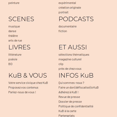
peinture
expérimental
création originale
portrait
SCENES
PODCASTS
musique
documentaire
danse
fiction
théâtre
arts de rue
LIVRES
ET AUSSI
littérature
sélections thématiques
poésie
magazine culturel
BD
clip
près de chez vous
KuB & VOUS
INFOS KuB
Votre service civique chez KuB
Qui sommes-nous ?
Proposez vos contenus
Faire un don (défiscalisé) à KuB
Parlez-nous de vous !
Adhérez à KuB !
Revue de presse
Dossier de presse
Politique de confidentialité
KuB à la carte
Partenariats