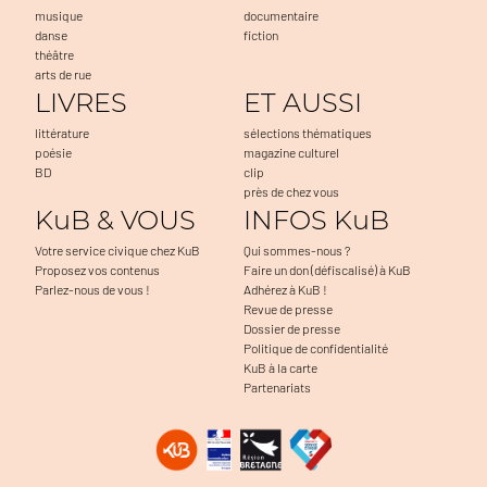
musique
documentaire
danse
fiction
théâtre
arts de rue
LIVRES
ET AUSSI
littérature
sélections thématiques
poésie
magazine culturel
BD
clip
près de chez vous
KuB & VOUS
INFOS KuB
Votre service civique chez KuB
Qui sommes-nous ?
Proposez vos contenus
Faire un don (défiscalisé) à KuB
Parlez-nous de vous !
Adhérez à KuB !
Revue de presse
Dossier de presse
Politique de confidentialité
KuB à la carte
Partenariats