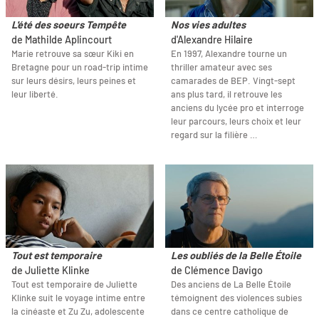
L'été des soeurs Tempête
Nos vies adultes
de Mathilde Aplincourt
d'Alexandre Hilaire
Marie retrouve sa sœur Kiki en
En 1997, Alexandre tourne un
Bretagne pour un road-trip intime
thriller amateur avec ses
sur leurs désirs, leurs peines et
camarades de BEP. Vingt-sept
leur liberté.
ans plus tard, il retrouve les
anciens du lycée pro et interroge
leur parcours, leurs choix et leur
regard sur la filière …
Tout est temporaire
Les oubliés de la Belle Étoile
de Juliette Klinke
de Clémence Davigo
Tout est temporaire de Juliette
Des anciens de La Belle Étoile
Klinke suit le voyage intime entre
témoignent des violences subies
la cinéaste et Zu Zu, adolescente
dans ce centre catholique de