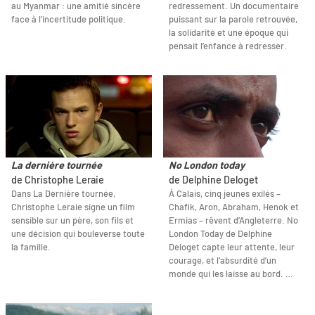
au Myanmar : une amitié sincère
redressement. Un documentaire
face à l’incertitude politique.
puissant sur la parole retrouvée,
la solidarité et une époque qui
pensait l’enfance à redresser.
La dernière tournée
No London today
de Christophe Leraie
de Delphine Deloget
Dans La Dernière tournée,
À Calais, cinq jeunes exilés –
Christophe Leraie signe un film
Chafik, Aron, Abraham, Henok et
sensible sur un père, son fils et
Ermias – rêvent d’Angleterre. No
une décision qui bouleverse toute
London Today de Delphine
la famille.
Deloget capte leur attente, leur
courage, et l’absurdité d’un
monde qui les laisse au bord. …