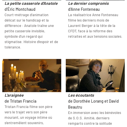
La petite casserole d'Anatole
Le dernier compromis
d'Éric Montchaud
d'Anne Fonteneau
Court‐métrage d’animation
La réalisatrice Anne Fonteneau
délicat sur le handicap et la
filme les derniers mois de
différence : Anatole traîne une
Laurent Berger à la tête de la
petite casserole invisible,
CFDT, face à la réforme des
symbole d’un regard qui
retraites et aux tensions sociales.
stigmatise. Histoire d’espoir et de
tolérance.
L'araignée
Les écoutants
de Tristan Francia
de Dorothée Lorang et David
Tristan Francia filme son père
Beautru
vers le trajet vers son père
En immersion avec les bénévoles
mourant, un voyage intime où
de S.O.S. Amitié, derniers
s’entremêlent souvenirs,
remparts contre la solitude