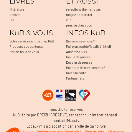
LIVRES
ET AUSSI
littérature
sélections thématiques
poésie
magazine culturel
BD
clip
près de chez vous
KuB & VOUS
INFOS KuB
Votre service civique chez KuB
Qui sommes-nous ?
Proposez vos contenus
Faire un don (défiscalisé) à KuB
Parlez-nous de vous !
Adhérez à KuB !
Revue de presse
Dossier de presse
Politique de confidentialité
KuB à la carte
Partenariats
a navigation, à mesurer l'audience du
Tous droits réservés
 problèmes. C'est OK pour vous ?
KuB, édité par BREIZH CRÉATIVE, est reconnu d’intérêt général -
contact@kub.tv
Locaux mis à disposition par la Ville de Saint-Avé
ertifiés par
Mentions légales
-
Politique de confidentialité
-
Plan du site
-
Kit presse
-