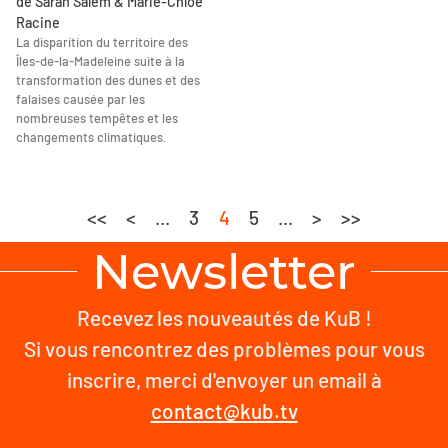
de Sarah Salem & Marie-Chloé
Racine
La disparition du territoire des
Îles-de-la-Madeleine suite à la
transformation des dunes et des
falaises causée par les
nombreuses tempêtes et les
changements climatiques.
<<
<
...
3
4
5
...
>
>>
Newsletter
Recevez les nouveautés de KuB !
Si vous rencontrez des problèmes pour vous
inscrire, merci d'envoyer un email à
contact@kub.tv