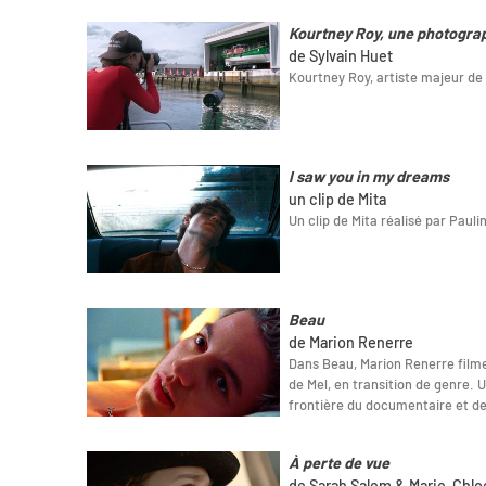
Kourtney Roy, une photogr
de Sylvain Huet
Kourtney Roy, artiste majeur d
I saw you in my dreams
un clip de Mita
Un clip de Mita réalisé par Pauli
Beau
de Marion Renerre
Dans Beau, Marion Renerre film
de Mel, en transition de genre. 
frontière du documentaire et de l
À perte de vue
de Sarah Salem & Marie-Chlo