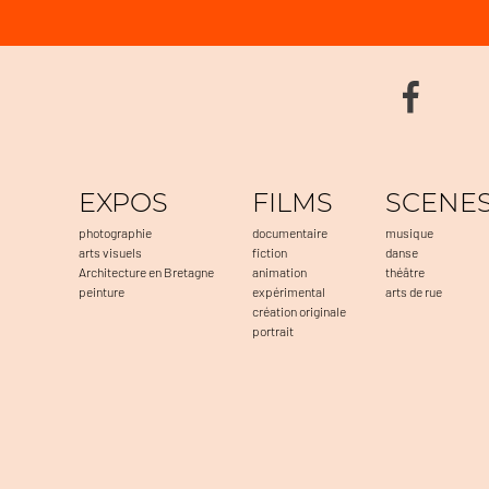
EXPOS
FILMS
SCENE
photographie
documentaire
musique
arts visuels
fiction
danse
Architecture en Bretagne
animation
théâtre
peinture
expérimental
arts de rue
création originale
portrait