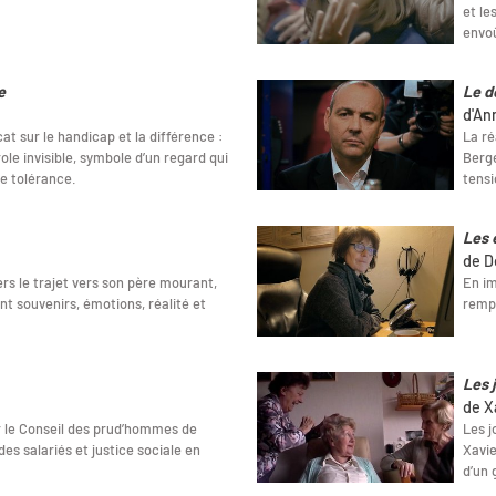
et le
envo
e
Le d
d'An
t sur le handicap et la différence :
La ré
ole invisible, symbole d’un regard qui
Berge
de tolérance.
tensi
Les 
de D
ers le trajet vers son père mourant,
En im
t souvenirs, émotions, réalité et
rempa
Les 
de X
r le Conseil des prud’hommes de
Les j
 des salariés et justice sociale en
Xavie
d’un 