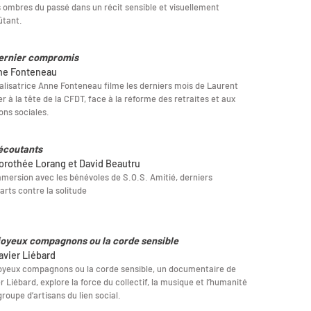
s ombres du passé dans un récit sensible et visuellement
ûtant.
ernier compromis
ne Fonteneau
alisatrice Anne Fonteneau filme les derniers mois de Laurent
r à la tête de la CFDT, face à la réforme des retraites et aux
ons sociales.
écoutants
orothée Lorang et David Beautru
mersion avec les bénévoles de S.O.S. Amitié, derniers
rts contre la solitude
joyeux compagnons ou la corde sensible
avier Liébard
oyeux compagnons ou la corde sensible, un documentaire de
r Liébard, explore la force du collectif, la musique et l’humanité
groupe d’artisans du lien social.