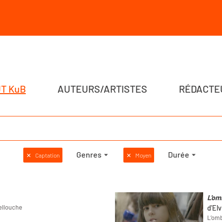
T KuB
AUTEURS/ARTISTES
RÉDACTE
Genres
Durée
✕
Captation
✕
Moyen
L'om
ellouche
d'El
L’omb