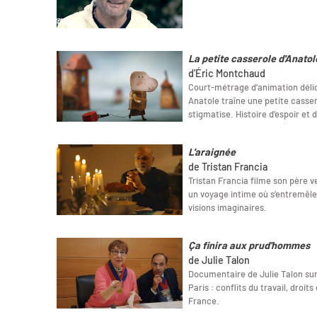
La petite casserole d'Anatol
d'Éric Montchaud
Court‐métrage d’animation délica
Anatole traîne une petite casser
stigmatise. Histoire d’espoir et 
L'araignée
de Tristan Francia
Tristan Francia filme son père v
un voyage intime où s’entremêlen
visions imaginaires.
Ça finira aux prud'hommes
de Julie Talon
Documentaire de Julie Talon su
Paris : conflits du travail, droits
France.