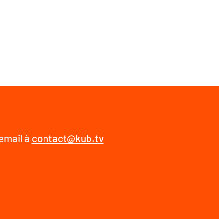
 email à
contact@kub.tv