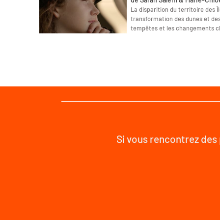
La disparition du territoire des 
transformation des dunes et de
tempêtes et les changements cl
Si vous rencontrez des 