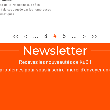
Îles-de-la-Madeleine suite à la
s falaises causée par les nombreuses
imatiques.
<<
<
...
3
4
5
...
>
>>
Newsletter
Recevez les nouveautés de KuB !
problèmes pour vous inscrire, merci d'envoyer un