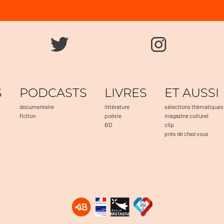
S
PODCASTS
LIVRES
ET AUSSI
documentaire
littérature
sélections thématiques
fiction
poésie
magazine culturel
BD
clip
près de chez vous