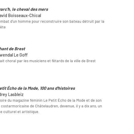
arc'h, le cheval des mers
avid Boisseaux-Chical
mbat d'un homme pour reconstruire son bateau détruit par la
ête
hant de Brest
wendal Le Goff
ait choral par les musiciens et fêtards de la ville de Brest
etit Écho de la Mode, 100 ans d'histoires
drey Lasbleiz
toire du magazine féminin Le Petit Écho de la Mode et de son
 costarmoricaine de Châtelaudren, devenue, il y a dix ans, un
e culturel et artistique.