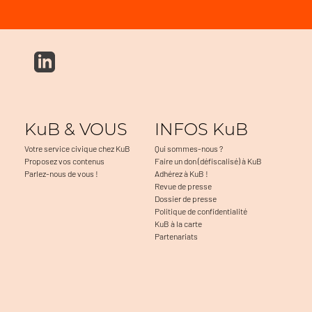
KuB & VOUS
INFOS KuB
Votre service civique chez KuB
Qui sommes-nous ?
Proposez vos contenus
Faire un don (défiscalisé) à KuB
Parlez-nous de vous !
Adhérez à KuB !
Revue de presse
Dossier de presse
Politique de confidentialité
KuB à la carte
Partenariats