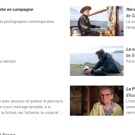
aphe en campagne
Morv
de D
e la photographie contemporaine
Le co
temp
Le c
de G
ne Herlent
Portr
Le P
d'Au
e avec douceur et pudeur le parcours
L’his
Un court métrage sensible, à la
usine
a fiction, sur l’attente, le corps et …
centr
é Racine