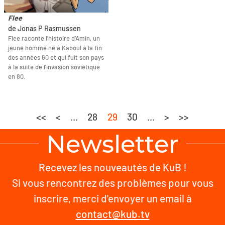
Flee
de Jonas P Rasmussen
Flee raconte l’histoire d’Amin, un
jeune homme né à Kaboul à la fin
des années 60 et qui fuit son pays
à la suite de l’invasion soviétique
en 80.
<<
<
...
28
29
30
...
>
>>
Newsletter
Recevez les nouveautés de KuB !
Si vous rencontrez des problèmes pour vous
inscrire, merci d'envoyer un email à
contact@kub.tv