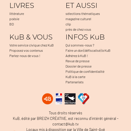
LIVRES
ET AUSSI
littérature
sélections thématiques
poésie
magazine culturel
BD
clip
près de chez vous
KuB & VOUS
INFOS KuB
Votre service civique chez KuB
Qui sommes-nous ?
Proposez vos contenus
Faire un don (défiscalisé) à KuB
Parlez-nous de vous !
Adhérez à KuB !
Revue de presse
Dossier de presse
Politique de confidentialité
KuB à la carte
Partenariats
Tous droits réservés
KuB, édité par BREIZH CRÉATIVE, est reconnu d’intérêt général -
contact@kub.tv
Locaux mis à disposition par la Ville de Saint-Avé