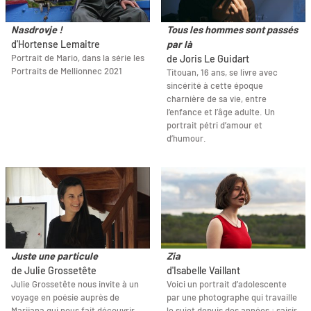
Nasdrovje !
Tous les hommes sont passés
d'Hortense Lemaitre
par là
Portrait de Mario, dans la série les
de Joris Le Guidart
Portraits de Mellionnec 2021
Titouan, 16 ans, se livre avec
sincérité à cette époque
charnière de sa vie, entre
l’enfance et l’âge adulte. Un
portrait pétri d’amour et
d’humour.
Juste une particule
Zia
de Julie Grossetête
d'Isabelle Vaillant
Julie Grossetête nous invite à un
Voici un portrait d’adolescente
voyage en poésie auprès de
par une photographe qui travaille
Marijana qui nous fait découvrir
le sujet depuis des années : saisir