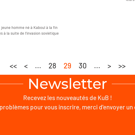
un jeune homme né à Kaboul à la fin
s à la suite de l’invasion soviétique
<<
<
...
28
29
30
...
>
>>
Newsletter
Recevez les nouveautés de KuB !
problèmes pour vous inscrire, merci d'envoyer un