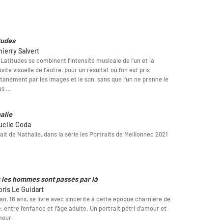
tudes
hierry Salvert
Latitudes se combinent l'intensité musicale de l'un et la
osité visuelle de l'autre, pour un résultat où l'on est pris
tanément par les images et le son, sans que l'un ne prenne le
us …
alie
ucile Coda
ait de Nathalie, dans la série les Portraits de Mellionnec 2021
 les hommes sont passés par là
oris Le Guidart
an, 16 ans, se livre avec sincérité à cette époque charnière de
e, entre l’enfance et l’âge adulte. Un portrait pétri d’amour et
mour.