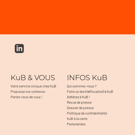
KuB & VOUS
INFOS KuB
Votre service civique chez KuB
Qui sommes-nous ?
Proposez vos contenus
Faire un don (défiscalisé) à KuB
Parlez-nous de vous !
Adhérez à KuB !
Revue de presse
Dossier de presse
Politique de confidentialité
KuB à la carte
Partenariats