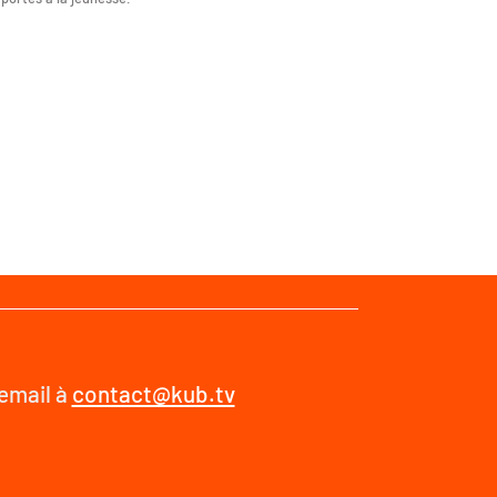
 email à
contact@kub.tv