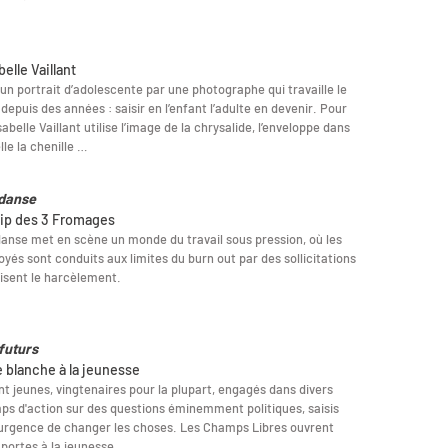
belle Vaillant
 un portrait d’adolescente par une photographe qui travaille le
 depuis des années : saisir en l’enfant l’adulte en devenir. Pour
Isabelle Vaillant utilise l’image de la chrysalide, l’enveloppe dans
lle la chenille …
 danse
lip des 3 Fromages
danse met en scène un monde du travail sous pression, où les
yés sont conduits aux limites du burn out par des sollicitations
risent le harcèlement.
futurs
e blanche à la jeunesse
ont jeunes, vingtenaires pour la plupart, engagés dans divers
s d'action sur des questions éminemment politiques, saisis
'urgence de changer les choses. Les Champs Libres ouvrent
 portes à la jeunesse.