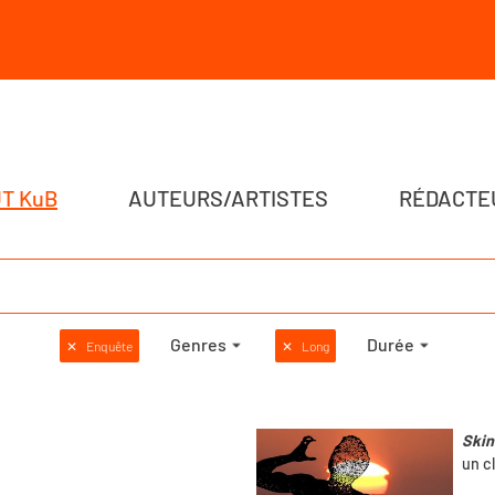
T KuB
AUTEURS/ARTISTES
RÉDACTE
Genres
Durée
✕
Enquête
✕
Long
Skin
un c