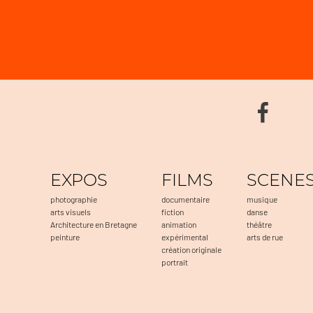
EXPOS
FILMS
SCENE
photographie
documentaire
musique
arts visuels
fiction
danse
Architecture en Bretagne
animation
théâtre
peinture
expérimental
arts de rue
création originale
portrait