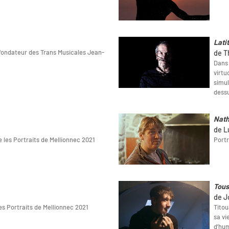
Lati
fondateur des Trans Musicales Jean-
de T
Dans 
virtu
simul
dess
Nath
de L
ie les Portraits de Mellionnec 2021
Portr
Tous
de J
les Portraits de Mellionnec 2021
Titou
sa vi
d’hu