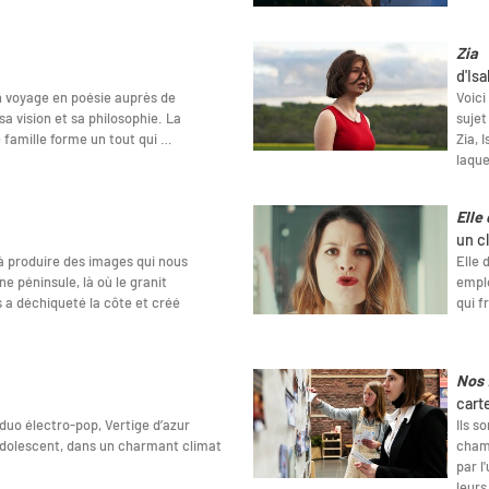
Zia
d'Isa
un voyage en poésie auprès de
Voici
sa vision et sa philosophie. La
sujet
e famille forme un tout qui …
Zia, 
laque
Elle
un c
à produire des images qui nous
Elle 
e péninsule, là où le granit
emplo
s a déchiqueté la côte et créé
qui f
Nos 
cart
duo électro-pop, Vertige d’azur
Ils s
dolescent, dans un charmant climat
champ
par l
leurs