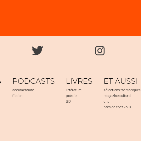
S
PODCASTS
LIVRES
ET AUSSI
documentaire
littérature
sélections thématiques
fiction
poésie
magazine culturel
BD
clip
près de chez vous