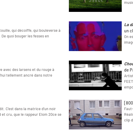
musiq
La d
uille, qui décoiffe, qui bouleverse à
un c
. De quoi bouger les fesses en
On es
image
Choc
rive avec des larsens et du rouge à
de P
d’hui tellement ancré dans notre
Artis
FEET 
empor
[800
t. C’est dans la matrice d’un noir
Faut-
d et cru, que le rappeur Elom 20ce se
Réali
clip 