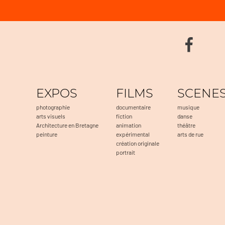
EXPOS
FILMS
SCENE
photographie
documentaire
musique
arts visuels
fiction
danse
Architecture en Bretagne
animation
théâtre
peinture
expérimental
arts de rue
création originale
portrait