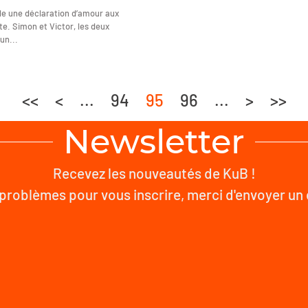
le une déclaration d’amour aux
. Simon et Victor, les deux
un...
<<
<
...
94
95
96
...
>
>>
Newsletter
Recevez les nouveautés de KuB !
problèmes pour vous inscrire, merci d'envoyer un