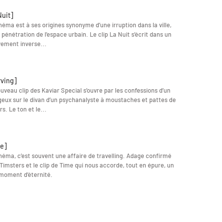
Nuit]
néma est à ses origines synonyme d’une irruption dans la ville,
 pénétration de l’espace urbain. Le clip La Nuit s’écrit dans un
ement inverse...
rving]
uveau clip des Kaviar Special s’ouvre par les confessions d’un
eux sur le divan d’un psychanalyste à moustaches et pattes de
rs. Le ton et le...
e]
néma, c’est souvent une affaire de travelling. Adage confirmé
Timsters et le clip de Time qui nous accorde, tout en épure, un
moment d’éternité.