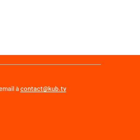
 email à
contact@kub.tv