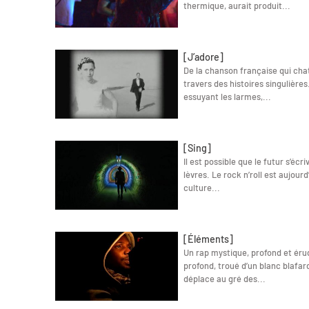
thermique, aurait produit...
[J’adore]
De la chanson française qui chato
travers des histoires singulières
essuyant les larmes,...
[Sing]
Il est possible que le futur s’éc
lèvres. Le rock n’roll est aujour
culture...
[Éléments]
Un rap mystique, profond et érudi
profond, troué d’un blanc blafar
déplace au gré des...