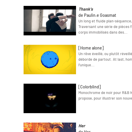
Thank's
de Paulin.e Goasmat
Un long et fluide plan-séquenc
Traversant une série de pièces 
corps immobilisés dans des...
[Home alone]
Un rêve éveillé, ou plutôt réveil
déborde de partout. At last, hom
l’unique...
[Colorblind]
Monochrome de noir pour R&B h
propose, pour illustrer son nouve
Her
de Her