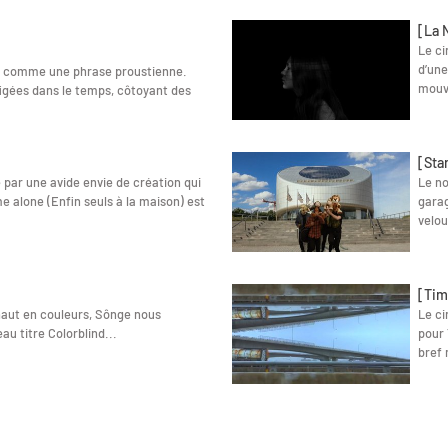
[La 
Le ci
d’une
e, comme une phrase proustienne.
mouv
figées dans le temps, côtoyant des
[Sta
lé par une avide envie de création qui
Le no
e alone (Enfin seuls à la maison) est
garag
velou
[Tim
aut en couleurs, Sônge nous
Le ci
au titre Colorblind...
pour 
bref 