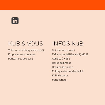
KuB & VOUS
INFOS KuB
Votre service civique chez KuB
Qui sommes-nous ?
Proposez vos contenus
Faire un don (défiscalisé) à KuB
Parlez-nous de vous !
Adhérez à KuB !
Revue de presse
Dossier de presse
Politique de confidentialité
KuB à la carte
Partenariats