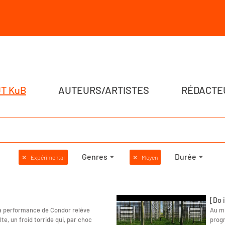
T KuB
AUTEURS/ARTISTES
RÉDACTE
Genres
Durée
✕
Expérimental
✕
Moyen
[Do 
la performance de Condor relève
Au mi
te, un froid torride qui, par choc
progr