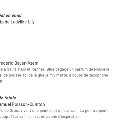
iel en émoi
ip de Ladylike Lily
rédéric Bayer-Azem
é à Saint-Malo et Rennes, Blue dégage un parfum de Nouvelle
, de pousse-toi de là que je m’y mette, à coups de saxophone
r.
ie totale
amuel Poisson-Quinton
'île de Groix, vivent une peintre et un écrivain. La peintre peint
oup ; l'écrivain, lui, est en panne d’inspiration.