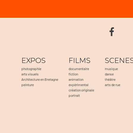
EXPOS
FILMS
SCENE
photographie
documentaire
musique
arts visuels
fiction
danse
Architecture en Bretagne
animation
théâtre
peinture
expérimental
arts de rue
création originale
portrait