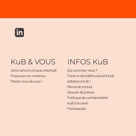
KuB & VOUS
INFOS KuB
Votre service civique chez KuB
Qui sommes-nous ?
Proposez vos contenus
Faire un don (défiscalisé) à KuB
Parlez-nous de vous !
Adhérez à KuB !
Revue de presse
Dossier de presse
Politique de confidentialité
KuB à la carte
Partenariats