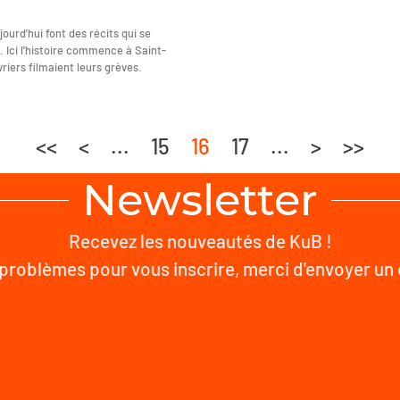
jourd’hui font des récits qui se
 Ici l’histoire commence à Saint-
riers filmaient leurs grèves.
<<
<
...
15
16
17
...
>
>>
Newsletter
Recevez les nouveautés de KuB !
problèmes pour vous inscrire, merci d'envoyer un