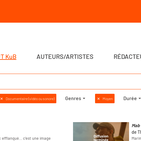
T KuB
AUTEURS/ARTISTES
RÉDACTE
Genres
Durée
✕
Documentaire (vidéo ou sonore)
✕
Moyen
Mab 
de T
nc efflanqué… c’est une image
Marin