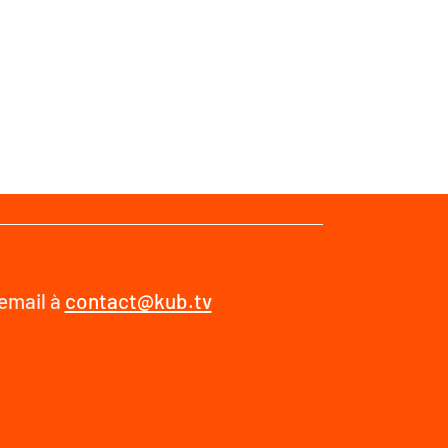
 email à
contact@kub.tv