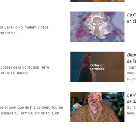
Le C
un cl
de Sarakiniko, mêlant vidéos
enfantins.
Blue
de F
 poètes de la collection Terre
Tourn
et Gilles Baudry.
Vague
rageu
La V
de S
e et poétique de l'île de Sein. Tourné
Sur l
t espace qui semble loin de tout, en
beauc