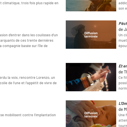
limatique, trois fois plus rapide en
addic
son e
Pêch
de J
sion d’entrer dans les coulisses d’un
Un cl
marquants de ces trente dernières
muet 
la compagnie basée sur l’île de
épous
Et en
de T
erdu la voix, rencontre Lorenzo, un
Ce fi
lie de l’une et l’appétit de vivre de
possi
norma
L'Om
de M
se mobilisent contre l’implantation
Une f
atten
tour