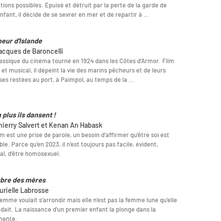
tions possibles. Épuisé et détruit par la perte de la garde de
nfant, il décide de se sevrer en mer et de repartir à …
eur d'Islande
acques de Baroncelli
assique du cinéma tourné en 1924 dans les Côtes d’Armor. Film
et musical, il dépeint la vie des marins pêcheurs et de leurs
es restées au port, à Paimpol, au temps de la …
 plus ils dansent !
hierry Salvert et Kenan An Habask
lm est une prise de parole, un besoin d'affirmer qu'être soi est
ble. Parce qu'en 2023, il n'est toujours pas facile, évident,
l, d'être homosexuel.
bre des mères
urielle Labrosse
emme voulait s’arrondir mais elle n’est pas la femme lune qu’elle
dait. La naissance d'un premier enfant la plonge dans la
mente.