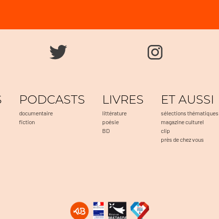
S
PODCASTS
LIVRES
ET AUSSI
documentaire
littérature
sélections thématiques
fiction
poésie
magazine culturel
BD
clip
près de chez vous