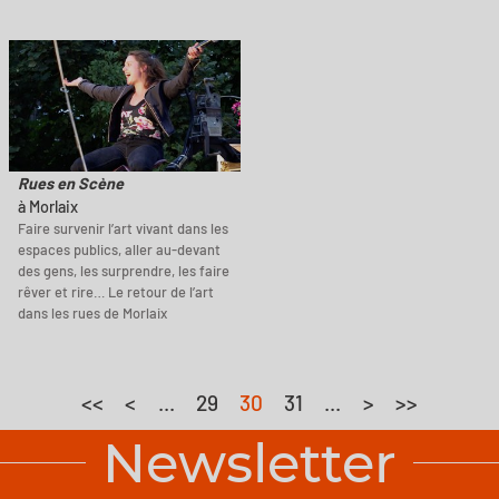
Rues en Scène
à Morlaix
Faire survenir l’art vivant dans les
espaces publics, aller au-devant
des gens, les surprendre, les faire
rêver et rire… Le retour de l’art
dans les rues de Morlaix
<<
<
...
29
30
31
...
>
>>
Newsletter