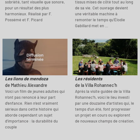
sobriété, tant visuelle que sonore,
tissus mises de côté tout au long
pour un résultat des plus
de sa vie. Cet ouvrage devient
harmonieux. Réalisé par F.
une véritable machine à
Possémé et F. Picard
remonter le temps qu’Élodie
Gabillard met en …
Les lions de mendoza
Les résidents
de Mathieu Alexandre
de la Villa Rohannec'h
Voici un film de jeunes adultes qui
Après la visite guidée de la Villa
n’ont pas renoncé à leur part
Rohannec'h, voici le lieu investi
d’enfance. Rien n’est vraiment
par une douzaine d’artistes qui, le
sérieux dans cette histoire qui
temps d’un été, font progresser
aborde cependant un sujet
un projet en cours ou explorent
d’importance : la durabilité du
de nouveaux champs de création.
couple