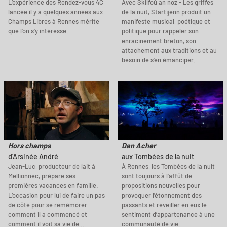
L’expérience des Rendez-vous 4C
Avec Skilfoù an noz - Les griffes
lancée il y a quelques années aux
de la nuit, Startijenn produit un
Champs Libres à Rennes mérite
manifeste musical, poétique et
que l’on s’y intéresse.
politique pour rappeler son
enracinement breton, son
attachement aux traditions et au
besoin de s’en émanciper.
Hors champs
Dan Acher
d'Arsinée André
aux Tombées de la nuit
Jean-Luc, producteur de lait à
À Rennes, les Tombées de la nuit
Mellionnec, prépare ses
sont toujours à l’affût de
premières vacances en famille.
propositions nouvelles pour
L’occasion pour lui de faire un pas
provoquer l'étonnement des
de côté pour se remémorer
passants et réveiller en eux le
comment il a commencé et
sentiment d’appartenance à une
comment il voit sa vie de …
communauté de vie.