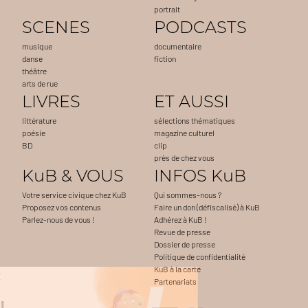
portrait
SCENES
PODCASTS
musique
documentaire
danse
fiction
théâtre
arts de rue
LIVRES
ET AUSSI
littérature
sélections thématiques
poésie
magazine culturel
BD
clip
près de chez vous
KuB & VOUS
INFOS KuB
Votre service civique chez KuB
Qui sommes-nous ?
Proposez vos contenus
Faire un don (défiscalisé) à KuB
Parlez-nous de vous !
Adhérez à KuB !
Revue de presse
Dossier de presse
Politique de confidentialité
KuB à la carte
Continuer sans accepter
Partenariats
Salut c'est nous...
les Cookies !