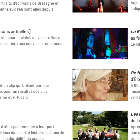
Aujou
rtraits d'écrivains de Bretagne et
indig
entre eux s'en sont allés depuis,
nsons actuelles]
La B
ée pour le plaisir de vos oreilles et
au f
ous initiera aux nouvelles tendances
Le ci
De fi
d'Élo
un clip qui brillent par leur
À 80 
e, pour un résultat des plus
mises
émé et F. Picard
vérit
Les 
de l
ui n’ont pas renoncé à leur part
Après
érieux dans cette histoire qui aborde
une d
: la durabilité du couple
proje