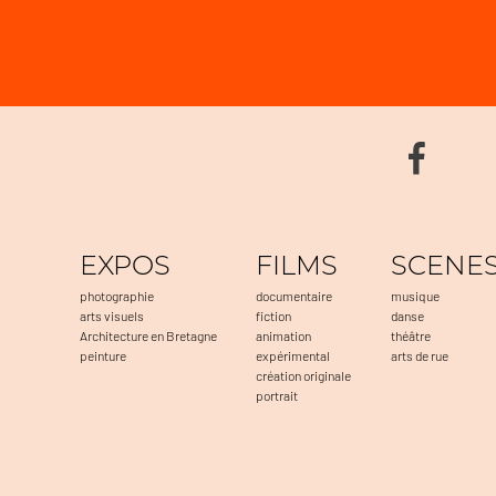
EXPOS
FILMS
SCENE
photographie
documentaire
musique
arts visuels
fiction
danse
Architecture en Bretagne
animation
théâtre
peinture
expérimental
arts de rue
création originale
portrait