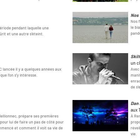
Nos 
Nos 
le bi
période pendant laquelle une
pand
rit et une autre s’éteint.
Skil
un cl
 lancée il y a quelques années aux
Avec 
e l’on s’y intéresse.
manif
enrac
de s’
Dan 
aux 
Mellionnec, prépare ses premières
À Ren
pour lui de faire un pas de côté pour
propo
mencé et comment il voit sa vie de
révei
vie.