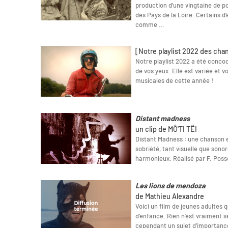
production d'une vingtaine de po
des Pays de la Loire. Certains d'
comme …
[Notre playlist 2022 des cha
Notre playlist 2022 a été concoct
de vos yeux. Elle est variée et v
musicales de cette année !
Distant madness
un clip de MÔ'TI TËI
Distant Madness : une chanson et 
sobriété, tant visuelle que sonor
harmonieux. Réalisé par F. Poss
Les lions de mendoza
de Mathieu Alexandre
Voici un film de jeunes adultes q
d’enfance. Rien n’est vraiment s
cependant un sujet d’importance 