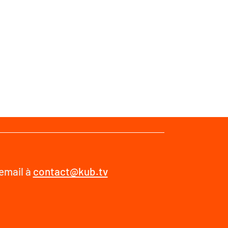
 email à
contact@kub.tv