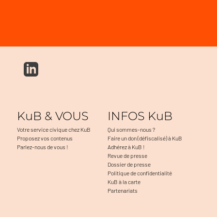
KuB & VOUS
INFOS KuB
Votre service civique chez KuB
Qui sommes-nous ?
Proposez vos contenus
Faire un don (défiscalisé) à KuB
Parlez-nous de vous !
Adhérez à KuB !
Revue de presse
Dossier de presse
Politique de confidentialité
KuB à la carte
Partenariats