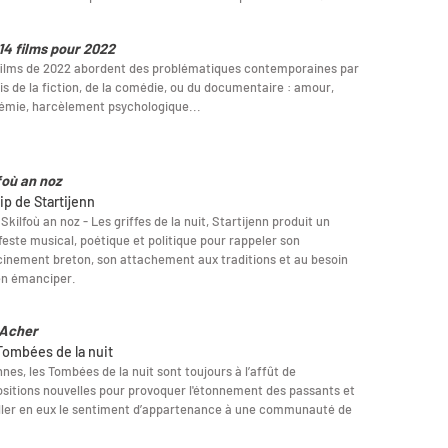
14 films pour 2022
films de 2022 abordent des problématiques contemporaines par
ais de la fiction, de la comédie, ou du documentaire : amour,
émie, harcèlement psychologique...
foù an noz
ip de Startijenn
Skilfoù an noz - Les griffes de la nuit, Startijenn produit un
este musical, poétique et politique pour rappeler son
inement breton, son attachement aux traditions et au besoin
en émanciper.
Acher
Tombées de la nuit
nes, les Tombées de la nuit sont toujours à l’affût de
sitions nouvelles pour provoquer l'étonnement des passants et
ller en eux le sentiment d’appartenance à une communauté de