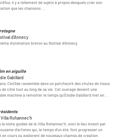
rd’hui, il y a tellement de sujets à propos desquels crier son
nation que les chansons …
retagne
estival d'Annecy
néma d’animation breton au festival d’Annecy
lm en aiguille
die Gabillard
ans, Clotilde rassemble dans un patchwork des chutes de tissus
 de côté tout au long de sa vie. Cet ouvrage devient une
able machine à remonter le temps qu’Élodie Gabillard met en …
résidents
a Villa Rohannec'h
 la visite guidée de la Villa Rohannec'h, voici le lieu investi par
ouzaine d’artistes qui, le temps d’un été, font progresser un
t en cours ou explorent de nouveaux champs de création.