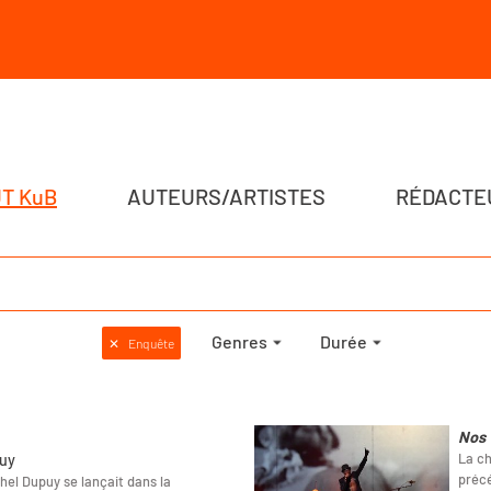
T KuB
AUTEURS/ARTISTES
RÉDACTE
Genres
Durée
✕
Enquête
Nos 
La c
puy
précé
ichel Dupuy se lançait dans la