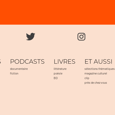
S
PODCASTS
LIVRES
ET AUSSI
documentaire
littérature
sélections thématiques
fiction
poésie
magazine culturel
BD
clip
près de chez vous