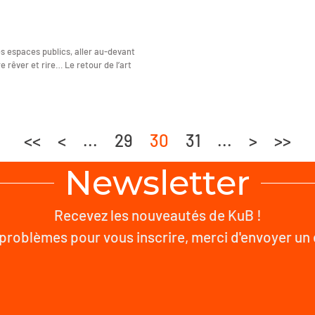
les espaces publics, aller au-devant
e rêver et rire… Le retour de l’art
<<
<
...
29
30
31
...
>
>>
Newsletter
Recevez les nouveautés de KuB !
problèmes pour vous inscrire, merci d'envoyer un