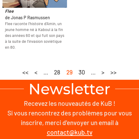
Flee
de Jonas P Rasmussen
Flee raconte l’histoire d’Amin, un
jeune homme né à Kaboul à la fin
des années 60 et qui fuit son pays
à la suite de l’invasion soviétique
en 80.
<<
<
...
28
29
30
...
>
>>
Newsletter
Recevez les nouveautés de KuB !
Si vous rencontrez des problèmes pour vous
inscrire, merci d'envoyer un email à
contact@kub.tv