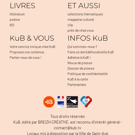
LIVRES
ET AUSSI
littérature
sélections thématiques
poésie
magazine culturel
BD
clip
près de chez vous
KuB & VOUS
INFOS KuB
Votre service civique chez KuB
Qui sommes-nous ?
Proposez vos contenus
Faire un don (défiscalisé) à KuB
Parlez-nous de vous !
Adhérez à KuB !
Revue de presse
Dossier de presse
Politique de confidentialité
KuB à la carte
Partenariats
Tous droits réservés
KuB, édité par BREIZH CRÉATIVE, est reconnu d’intérêt général -
contact@kub.tv
Locaux mis à disposition par la Ville de Saint-Avé