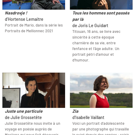
Nasdrovje !
Tous les hommes sont passés
d'Hortense Lemaitre
par là
Portrait de Mario, dans la série les
de Joris Le Guidart
Portraits de Mellionnec 2021
Titouan, 16 ans, se livre avec
sincérité à cette époque
charnière de sa vie, entre
l’enfance et l’âge adulte. Un
portrait pétri d’amour et
d’humour.
Juste une particule
Zia
de Julie Grossetête
d'Isabelle Vaillant
Julie Grossetête nous invite à un
Voici un portrait d’adolescente
voyage en poésie auprès de
par une photographe qui travaille
Marijana qui nous fait découvrir
le sujet depuis des années : saisir