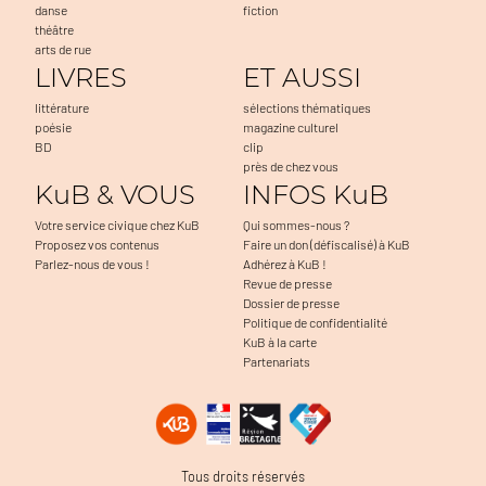
danse
fiction
théâtre
arts de rue
LIVRES
ET AUSSI
littérature
sélections thématiques
poésie
magazine culturel
BD
clip
près de chez vous
KuB & VOUS
INFOS KuB
Votre service civique chez KuB
Qui sommes-nous ?
Proposez vos contenus
Faire un don (défiscalisé) à KuB
Parlez-nous de vous !
Adhérez à KuB !
Revue de presse
Dossier de presse
Politique de confidentialité
KuB à la carte
Partenariats
Tous droits réservés