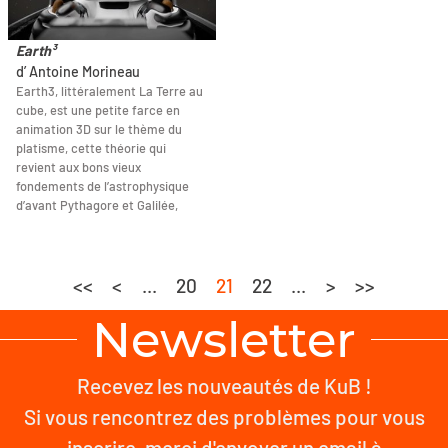
Earth³
d’ Antoine Morineau
Earth3, littéralement La Terre au
cube, est une petite farce en
animation 3D sur le thème du
platisme, cette théorie qui
revient aux bons vieux
fondements de l’astrophysique
d’avant Pythagore et Galilée,
<<
<
...
20
21
22
...
>
>>
Newsletter
Recevez les nouveautés de KuB !
Si vous rencontrez des problèmes pour vous
inscrire, merci d'envoyer un email à