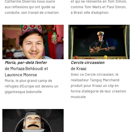
Catherine Diverrès nous ouvre
et qui se réinvente en Tom Simon,
aux réflexions qui ont guidé sa
comme Tom Waits et Paul Simon,
conduite, son travail de création.
à Brest ville d’adoption.
Moria, par-delà l'enfer
Cercle circassien
de Mortaza Behboudi et
de Kraaz
Avec ce Cercle circassien, le
Laurence Monroe
réalisateur Tanguy Marchand
Moria, le plus grand camp de
produit pour Kraaz un clip en
réfugiés d’Europe est devenu un
forme d'allégorie de leur création
gigantesque bidonville
musicale.