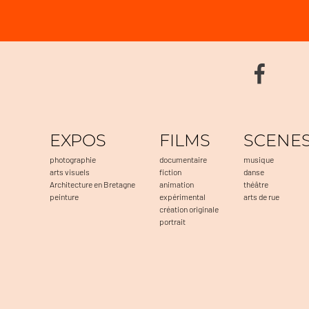
EXPOS
FILMS
SCENE
photographie
documentaire
musique
arts visuels
fiction
danse
Architecture en Bretagne
animation
théâtre
peinture
expérimental
arts de rue
création originale
portrait