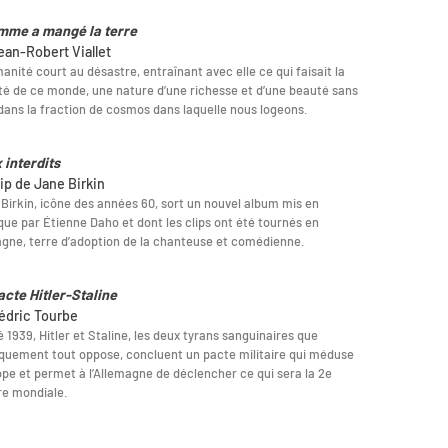
mme a mangé la terre
ean-Robert Viallet
anité court au désastre, entraînant avec elle ce qui faisait la
é de ce monde, une nature d’une richesse et d’une beauté sans
dans la fraction de cosmos dans laquelle nous logeons.
 interdits
lip de Jane Birkin
Birkin, icône des années 60, sort un nouvel album mis en
ue par Étienne Daho et dont les clips ont été tournés en
gne, terre d’adoption de la chanteuse et comédienne.
acte Hitler-Staline
édric Tourbe
té 1939, Hitler et Staline, les deux tyrans sanguinaires que
iquement tout oppose, concluent un pacte militaire qui méduse
ope et permet à l’Allemagne de déclencher ce qui sera la 2e
re mondiale.