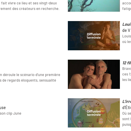
fait vivre ce lieu et ses vingt-deux
accom
rement des créateurs en recherche.
fatig
Loui
de V
Louis
où le
12 f
Bravo
ces 1
 déroule le scénario d'une première
les l
 de regards éloquents, sensualité
L’ir
ouse
d'Ét
son clip June
Où se
sont 
puisq