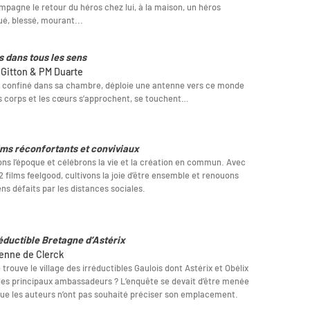
pagne le retour du héros chez lui, à la maison, un héros
ué, blessé, mourant...
s dans tous les sens
 Gitton & PM Duarte
 confiné dans sa chambre, déploie une antenne vers ce monde
s corps et les cœurs s’approchent, se touchent…
ilms réconfortants et conviviaux
ns l’époque et célébrons la vie et la création en commun. Avec
2 films feelgood, cultivons la joie d’être ensemble et renouons
iens défaits par les distances sociales.
réductible Bretagne d’Astérix
ienne de Clerck
 trouve le village des irréductibles Gaulois dont Astérix et Obélix
les principaux ambassadeurs ? L’enquête se devait d’être menée
ue les auteurs n’ont pas souhaité préciser son emplacement.