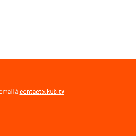
 email à
contact@kub.tv