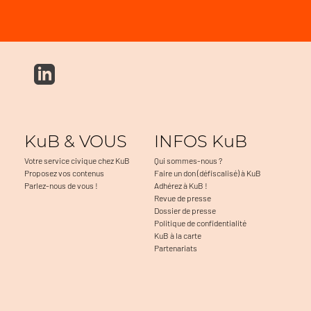
KuB & VOUS
INFOS KuB
Votre service civique chez KuB
Qui sommes-nous ?
Proposez vos contenus
Faire un don (défiscalisé) à KuB
Parlez-nous de vous !
Adhérez à KuB !
Revue de presse
Dossier de presse
Politique de confidentialité
KuB à la carte
Partenariats