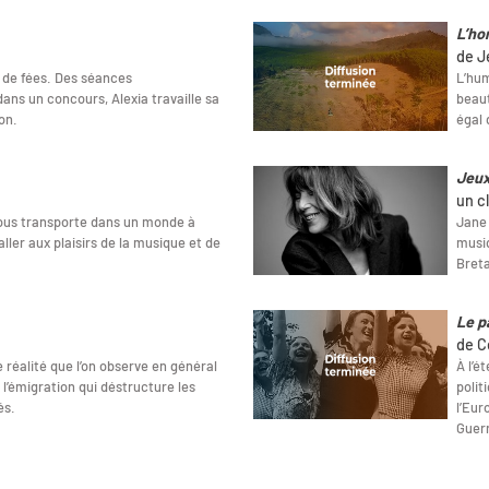
L’ho
de J
 de fées. Des séances
L’hum
ans un concours, Alexia travaille sa
beaut
on.
égal 
Jeux
un c
nous transporte dans un monde à
Jane 
aller aux plaisirs de la musique et de
musiq
Breta
Le p
de C
 réalité que l’on observe en général
À l’é
 l’émigration qui déstructure les
polit
és.
l’Eur
Guer