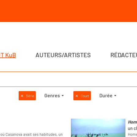
T KuB
AUTEURS/ARTISTES
RÉDACTE
Genres
Durée
✕
Série
✕
Court
Hom
un c
où Casanova avait ses habitudes, un
Homes