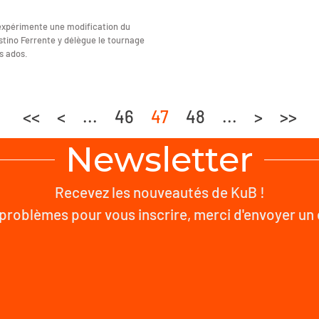
 expérimente une modification du
stino Ferrente y délègue le tournage
s ados.
<<
<
...
46
47
48
...
>
>>
Newsletter
Recevez les nouveautés de KuB !
problèmes pour vous inscrire, merci d'envoyer un