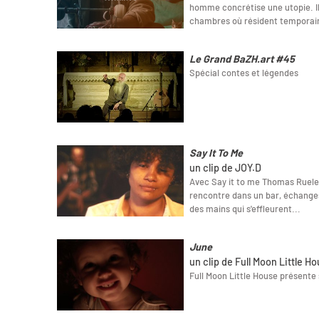
homme concrétise une utopie. Il 
chambres où résident temporai
Le Grand BaZH.art #45
Spécial contes et légendes
Say It To Me
un clip de JOY.D
Avec Say it to me Thomas Ruelen
rencontre dans un bar, échanges
des mains qui s'effleurent...
June
un clip de Full Moon Little H
Full Moon Little House présente 