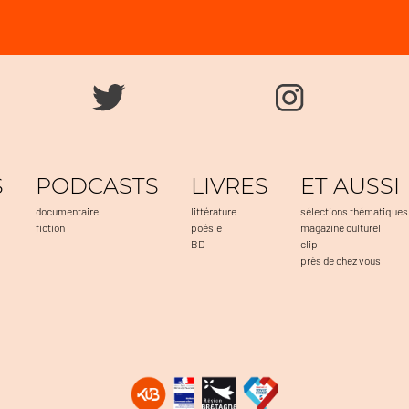
S
PODCASTS
LIVRES
ET AUSSI
documentaire
littérature
sélections thématiques
fiction
poésie
magazine culturel
BD
clip
près de chez vous