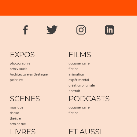
EXPOS
FILMS
photographie
documentaire
arts visuels
fiction
Architecture en Bretagne
animation
peinture
expérimental
création originale
portrait
SCENES
PODCASTS
musique
documentaire
danse
fiction
théâtre
arts de rue
LIVRES
ET AUSSI