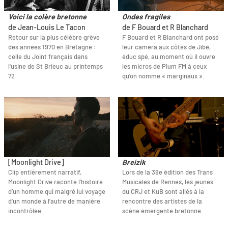
Voici la colère bretonne
Ondes fragiles
de Jean-Louis Le Tacon
de F Bouard et R Blanchard
Retour sur la plus célèbre grève
F Bouard et R Blanchard ont posé
des années 1970 en Bretagne :
leur caméra aux côtés de Jibé,
celle du Joint français dans
éduc spé, au moment où il ouvre
l'usine de St Brieuc au printemps
les micros de Plum FM à ceux
72
qu’on nomme « marginaux ».
[Moonlight Drive]
Breizik
Clip entièrement narratif,
Lors de la 39e édition des Trans
Moonlight Drive raconte l’histoire
Musicales de Rennes, les jeunes
d’un homme qui malgré lui voyage
du CRJ et KuB sont allés à la
d’un monde à l’autre de manière
rencontre des artistes de la
incontrôlée.
scène émergente bretonne.