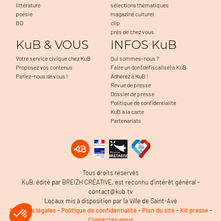
littérature
sélections thématiques
poésie
magazine culturel
BD
clip
près de chez vous
KuB & VOUS
INFOS KuB
Votre service civique chez KuB
Qui sommes-nous ?
Proposez vos contenus
Faire un don (défiscalisé) à KuB
Parlez-nous de vous !
Adhérez à KuB !
Revue de presse
Dossier de presse
Politique de confidentialité
KuB à la carte
Partenariats
er sans accepter
c'est nous...
 Cookies !
 notamment à faciliter la navigation, à mesurer l'audience du
Tous droits réservés
 à détecter d'éventuels problèmes. C'est OK pour vous ?
KuB, édité par BREIZH CRÉATIVE, est reconnu d’intérêt général -
politique de confidentialité
contact@kub.tv
Locaux mis à disposition par la Ville de Saint-Avé
Consentements certifiés par
Mentions légales
-
Politique de confidentialité
-
Plan du site
-
Kit presse
-
Contactez-nous
Je choisis
OK pour moi