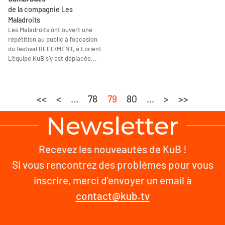
de la compagnie Les
Maladroits
Les Maladroits ont ouvert une
répétition au public à l'occasion
du festival REEL/MENT, à Lorient.
L’équipe KuB s’y est déplacée...
<<
<
...
78
79
80
...
>
>>
Newsletter
Recevez les nouveautés de KuB !
Si vous rencontrez des problèmes pour vous
inscrire, merci d'envoyer un email à
contact@kub.tv