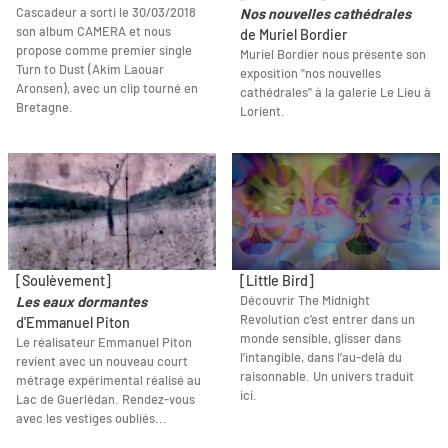
Cascadeur a sorti le 30/03/2018
Nos nouvelles cathédrales
son album CAMERA et nous
de Muriel Bordier
propose comme premier single
Muriel Bordier nous présente son
Turn to Dust (Akim Laouar
exposition "nos nouvelles
Aronsen), avec un clip tourné en
cathédrales" à la galerie Le Lieu à
Bretagne.
Lorient.
[Soulèvement]
[Little Bird]
Découvrir The Midnight
Les eaux dormantes
Revolution c’est entrer dans un
d'Emmanuel Piton
monde sensible, glisser dans
Le réalisateur Emmanuel Piton
l’intangible, dans l’au-delà du
revient avec un nouveau court
raisonnable. Un univers traduit
métrage expérimental réalisé au
ici.
Lac de Guerlédan. Rendez-vous
avec les vestiges oubliés...