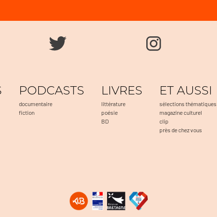
S
PODCASTS
LIVRES
ET AUSSI
documentaire
littérature
sélections thématiques
fiction
poésie
magazine culturel
BD
clip
près de chez vous