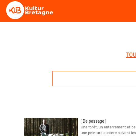
TOU
[De passage]
Une forêt, un enterrement et b
une peinture austère suivant les