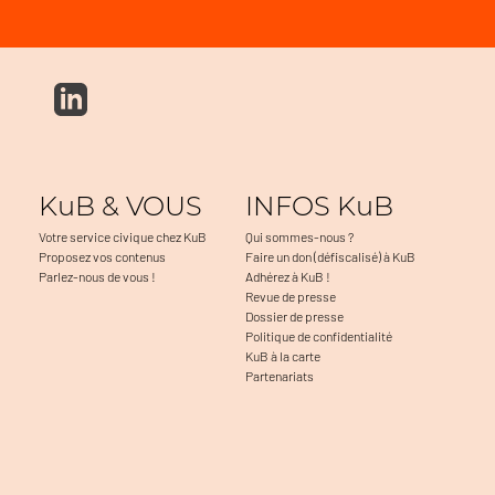
KuB & VOUS
INFOS KuB
Votre service civique chez KuB
Qui sommes-nous ?
Proposez vos contenus
Faire un don (défiscalisé) à KuB
Parlez-nous de vous !
Adhérez à KuB !
Revue de presse
Dossier de presse
Politique de confidentialité
KuB à la carte
Partenariats