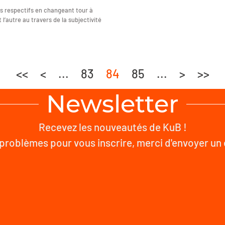
ts respectifs en changeant tour à
 l’autre au travers de la subjectivité
<<
<
...
83
84
85
...
>
>>
Newsletter
Recevez les nouveautés de KuB !
problèmes pour vous inscrire, merci d'envoyer un