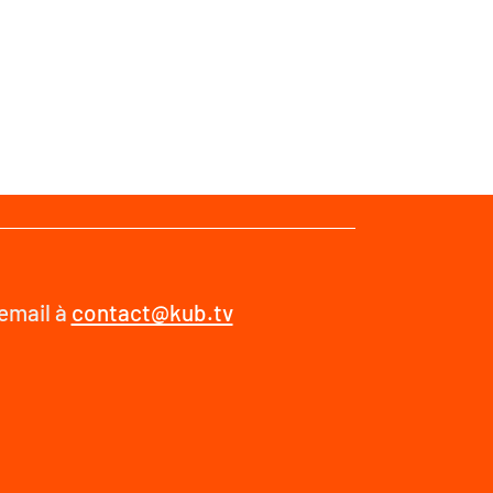
 email à
contact@kub.tv