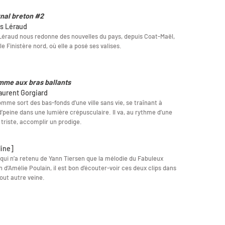
nal breton #2
ès Léraud
Léraud nous redonne des nouvelles du pays, depuis Coat-Maël,
le Finistère nord, où elle a posé ses valises.
mme aux bras ballants
aurent Gorgiard
mme sort des bas-fonds d’une ville sans vie, se traînant à
’peine dans une lumière crépusculaire. Il va, au rythme d’une
 triste, accomplir un prodige.
line]
qui n’a retenu de Yann Tiersen que la mélodie du Fabuleux
n d’Amélie Poulain, il est bon d’écouter-voir ces deux clips dans
out autre veine.