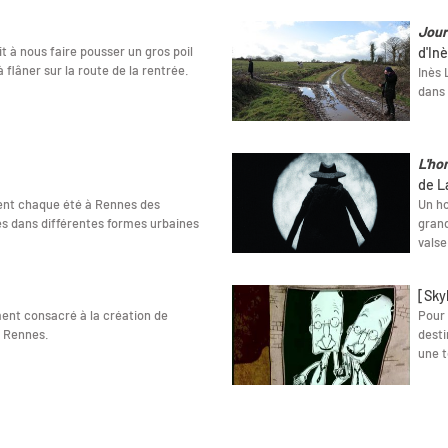
Jour
t à nous faire pousser un gros poil
d'In
à flâner sur la route de la rentrée.
Inès 
dans 
L'ho
de L
lent chaque été à Rennes des
Un ho
s dans différentes formes urbaines
grand
valse
[Sky
ent consacré à la création de
Pour 
e Rennes.
desti
une t