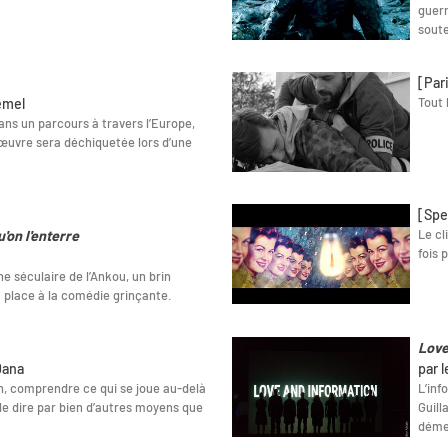
guerr
soute
[Par
Tout 
émel
ans un parcours à travers l’Europe,
 œuvre sera déchiquetée lors d’une
[Spe
Le cl
'on l'enterre
fois 
 séculaire de l’Ankou, un brin
a place à la comédie grinçante.
Love
Dana
par 
on, comprendre ce qui se joue au-delà
L’inf
le dire par bien d’autres moyens que
Guill
déme