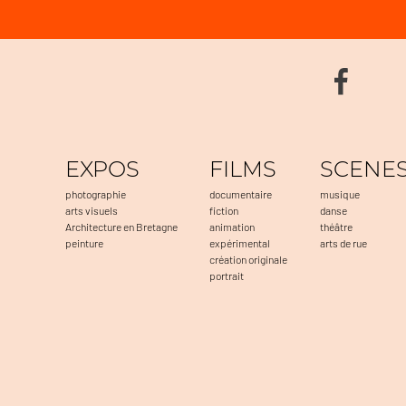
EXPOS
FILMS
SCENE
photographie
documentaire
musique
arts visuels
fiction
danse
Architecture en Bretagne
animation
théâtre
peinture
expérimental
arts de rue
création originale
portrait