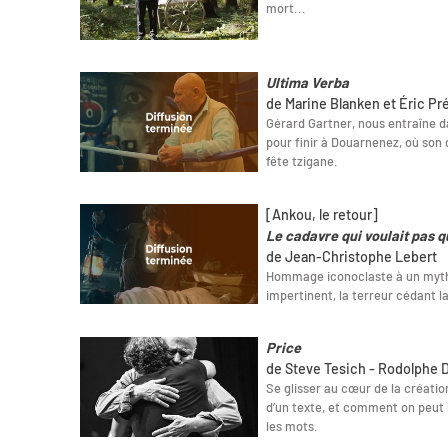
mort...
Ultima Verba
de Marine Blanken et Éric Pr
Gérard Gartner, nous entraîne d
pour finir à Douarnenez, où son
fête tzigane.
[Ankou, le retour]
Le cadavre qui voulait pas qu
de Jean-Christophe Lebert
Hommage iconoclaste à un mythe
impertinent, la terreur cédant l
Price
de Steve Tesich - Rodolphe 
Se glisser au cœur de la créati
d’un texte, et comment on peut 
les mots.