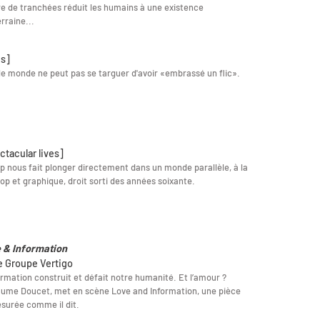
e de tranchées réduit les humains à une existence
rraine...
is]
le monde ne peut pas se targuer d'avoir «embrassé un flic».
ctacular lives]
ip nous fait plonger directement dans un monde parallèle, à la
pop et graphique, droit sorti des années soixante.
 & Information
le Groupe Vertigo
ormation construit et défait notre humanité. Et l’amour ?
aume Doucet, met en scène Love and Information, une pièce
surée comme il dit.