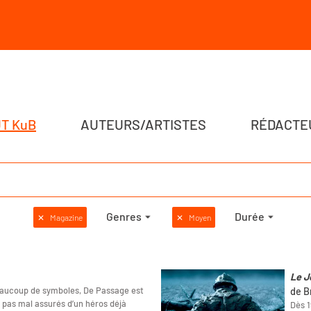
T KuB
AUTEURS/ARTISTES
RÉDACTE
Genres
Durée
✕
Magazine
✕
Moyen
Le J
eaucoup de symboles, De Passage est
de B
 pas mal assurés d’un héros déjà
Dès 1