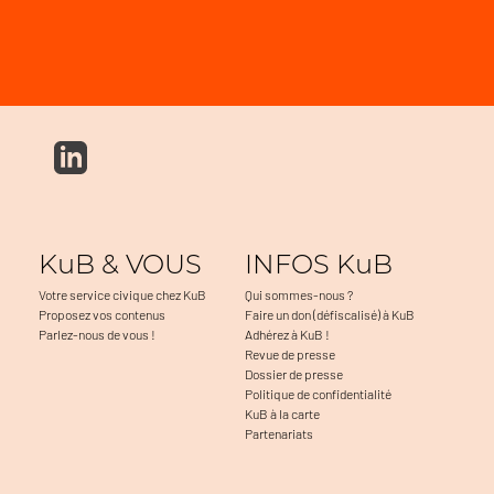
KuB & VOUS
INFOS KuB
Votre service civique chez KuB
Qui sommes-nous ?
Proposez vos contenus
Faire un don (défiscalisé) à KuB
Parlez-nous de vous !
Adhérez à KuB !
Revue de presse
Dossier de presse
Politique de confidentialité
KuB à la carte
Partenariats