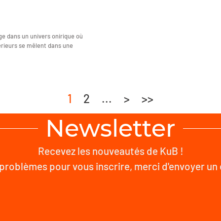
nge dans un univers onirique où
érieurs se mêlent dans une
1
2
...
>
>>
Newsletter
Recevez les nouveautés de KuB !
problèmes pour vous inscrire, merci d'envoyer un