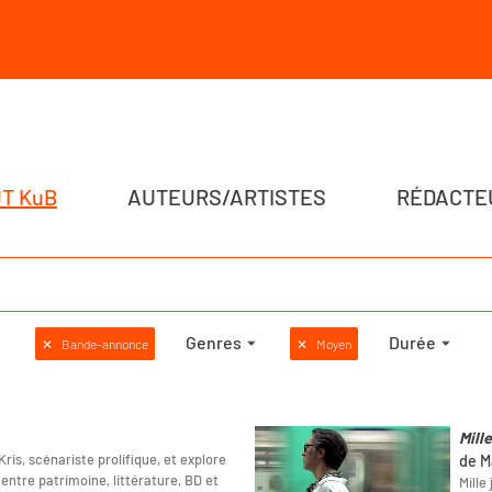
T KuB
AUTEURS/ARTISTES
RÉDACTE
Genres
Durée
✕
Bande-annonce
✕
Moyen
Mill
ris, scénariste prolifique, et explore
de M
entre patrimoine, littérature, BD et
Mille