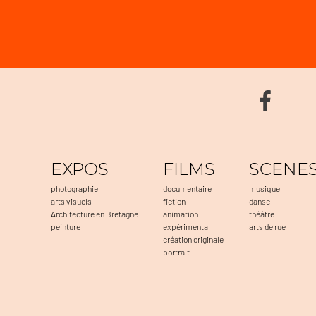
EXPOS
FILMS
SCENE
photographie
documentaire
musique
arts visuels
fiction
danse
Architecture en Bretagne
animation
théâtre
peinture
expérimental
arts de rue
création originale
portrait