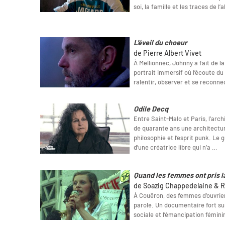
soi, la famille et les traces de l
L'éveil du choeur
de Pierre Albert Vivet
À Mellionnec, Johnny a fait de l
portrait immersif où l’écoute du 
ralentir, observer et se reconn
Odile Decq
Entre Saint-Malo et Paris, l’arc
de quarante ans une architecture
philosophie et l’esprit punk. Le 
d’une créatrice libre qui n’a …
Quand les femmes ont pris l
de Soazig Chappedelaine & R
À Couëron, des femmes d’ouvrier
parole. Un documentaire fort sur
sociale et l’émancipation fémini