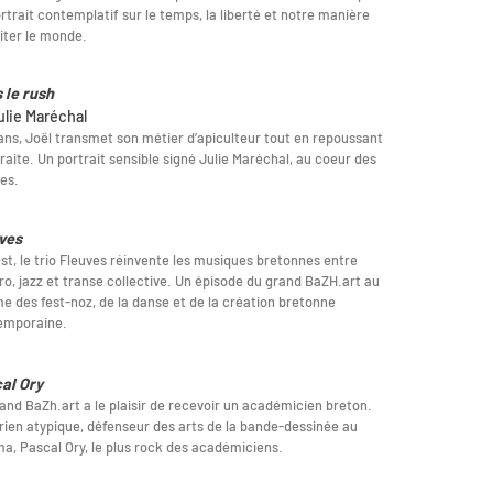
rtrait contemplatif sur le temps, la liberté et notre manière
iter le monde.
 le rush
ulie Maréchal
ans, Joël transmet son métier d’apiculteur tout en repoussant
traite. Un portrait sensible signé Julie Maréchal, au coeur des
les.
ves
st, le trio Fleuves réinvente les musiques bretonnes entre
ro, jazz et transe collective. Un épisode du grand BaZH.art au
e des fest-noz, de la danse et de la création bretonne
emporaine.
al Ory
and BaZh.art a le plaisir de recevoir un académicien breton.
rien atypique, défenseur des arts de la bande-dessinée au
a, Pascal Ory, le plus rock des académiciens.