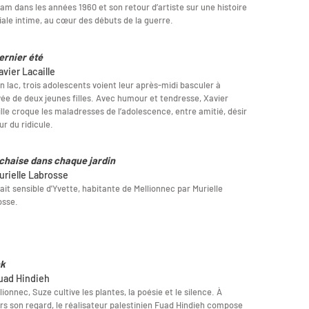
am dans les années 1960 et son retour d’artiste sur une histoire
iale intime, au cœur des débuts de la guerre.
ernier été
avier Lacaille
n lac, trois adolescents voient leur après-midi basculer à
ivée de deux jeunes filles. Avec humour et tendresse, Xavier
lle croque les maladresses de l’adolescence, entre amitié, désir
ur du ridicule.
chaise dans chaque jardin
urielle Labrosse
ait sensible d'Yvette, habitante de Mellionnec par Murielle
osse.
nk
uad Hindieh
lionnec, Suze cultive les plantes, la poésie et le silence. À
rs son regard, le réalisateur palestinien Fuad Hindieh compose