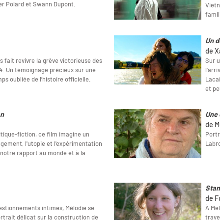
ier Polard et Swann Dupont.
Vietn
famil
Un d
de X
 fait revivre la grève victorieuse des
Sur u
4. Un témoignage précieux sur une
l’arr
s oubliée de l’histoire officielle.
Lacai
et pe
an
Une 
de M
tique-fiction, ce film imagine un
Portr
gement, l'utopie et l'expérimentation
Labr
notre rapport au monde et à la
Sta
de F
estionnements intimes, Mélodie se
À Mel
trait délicat sur la construction de
trave