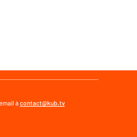
 email à
contact@kub.tv