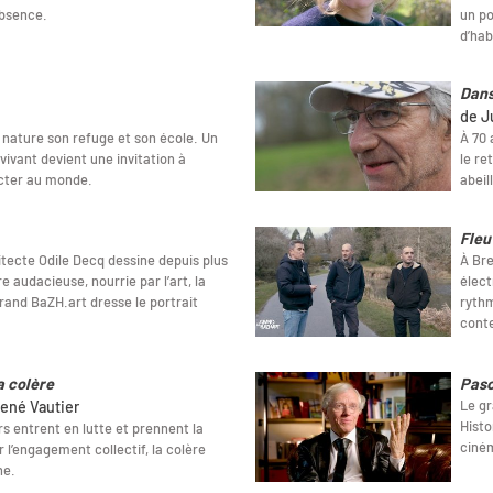
’absence.
un po
d’hab
Dans
de J
a nature son refuge et son école. Un
À 70 
vivant devient une invitation à
le re
ecter au monde.
abeil
Fleu
hitecte Odile Decq dessine depuis plus
À Bre
 audacieuse, nourrie par l’art, la
élect
grand BaZH.art dresse le portrait
rythm
cont
a colère
Pasc
Le gr
ené Vautier
Histo
s entrent en lutte et prennent la
ciném
 l’engagement collectif, la colère
ne.