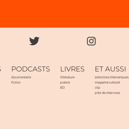
S
PODCASTS
LIVRES
ET AUSSI
documentaire
littérature
sélections thématiques
fiction
poésie
magazine culturel
BD
clip
près de chez vous