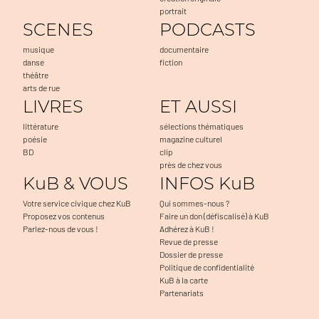
portrait
SCENES
PODCASTS
musique
documentaire
danse
fiction
théâtre
arts de rue
LIVRES
ET AUSSI
littérature
sélections thématiques
poésie
magazine culturel
BD
clip
près de chez vous
KuB & VOUS
INFOS KuB
Votre service civique chez KuB
Qui sommes-nous ?
Proposez vos contenus
Faire un don (défiscalisé) à KuB
Parlez-nous de vous !
Adhérez à KuB !
Revue de presse
Dossier de presse
Politique de confidentialité
KuB à la carte
Partenariats
s accepter
 nous...