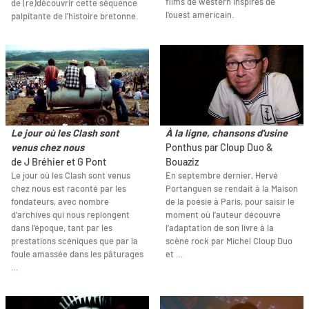
films de western inspirés de
de (re)découvrir cette séquence
l'ouest américain.
palpitante de l’histoire bretonne.
Le jour où les Clash sont
À la ligne, chansons d'usine
venus chez nous
Ponthus par Cloup Duo &
de J Bréhier et G Pont
Bouaziz
Le jour où les Clash sont venus
En septembre dernier, Hervé
chez nous est raconté par les
Portanguen se rendait à la Maison
fondateurs, avec nombre
de la poésie à Paris, pour saisir le
d’archives qui nous replongent
moment où l’auteur découvre
dans l’époque, tant par les
l’adaptation de son livre à la
prestations scéniques que par la
scène rock par Michel Cloup Duo
foule amassée dans les pâturages
et …
…