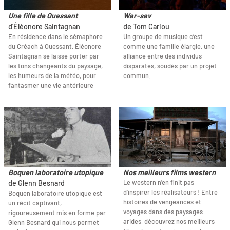
Une fille de Ouessant
War-sav
d'Éléonore Saintagnan
de Tom Cariou
En résidence dans le sémaphore
Un groupe de musique c’est
du Créach à Ouessant, Éléonore
comme une famille élargie, une
Saintagnan se laisse porter par
alliance entre des individus
les tons changeants du paysage,
disparates, soudés par un projet
les humeurs de la météo, pour
commun.
fantasmer une vie antérieure
Boquen laboratoire utopique
Nos meilleurs films western
Le western n'en finit pas
de Glenn Besnard
d'inspirer les réalisateurs ! Entre
Boquen laboratoire utopique est
histoires de vengeances et
un récit captivant,
voyages dans des paysages
rigoureusement mis en forme par
arides, découvrez nos meilleurs
Glenn Besnard qui nous permet