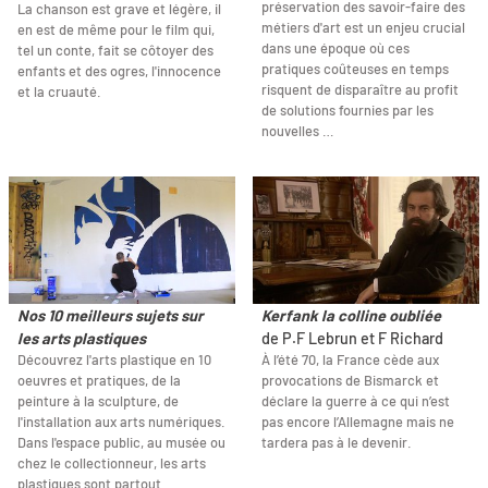
préservation des savoir-faire des
La chanson est grave et légère, il
métiers d'art est un enjeu crucial
en est de même pour le film qui,
dans une époque où ces
tel un conte, fait se côtoyer des
pratiques coûteuses en temps
enfants et des ogres, l'innocence
risquent de disparaître au profit
et la cruauté.
de solutions fournies par les
nouvelles …
Nos 10 meilleurs sujets sur
Kerfank la colline oubliée
les arts plastiques
de P.F Lebrun et F Richard
Découvrez l'arts plastique en 10
À l’été 70, la France cède aux
oeuvres et pratiques, de la
provocations de Bismarck et
peinture à la sculpture, de
déclare la guerre à ce qui n’est
l'installation aux arts numériques.
pas encore l’Allemagne mais ne
Dans l'espace public, au musée ou
tardera pas à le devenir.
chez le collectionneur, les arts
plastiques sont partout.