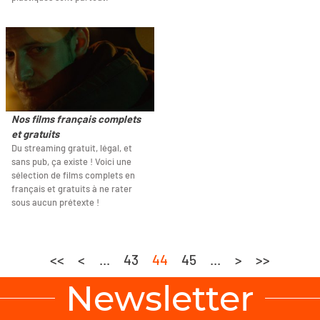
Nos films français complets
et gratuits
Du streaming gratuit, légal, et
sans pub, ça existe ! Voici une
sélection de films complets en
français et gratuits à ne rater
sous aucun prétexte !
<<
<
...
43
44
45
...
>
>>
Newsletter