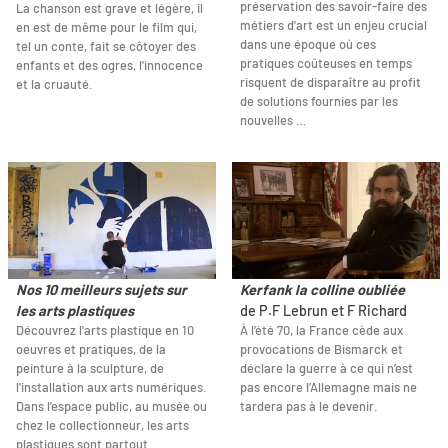
préservation des savoir-faire des
La chanson est grave et légère, il
métiers d'art est un enjeu crucial
en est de même pour le film qui,
dans une époque où ces
tel un conte, fait se côtoyer des
pratiques coûteuses en temps
enfants et des ogres, l'innocence
risquent de disparaître au profit
et la cruauté.
de solutions fournies par les
nouvelles …
Nos 10 meilleurs sujets sur
Kerfank la colline oubliée
les arts plastiques
de P.F Lebrun et F Richard
Découvrez l'arts plastique en 10
À l’été 70, la France cède aux
oeuvres et pratiques, de la
provocations de Bismarck et
peinture à la sculpture, de
déclare la guerre à ce qui n’est
l'installation aux arts numériques.
pas encore l’Allemagne mais ne
Dans l'espace public, au musée ou
tardera pas à le devenir.
chez le collectionneur, les arts
plastiques sont partout.