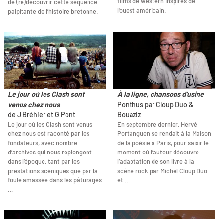
films de western inspirés de
de (re)découvrir cette séquence
l'ouest américain.
palpitante de l’histoire bretonne.
Le jour où les Clash sont
À la ligne, chansons d'usine
venus chez nous
Ponthus par Cloup Duo &
de J Bréhier et G Pont
Bouaziz
Le jour où les Clash sont venus
En septembre dernier, Hervé
chez nous est raconté par les
Portanguen se rendait à la Maison
fondateurs, avec nombre
de la poésie à Paris, pour saisir le
d’archives qui nous replongent
moment où l’auteur découvre
dans l’époque, tant par les
l’adaptation de son livre à la
prestations scéniques que par la
scène rock par Michel Cloup Duo
foule amassée dans les pâturages
et …
…