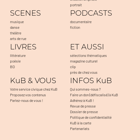
portrait
SCENES
PODCASTS
musique
documentaire
danse
fiction
théâtre
arts de rue
LIVRES
ET AUSSI
littérature
sélections thématiques
poésie
magazine culturel
BD
clip
près de chez vous
KuB & VOUS
INFOS KuB
Votre service civique chez KuB
Qui sommes-nous ?
Proposez vos contenus
Faire un don (défiscalisé) à KuB
Parlez-nous de vous !
Adhérez à KuB !
Revue de presse
Dossier de presse
Politique de confidentialité
KuB à la carte
Partenariats