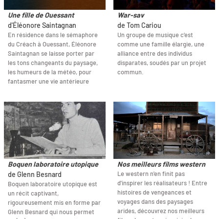
Une fille de Ouessant
War-sav
d'Éléonore Saintagnan
de Tom Cariou
En résidence dans le sémaphore
Un groupe de musique c’est
du Créach à Ouessant, Éléonore
comme une famille élargie, une
Saintagnan se laisse porter par
alliance entre des individus
les tons changeants du paysage,
disparates, soudés par un projet
les humeurs de la météo, pour
commun.
fantasmer une vie antérieure
Boquen laboratoire utopique
Nos meilleurs films western
Le western n'en finit pas
de Glenn Besnard
d'inspirer les réalisateurs ! Entre
Boquen laboratoire utopique est
histoires de vengeances et
un récit captivant,
voyages dans des paysages
rigoureusement mis en forme par
arides, découvrez nos meilleurs
Glenn Besnard qui nous permet