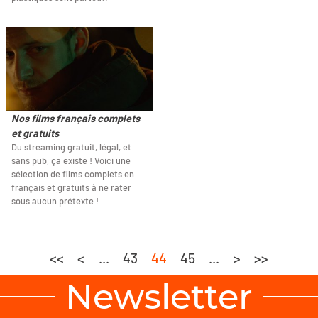
Nos films français complets
et gratuits
Du streaming gratuit, légal, et
sans pub, ça existe ! Voici une
sélection de films complets en
français et gratuits à ne rater
sous aucun prétexte !
<<
<
...
43
44
45
...
>
>>
Newsletter