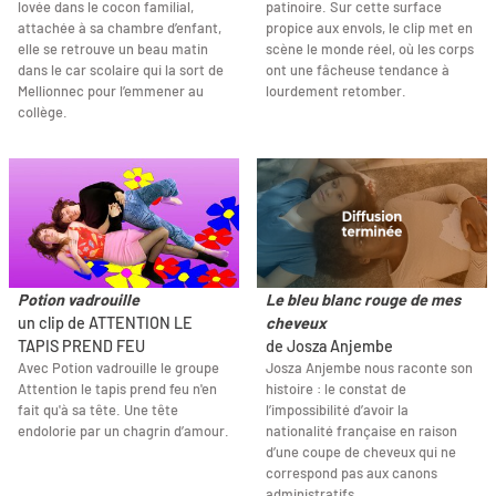
lovée dans le cocon familial,
patinoire. Sur cette surface
attachée à sa chambre d’enfant,
propice aux envols, le clip met en
elle se retrouve un beau matin
scène le monde réel, où les corps
dans le car scolaire qui la sort de
ont une fâcheuse tendance à
Mellionnec pour l’emmener au
lourdement retomber.
collège.
Potion vadrouille
Le bleu blanc rouge de mes
un clip de ATTENTION LE
cheveux
TAPIS PREND FEU
de Josza Anjembe
Avec Potion vadrouille le groupe
Josza Anjembe nous raconte son
Attention le tapis prend feu n'en
histoire : le constat de
fait qu'à sa tête. Une tête
l’impossibilité d’avoir la
endolorie par un chagrin d’amour.
nationalité française en raison
d’une coupe de cheveux qui ne
correspond pas aux canons
administratifs