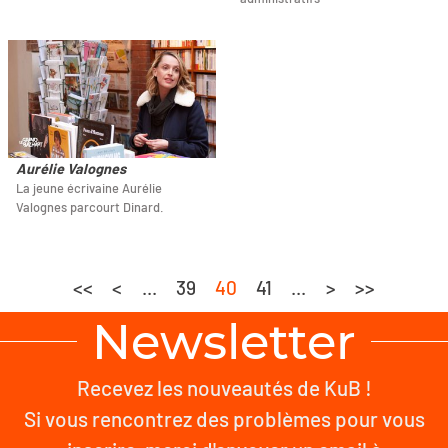
Aurélie Valognes
La jeune écrivaine Aurélie
Valognes parcourt Dinard.
<<
<
...
39
40
41
...
>
>>
Newsletter
Recevez les nouveautés de KuB !
Si vous rencontrez des problèmes pour vous