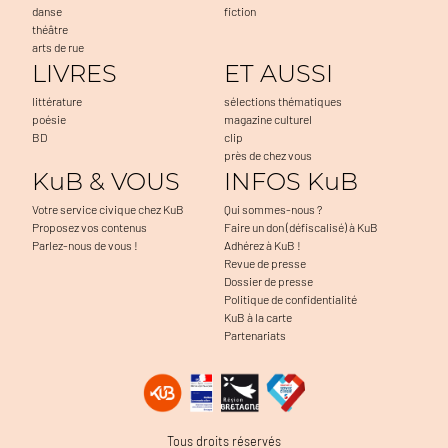
danse
fiction
théâtre
arts de rue
LIVRES
ET AUSSI
littérature
sélections thématiques
poésie
magazine culturel
BD
clip
près de chez vous
KuB & VOUS
INFOS KuB
Votre service civique chez KuB
Qui sommes-nous ?
Proposez vos contenus
Faire un don (défiscalisé) à KuB
Parlez-nous de vous !
Adhérez à KuB !
Revue de presse
Dossier de presse
Politique de confidentialité
KuB à la carte
Partenariats
ter la navigation, à mesurer l'audience du
Tous droits réservés
uels problèmes. C'est OK pour vous ?