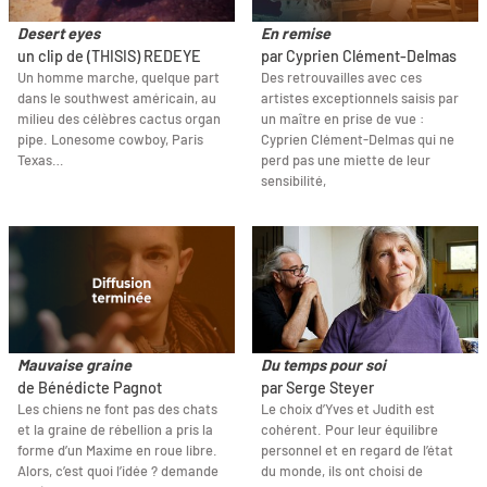
Desert eyes
En remise
un clip de (THISIS) REDEYE
par Cyprien Clément-Delmas
Un homme marche, quelque part
Des retrouvailles avec ces
dans le southwest américain, au
artistes exceptionnels saisis par
milieu des célèbres cactus organ
un maître en prise de vue :
pipe. Lonesome cowboy, Paris
Cyprien Clément-Delmas qui ne
Texas…
perd pas une miette de leur
sensibilité,
Mauvaise graine
Du temps pour soi
de Bénédicte Pagnot
par Serge Steyer
Les chiens ne font pas des chats
Le choix d’Yves et Judith est
et la graine de rébellion a pris la
cohérent. Pour leur équilibre
forme d’un Maxime en roue libre.
personnel et en regard de l’état
Alors, c’est quoi l’idée ? demande
du monde, ils ont choisi de