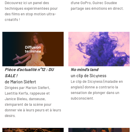
Découvrez ici un panel des
d’une GoPro, Guirec Soudée
techniques expérimentées pour
partage ses émotions en direct.
des films en stop motion ultra-
créatifs !
Pièce d'actualité n°12 : DU
No mind's land
SALE !
un clip de Sicʞness
Le clip de Sicʞness (maladie en
de Marion Siéfert
anglais) donne a contrario la
Dirigées par Marion Siéfert,
sensation de plonger dans un
Laetitia Kerfa, rappeuse et
subconscient.
Janice Bieleu, danseuse,
s’emparent de la scène pour
donner vie à leurs peurs et à leurs
désirs.