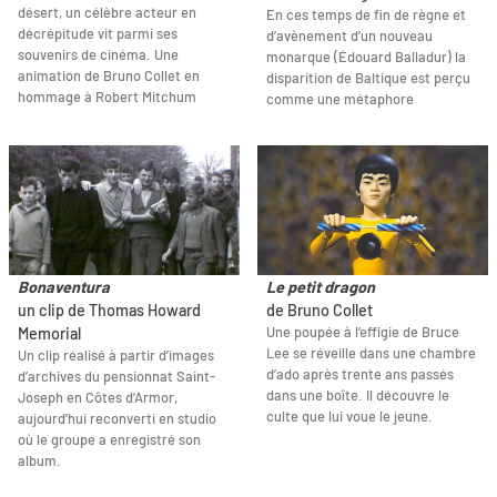
désert, un célèbre acteur en
En ces temps de fin de règne et
décrépitude vit parmi ses
d’avènement d’un nouveau
souvenirs de cinéma. Une
monarque (Édouard Balladur) la
animation de Bruno Collet en
disparition de Baltique est perçu
hommage à Robert Mitchum
comme une métaphore
Bonaventura
Le petit dragon
un clip de Thomas Howard
de Bruno Collet
Une poupée à l’effigie de Bruce
Memorial
Lee se réveille dans une chambre
Un clip réalisé à partir d’images
d’ado après trente ans passés
d’archives du pensionnat Saint-
dans une boîte. Il découvre le
Joseph en Côtes d’Armor,
culte que lui voue le jeune.
aujourd’hui reconverti en studio
où le groupe a enregistré son
album.