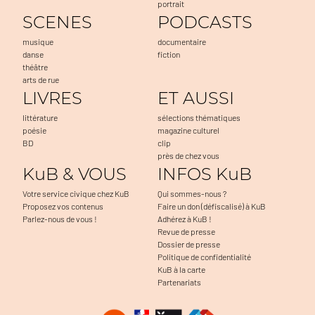
portrait
SCENES
PODCASTS
musique
documentaire
danse
fiction
théâtre
arts de rue
LIVRES
ET AUSSI
littérature
sélections thématiques
poésie
magazine culturel
BD
clip
près de chez vous
KuB & VOUS
INFOS KuB
Votre service civique chez KuB
Qui sommes-nous ?
Proposez vos contenus
Faire un don (défiscalisé) à KuB
Parlez-nous de vous !
Adhérez à KuB !
Revue de presse
Dossier de presse
Politique de confidentialité
KuB à la carte
Partenariats