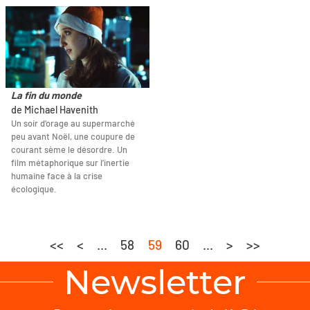
La fin du monde
de Michael Havenith
Un soir d’orage au supermarché
peu avant Noël, une coupure de
courant sème le désordre. Un
film métaphorique sur l’inertie
humaine face à la crise
écologique.
<<
<
...
58
59
60
...
>
>>
Newsletter