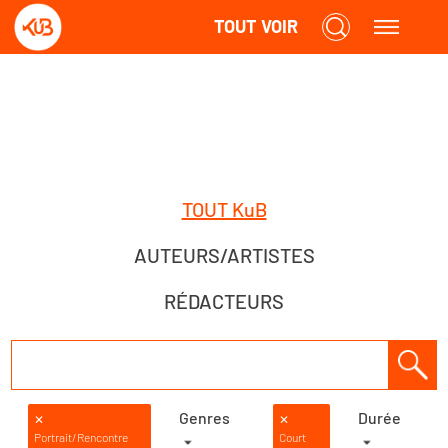
TOUT VOIR
TOUT KuB
AUTEURS/ARTISTES
RÉDACTEURS
Genres
Durée
✕
✕
Portrait/Rencontre
Court