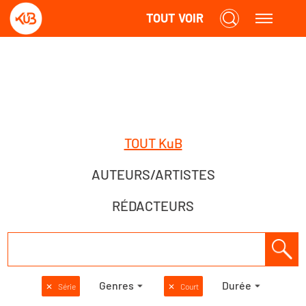
TOUT VOIR
TOUT KuB
AUTEURS/ARTISTES
RÉDACTEURS
Genres
Durée
✕
Série
✕
Court