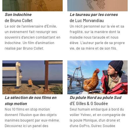
Son Indochine
Le taureau par les cornes
de Bruno Collet
de Luc Morvandiau
Le soir de l'anniversaire d'Émile,
Un récit personnel sur la vie et sa
un événement fait ressurgir ses
fragilité, sur la manière dont la
souvenirs d'ancien combattant en
maladie nous taraude et nous
Indochine. Un film d’animation
élève. L’auteur parle de sa propre
réalisé par Bruno Collet.
vie, de sa mère et de son fils.
La sélection de nos films en
Du pôule Nord au pôule Sud
stop motion
d'E Gilles & G Soudée
Nos 10 films en stop motion
Seul humain embarqué à bord du
donnent l’illusion que des objets
voilier Yvinec, et en compagnie de
inanimés bougent par eux-même.
la poule Monique, d’un drone et
Découvrez ici un panel des
d’une GoPro, Guirec Soudée