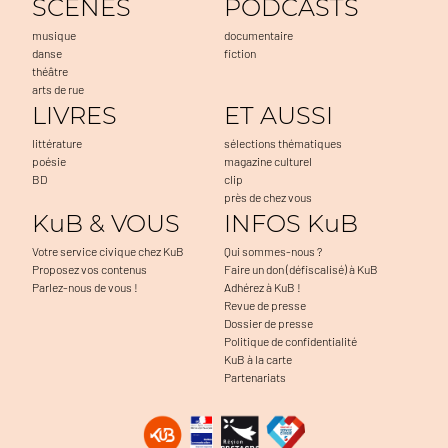
SCENES
PODCASTS
musique
documentaire
danse
fiction
théâtre
arts de rue
LIVRES
ET AUSSI
littérature
sélections thématiques
poésie
magazine culturel
BD
clip
près de chez vous
KuB & VOUS
INFOS KuB
Votre service civique chez KuB
Qui sommes-nous ?
Proposez vos contenus
Faire un don (défiscalisé) à KuB
Parlez-nous de vous !
Adhérez à KuB !
Revue de presse
Dossier de presse
Politique de confidentialité
KuB à la carte
Partenariats