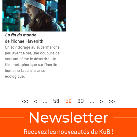
La fin du monde
de Michael Havenith
Un soir d’orage au supermarché
peu avant Noël, une coupure de
courant sème le désordre. Un
film métaphorique sur l’inertie
humaine face à la crise
écologique.
<<
<
...
58
59
60
...
>
>>
Newsletter
Recevez les nouveautés de KuB !