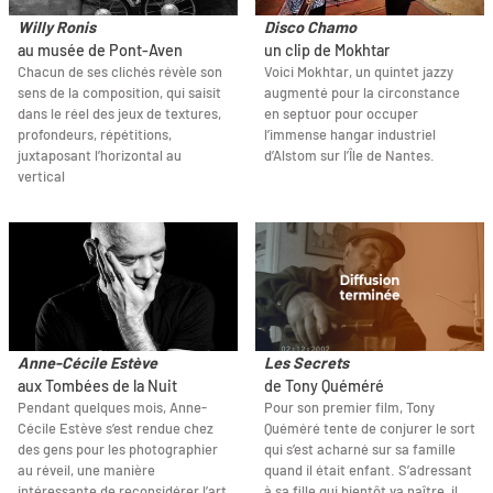
Willy Ronis
Disco Chamo
au musée de Pont-Aven
un clip de Mokhtar
Chacun de ses clichés révèle son
Voici Mokhtar, un quintet jazzy
sens de la composition, qui saisit
augmenté pour la circonstance
dans le réel des jeux de textures,
en septuor pour occuper
profondeurs, répétitions,
l’immense hangar industriel
juxtaposant l’horizontal au
d’Alstom sur l’Île de Nantes.
vertical
Anne-Cécile Estève
Les Secrets
aux Tombées de la Nuit
de Tony Quéméré
Pendant quelques mois, Anne-
Pour son premier film, Tony
Cécile Estève s’est rendue chez
Quéméré tente de conjurer le sort
des gens pour les photographier
qui s’est acharné sur sa famille
au réveil, une manière
quand il était enfant. S’adressant
intéressante de reconsidérer l’art
à sa fille qui bientôt va naître, il