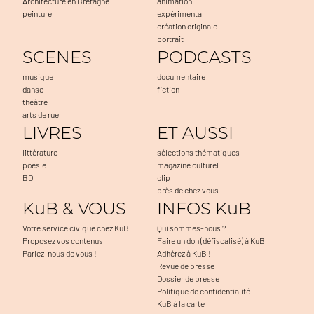
Architecture en Bretagne
animation
peinture
expérimental
création originale
portrait
SCENES
PODCASTS
musique
documentaire
danse
fiction
théâtre
arts de rue
LIVRES
ET AUSSI
littérature
sélections thématiques
poésie
magazine culturel
BD
clip
près de chez vous
KuB & VOUS
INFOS KuB
Votre service civique chez KuB
Qui sommes-nous ?
Proposez vos contenus
Faire un don (défiscalisé) à KuB
Parlez-nous de vous !
Adhérez à KuB !
Revue de presse
Dossier de presse
Politique de confidentialité
KuB à la carte