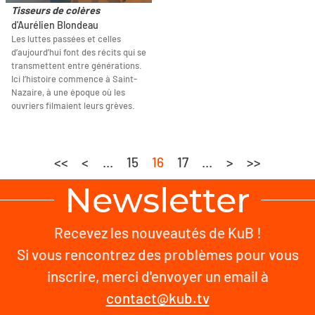
Tisseurs de colères
d'Aurélien Blondeau
Les luttes passées et celles
d’aujourd’hui font des récits qui se
transmettent entre générations.
Ici l’histoire commence à Saint-
Nazaire, à une époque où les
ouvriers filmaient leurs grèves.
<<
<
...
15
16
17
...
>
>>
Newsletter
Recevez les nouveautés de KuB !
Si vous rencontrez des problèmes pour vous
inscrire, merci d'envoyer un email à
contact@kub.tv