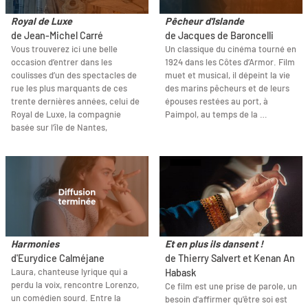
Royal de Luxe
Pêcheur d'Islande
de Jean-Michel Carré
de Jacques de Baroncelli
Vous trouverez ici une belle
Un classique du cinéma tourné en
occasion d’entrer dans les
1924 dans les Côtes d’Armor. Film
coulisses d’un des spectacles de
muet et musical, il dépeint la vie
rue les plus marquants de ces
des marins pêcheurs et de leurs
trente dernières années, celui de
épouses restées au port, à
Royal de Luxe, la compagnie
Paimpol, au temps de la …
basée sur l’île de Nantes,
Harmonies
Et en plus ils dansent !
d'Eurydice Calméjane
de Thierry Salvert et Kenan An
Laura, chanteuse lyrique qui a
Habask
perdu la voix, rencontre Lorenzo,
Ce film est une prise de parole, un
un comédien sourd. Entre la
besoin d'affirmer qu'être soi est