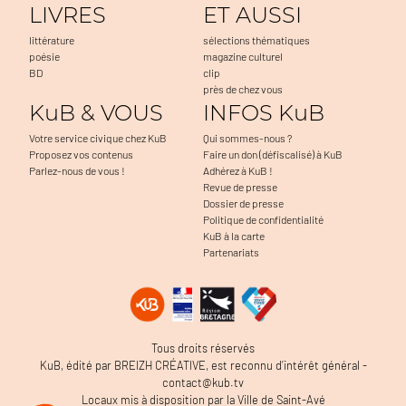
LIVRES
ET AUSSI
littérature
sélections thématiques
poésie
magazine culturel
BD
clip
près de chez vous
KuB & VOUS
INFOS KuB
Votre service civique chez KuB
Qui sommes-nous ?
Proposez vos contenus
Faire un don (défiscalisé) à KuB
Parlez-nous de vous !
Adhérez à KuB !
Revue de presse
Dossier de presse
Politique de confidentialité
KuB à la carte
Partenariats
accepter
ous...
ies !
t à faciliter la navigation, à mesurer l'audience du
Tous droits réservés
ter d'éventuels problèmes. C'est OK pour vous ?
KuB, édité par BREIZH CRÉATIVE, est reconnu d’intérêt général -
de confidentialité
contact@kub.tv
Locaux mis à disposition par la Ville de Saint-Avé
Consentements certifiés par