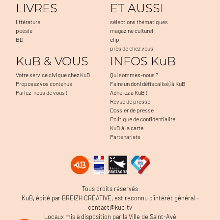
LIVRES
ET AUSSI
littérature
sélections thématiques
poésie
magazine culturel
BD
clip
près de chez vous
KuB & VOUS
INFOS KuB
Votre service civique chez KuB
Qui sommes-nous ?
Proposez vos contenus
Faire un don (défiscalisé) à KuB
Parlez-nous de vous !
Adhérez à KuB !
Revue de presse
Dossier de presse
Politique de confidentialité
KuB à la carte
Partenariats
Tous droits réservés
KuB, édité par BREIZH CRÉATIVE, est reconnu d’intérêt général -
contact@kub.tv
Locaux mis à disposition par la Ville de Saint-Avé