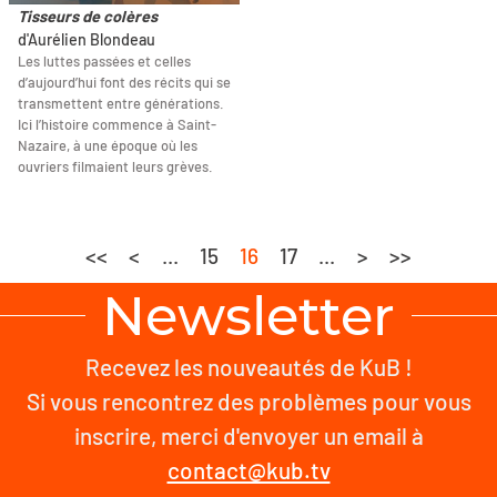
Tisseurs de colères
d'Aurélien Blondeau
Les luttes passées et celles
d’aujourd’hui font des récits qui se
transmettent entre générations.
Ici l’histoire commence à Saint-
Nazaire, à une époque où les
ouvriers filmaient leurs grèves.
<<
<
...
15
16
17
...
>
>>
Newsletter
Recevez les nouveautés de KuB !
Si vous rencontrez des problèmes pour vous
inscrire, merci d'envoyer un email à
contact@kub.tv