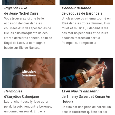
Royal de Luxe
Pêcheur d'Islande
de Jean-Michel Carré
de Jacques de Baroncelli
Vous trouverez ici une belle
Un classique du cinéma tourné en
occasion d’entrer dans les
1924 dans les Côtes d’Armor. Film
coulisses d’un des spectacles de
muet et musical, il dépeint la vie
rue les plus marquants de ces
des marins pêcheurs et de leurs
trente dernières années, celui de
épouses restées au port, à
Royal de Luxe, la compagnie
Paimpol, au temps de la …
basée sur l’île de Nantes,
Harmonies
Et en plus ils dansent !
d'Eurydice Calméjane
de Thierry Salvert et Kenan An
Laura, chanteuse lyrique qui a
Habask
perdu la voix, rencontre Lorenzo,
Ce film est une prise de parole, un
un comédien sourd. Entre la
besoin d'affirmer qu'être soi est