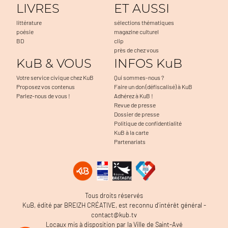
LIVRES
ET AUSSI
littérature
sélections thématiques
poésie
magazine culturel
BD
clip
près de chez vous
KuB & VOUS
INFOS KuB
Votre service civique chez KuB
Qui sommes-nous ?
Proposez vos contenus
Faire un don (défiscalisé) à KuB
Parlez-nous de vous !
Adhérez à KuB !
Revue de presse
Dossier de presse
Politique de confidentialité
KuB à la carte
Partenariats
Tous droits réservés
KuB, édité par BREIZH CRÉATIVE, est reconnu d’intérêt général -
contact@kub.tv
Locaux mis à disposition par la Ville de Saint-Avé