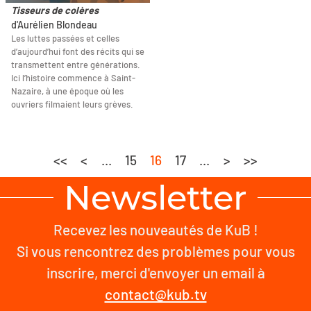
Tisseurs de colères
d'Aurélien Blondeau
Les luttes passées et celles
d’aujourd’hui font des récits qui se
transmettent entre générations.
Ici l’histoire commence à Saint-
Nazaire, à une époque où les
ouvriers filmaient leurs grèves.
<<
<
...
15
16
17
...
>
>>
Newsletter
Recevez les nouveautés de KuB !
Si vous rencontrez des problèmes pour vous
inscrire, merci d'envoyer un email à
contact@kub.tv