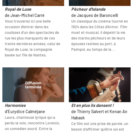
Royal de Luxe
Pêcheur d'Islande
de Jean-Michel Carré
de Jacques de Baroncelli
Vous trouverez ici une belle
Un classique du cinéma tourné en
occasion d’entrer dans les
1924 dans les Côtes d’Armor. Film
coulisses d’un des spectacles de
muet et musical, il dépeint la vie
rue les plus marquants de ces
des marins pêcheurs et de leurs
trente dernières années, celui de
épouses restées au port, à
Royal de Luxe, la compagnie
Paimpol, au temps de la …
basée sur l’île de Nantes,
Harmonies
Et en plus ils dansent !
d'Eurydice Calméjane
de Thierry Salvert et Kenan An
Laura, chanteuse lyrique qui a
Habask
perdu la voix, rencontre Lorenzo,
Ce film est une prise de parole, un
un comédien sourd. Entre la
besoin d'affirmer qu'être soi est