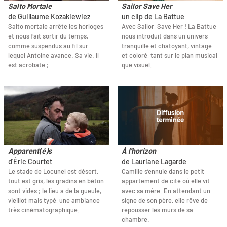
Salto Mortale
Sailor Save Her
de Guillaume Kozakiewiez
un clip de La Battue
Salto mortale arrête les horloges
Avec Sailor, Save Her ! La Battue
et nous fait sortir du temps,
nous introduit dans un univers
comme suspendus au fil sur
tranquille et chatoyant, vintage
lequel Antoine avance. Sa vie. Il
et coloré, tant sur le plan musical
est acrobate ;
que visuel.
Apparent(é)s
À l'horizon
d'Éric Courtet
de Lauriane Lagarde
Le stade de Locunel est désert,
Camille s’ennuie dans le petit
tout est gris, les gradins en béton
appartement de cité où elle vit
sont vides ; le lieu a de la gueule,
avec sa mère. En attendant un
vieillot mais typé, une ambiance
signe de son père, elle rêve de
très cinématographique.
repousser les murs de sa
chambre.