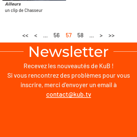
Ailleurs
un clip de Chasseur
<<
<
...
56
57
58
...
>
>>
Newsletter
Recevez les nouveautés de KuB !
Si vous rencontrez des problèmes pour vous
inscrire, merci d'envoyer un email à
contact@kub.tv