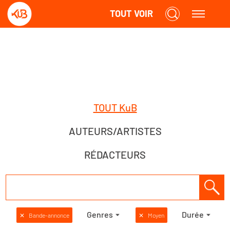
TOUT VOIR
TOUT KuB
AUTEURS/ARTISTES
RÉDACTEURS
Genres
Durée
✕
Bande-annonce
✕
Moyen