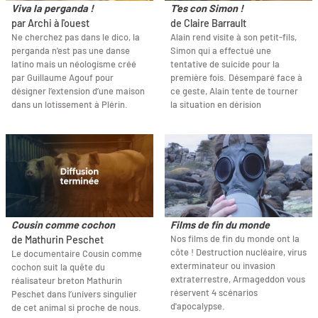
Viva la perganda !
T'es con Simon !
par Archi à l'ouest
de Claire Barrault
Ne cherchez pas dans le dico, la
Alain rend visite à son petit-fils,
perganda n'est pas une danse
Simon qui a effectué une
latino mais un néologisme créé
tentative de suicide pour la
par Guillaume Agouf pour
première fois. Désemparé face à
désigner l’extension d’une maison
ce geste, Alain tente de tourner
dans un lotissement à Plérin.
la situation en dérision
Cousin comme cochon
Films de fin du monde
Nos films de fin du monde ont la
de Mathurin Peschet
côte ! Destruction nucléaire, virus
Le documentaire Cousin comme
exterminateur ou invasion
cochon suit la quête du
extraterrestre, Armageddon vous
réalisateur breton Mathurin
réservent 4 scénarios
Peschet dans l’univers singulier
d'apocalypse.
de cet animal si proche de nous.