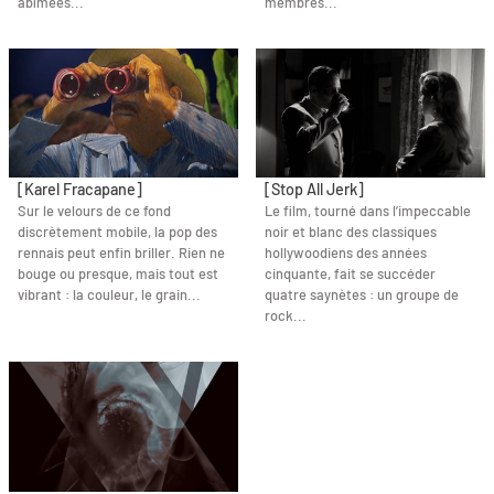
abîmées...
membres...
[Karel Fracapane]
[Stop All Jerk]
Sur le velours de ce fond
Le film, tourné dans l’impeccable
discrètement mobile, la pop des
noir et blanc des classiques
rennais peut enfin briller. Rien ne
hollywoodiens des années
bouge ou presque, mais tout est
cinquante, fait se succéder
vibrant : la couleur, le grain...
quatre saynètes : un groupe de
rock...