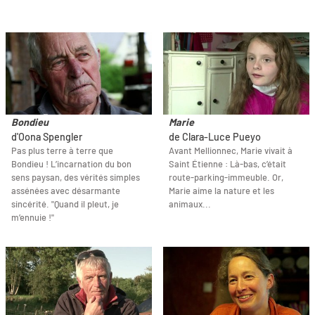
Bondieu
Marie
d'Oona Spengler
de Clara-Luce Pueyo
Pas plus terre à terre que
Avant Mellionnec, Marie vivait à
Bondieu ! L’incarnation du bon
Saint Étienne : Là-bas, c’était
sens paysan, des vérités simples
route-parking-immeuble. Or,
assénées avec désarmante
Marie aime la nature et les
sincérité. "Quand il pleut, je
animaux...
m’ennuie !"