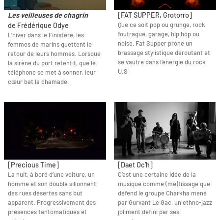
Les veilleuses de chagrin
[FAT SUPPER, Grotorro]
Que ce soit pop ou grunge, rock
de Frédérique Odye
foutraque, garage, hip hop ou
L’hiver dans le Finistère, les
noise, Fat Supper prône un
femmes de marins guettent le
brassage stylistique déroutant et
retour de leurs hommes. Lorsque
se vautre dans l’énergie du rock
la sirène du port retentit, que le
U.S
téléphone se met à sonner, leur
cœur bat la chamade.
[Precious Time]
[Daet Oc’h]
La nuit, à bord d’une voiture, un
C’est une certaine idée de la
homme et son double sillonnent
musique comme (mé)tissage que
des rues désertes sans but
défend le groupe Charkha mené
apparent. Progressivement des
par Gurvant Le Gac, un ethno-jazz
présences fantomatiques et
joliment défini par ses