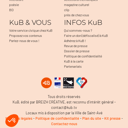
poésie
magazine culturel
BD
clip
près de chez vous
KuB & VOUS
INFOS KuB
Votre service civique chez KuB
Qui sommes-nous ?
Proposez vos contenus
Faire un don (défiscalisé) à KuB
Parlez-nous de vous !
Adhérez à KuB !
Revue de presse
Dossier de presse
Politique de confidentialité
KuB à la carte
Partenariats
Continuer sans accepter
Salut c'est nous...
les Cookies !
On sert notamment à faciliter la navigation, à mesurer l'audience du
Tous droits réservés
site et à détecter d'éventuels problèmes. C'est OK pour vous ?
KuB, édité par BREIZH CRÉATIVE, est reconnu d’intérêt général -
Lire la politique de confidentialité
contact@kub.tv
Locaux mis à disposition par la Ville de Saint-Avé
Consentements certifiés par
Mentions légales
-
Politique de confidentialité
-
Plan du site
-
Kit presse
-
Contactez-nous
Je choisis
OK pour moi