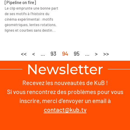
[Pipeline on fire]
Le clip emprunte une bonne part
de ses motifs à l’histoire du
cinéma expérimental : motifs
géométriques, lentes rotations,
lignes et courbes sans destin...
<<
<
...
93
94
95
...
>
>>
Newsletter
Recevez les nouveautés de KuB !
Si vous rencontrez des problèmes pour vous
inscrire, merci d'envoyer un email à
contact@kub.tv