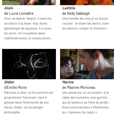
Alain
Laëtitia
de Lucie Lemaître
de Nelly Sabbagh
Pour se libérer l’esprit, il marche,
Une famille de cinq et sa douce
un bâton à la main. Issu d’une
routine : brosser les dents, faire
généalogie de paysans, il a voulu
les devoirs, ranger la chambre…
en sortir, en travaillant dans
l’administration, la restauration…
Didier
Marine
d'Émilie Morin
de Maxime Moriceau
Machine à rêve, ce 5e portrait est
Une poule sur un accoudoir, à la
proprement fascinant, tant il
table des humains, une gamine
plonge dans l’intériorité de son
qui se balance au fond du jardin…
héros, Didier, un boulanger
Nous sommes bien à Mellionnec,
philosophe.
au « hameau du repos ».