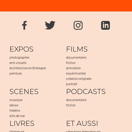
EXPOS
FILMS
photographie
documentaire
arts visuels
fiction
Architecture en Bretagne
animation
peinture
expérimental
création originale
portrait
SCENES
PODCASTS
musique
documentaire
danse
fiction
théâtre
arts de rue
LIVRES
ET AUSSI
littérature
sélections thématiques