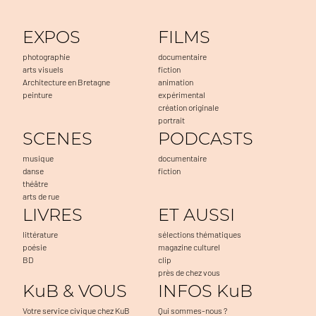
EXPOS
FILMS
photographie
documentaire
arts visuels
fiction
Architecture en Bretagne
animation
peinture
expérimental
création originale
portrait
SCENES
PODCASTS
musique
documentaire
danse
fiction
théâtre
arts de rue
LIVRES
ET AUSSI
littérature
sélections thématiques
poésie
magazine culturel
BD
clip
près de chez vous
KuB & VOUS
INFOS KuB
Votre service civique chez KuB
Qui sommes-nous ?