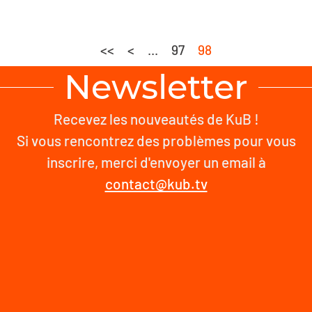
<<
<
...
97
98
Newsletter
Recevez les nouveautés de KuB !
Si vous rencontrez des problèmes pour vous
inscrire, merci d'envoyer un email à
contact@kub.tv