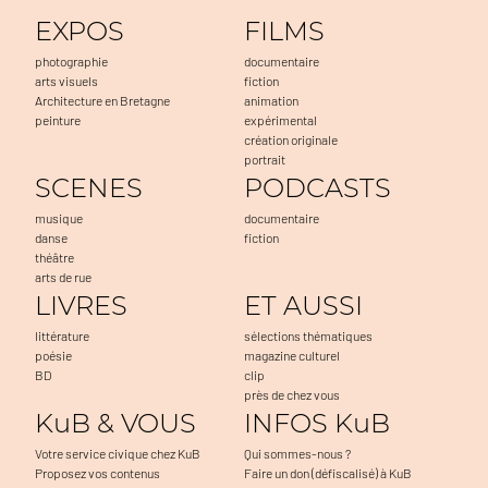
EXPOS
FILMS
photographie
documentaire
arts visuels
fiction
Architecture en Bretagne
animation
peinture
expérimental
création originale
portrait
SCENES
PODCASTS
musique
documentaire
danse
fiction
théâtre
arts de rue
LIVRES
ET AUSSI
littérature
sélections thématiques
poésie
magazine culturel
BD
clip
près de chez vous
KuB & VOUS
INFOS KuB
Votre service civique chez KuB
Qui sommes-nous ?
Proposez vos contenus
Faire un don (défiscalisé) à KuB