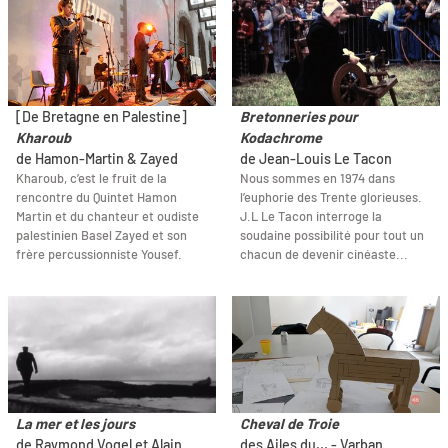
[De Bretagne en Palestine]
Bretonneries pour
Kharoub
Kodachrome
de Hamon-Martin & Zayed
de Jean-Louis Le Tacon
Kharoub, c’est le fruit de la
Nous sommes en 1974 dans
rencontre du Quintet Hamon
l’euphorie des Trente glorieuses.
Martin et du chanteur et oudiste
J.L Le Tacon interroge la
palestinien Basel Zayed et son
soudaine possibilité pour tout un
frère percussionniste Yousef.
chacun de devenir cinéaste...
La mer et les jours
Cheval de Troie
de Raymond Vogel et Alain
des Ailes du... - Varban