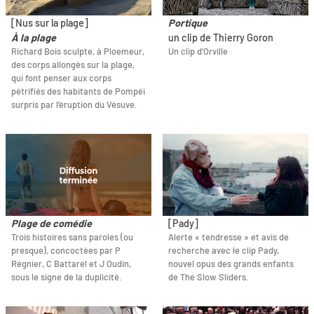
[Nus sur la plage]
Portique
À la plage
un clip de Thierry Goron
Richard Bois sculpte, à Ploemeur,
Un clip d'Orville
des corps allongés sur la plage,
qui font penser aux corps
pétrifiés des habitants de Pompéi
surpris par l’éruption du Vésuve.
Plage de comédie
[Pady]
Trois histoires sans paroles (ou
Alerte « tendresse » et avis de
presque), concoctées par P
recherche avec le clip Pady,
Régnier, C Battarel et J Oudin,
nouvel opus des grands enfants
sous le signe de la duplicité.
de The Slow Sliders.