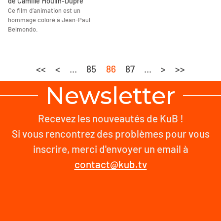
de Camille Moulin-Dupré
Ce film d’animation est un
hommage coloré à Jean-Paul
Belmondo.
<<
<
...
85
86
87
...
>
>>
Newsletter
Recevez les nouveautés de KuB !
Si vous rencontrez des problèmes pour vous
inscrire, merci d'envoyer un email à
contact@kub.tv