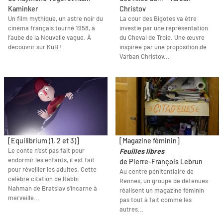
Kaminker
Christov
Un film mythique, un astre noir du
La cour des Bigotes va être
cinéma français tourné 1958, à
investie par une représentation
l’aube de la Nouvelle vague. À
du Cheval de Troie. Une œuvre
découvrir sur KuB !
inspirée par une proposition de
Varban Christov...
[Equilibrium (1, 2 et 3)]
[Magazine féminin]
Le conte n'est pas fait pour
Feuilles libres
endormir les enfants, il est fait
de Pierre-François Lebrun
pour réveiller les adultes. Cette
Au centre pénitentiaire de
célèbre citation de Rabbi
Rennes, un groupe de détenues
Nahman de Bratslav s'incarne à
réalisent un magazine féminin
merveille...
pas tout à fait comme les
autres...