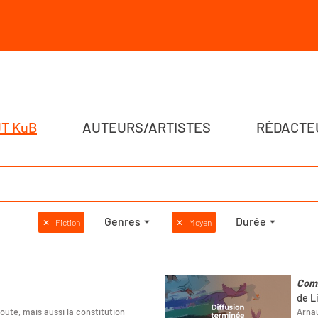
T KuB
AUTEURS/ARTISTES
RÉDACTE
Genres
Durée
✕
Fiction
✕
Moyen
Com
de Li
ute, mais aussi la constitution
Arnau