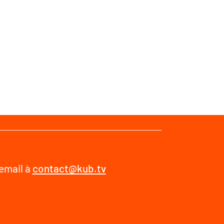
 email à
contact@kub.tv