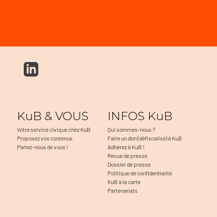
KuB & VOUS
INFOS KuB
Votre service civique chez KuB
Qui sommes-nous ?
Proposez vos contenus
Faire un don (défiscalisé) à KuB
Parlez-nous de vous !
Adhérez à KuB !
Revue de presse
Dossier de presse
Politique de confidentialité
KuB à la carte
Partenariats