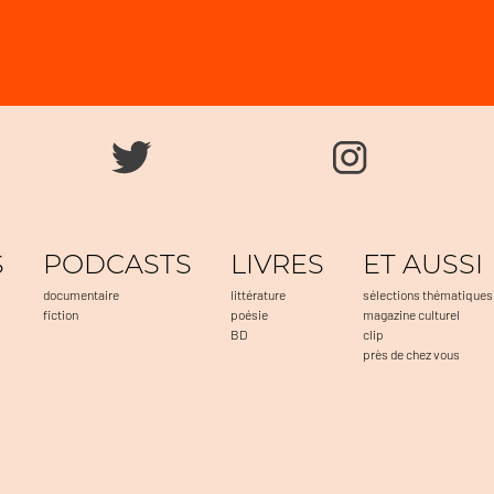
S
PODCASTS
LIVRES
ET AUSSI
documentaire
littérature
sélections thématiques
fiction
poésie
magazine culturel
BD
clip
près de chez vous