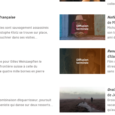
colle
 française
Nofi
de M
sies sont sauvagement assassinés
Micha
stophe Klotz se trouve sur place,
son t
Kouchner dans ses visites…
ami d
Renc
d'Al
e pour Gilles Weinzaepflen le
Film 
frontière suisse à celle du
êtres
e quatre mille bornes en pierre
sans 
Groix
de J
combinaison d’équarrisseur, poursuit
Groix
niste qui danse sur deux ressorts...
vacan
qu’au