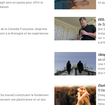
agit sans scrupules pour offrir la
lui q
 besoin
EEG,
de S
l de la Comédie Française, s’exprime
Que s
nt à la Bretagne et les expériences
insta
sur c
a pri
Ubiq
un c
Une h
monde
d’un 
Étoi
11 fi
e (la marée) constituent le fondement
Chaqu
sociant une plasticienne et un duo
docum
films