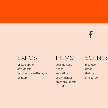
EXPOS
FILMS
SCENE
photographie
documentaire
musique
arts visuels
fiction
danse
Architecture en Bretagne
animation
théâtre
peinture
expérimental
arts de rue
création originale
portrait