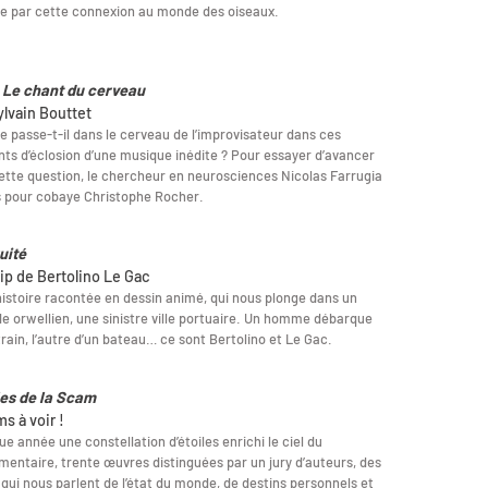
ue par cette connexion au monde des oiseaux.
 Le chant du cerveau
ylvain Bouttet
e passe-t-il dans le cerveau de l’improvisateur dans ces
nts d’éclosion d’une musique inédite ? Pour essayer d’avancer
ette question, le chercheur en neurosciences Nicolas Farrugia
s pour cobaye Christophe Rocher.
uité
lip de Bertolino Le Gac
istoire racontée en dessin animé, qui nous plonge dans un
 orwellien, une sinistre ville portuaire. Un homme débarque
train, l’autre d’un bateau… ce sont Bertolino et Le Gac.
les de la Scam
lms à voir !
e année une constellation d’étoiles enrichi le ciel du
entaire, trente œuvres distinguées par un jury d’auteurs, des
 qui nous parlent de l’état du monde, de destins personnels et