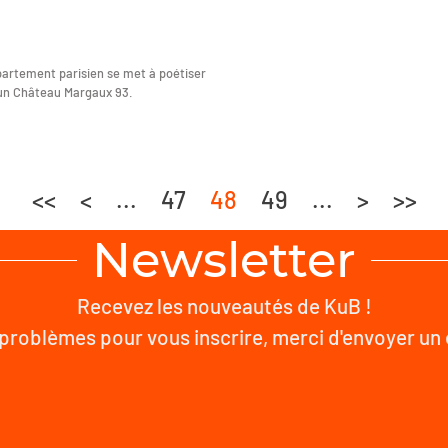
artement parisien se met à poétiser
d’un Château Margaux 93.
<<
<
...
47
48
49
...
>
>>
Newsletter
Recevez les nouveautés de KuB !
problèmes pour vous inscrire, merci d'envoyer un