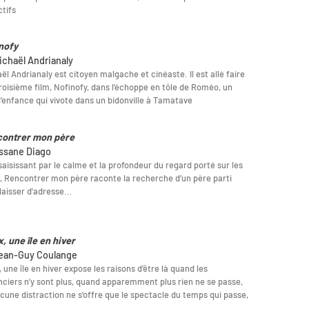
ctifs
nofy
ichaël Andrianaly
ël Andrianaly est citoyen malgache et cinéaste. Il est allé faire
roisième film, Nofinofy, dans l’échoppe en tôle de Roméo, un
’enfance qui vivote dans un bidonville à Tamatave
ontrer mon père
assane Diago
saisissant par le calme et la profondeur du regard porté sur les
, Rencontrer mon père raconte la recherche d’un père parti
laisser d'adresse...
, une île en hiver
ean-Guy Coulange
, une île en hiver expose les raisons d’être là quand les
ciers n’y sont plus, quand apparemment plus rien ne se passe,
cune distraction ne s’offre que le spectacle du temps qui passe,