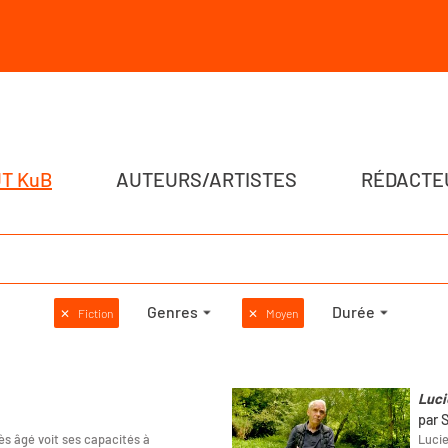
T KuB
AUTEURS/ARTISTES
RÉDACTE
Genres
Durée
✕
Fiction
✕
Moyen
Luci
par 
s âgé voit ses capacités à
Lucie