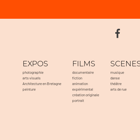
EXPOS
FILMS
SCENE
photographie
documentaire
musique
arts visuels
fiction
danse
Architecture en Bretagne
animation
théâtre
peinture
expérimental
arts de rue
création originale
portrait