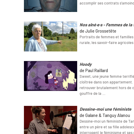
accomplir ses contrats s'amoind
Nos aîné·e·s - Femmes de la 
de Julie Grossetête
Portraits de femmes et familles 
rurale, les savoir-faire agricoles 
Hoody
de Paul Raillard
Sweet, une jeune femme terrifié
cloîtrée dans son appartement. S
retrouver brutalement hors de ch
gouffre de la …
Dessine-moi une féministe
de Galane & Tanguy Alanou
Dessine-moi un féministe de Tan
entre un père et sa fille adoles
interrogent le féminisme et ses