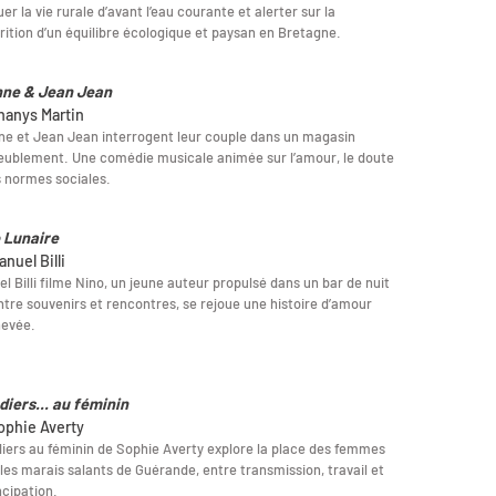
er la vie rurale d’avant l’eau courante et alerter sur la
rition d’un équilibre écologique et paysan en Bretagne.
ne & Jean Jean
hanys Martin
e et Jean Jean interrogent leur couple dans un magasin
ublement. Une comédie musicale animée sur l’amour, le doute
s normes sociales.
 Lunaire
nuel Billi
l Billi filme Nino, un jeune auteur propulsé dans un bar de nuit
ntre souvenirs et rencontres, se rejoue une histoire d’amour
hevée.
diers... au féminin
ophie Averty
iers au féminin de Sophie Averty explore la place des femmes
les marais salants de Guérande, entre transmission, travail et
cipation.