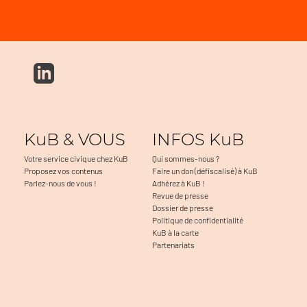
KuB & VOUS
INFOS KuB
Votre service civique chez KuB
Qui sommes-nous ?
Proposez vos contenus
Faire un don (défiscalisé) à KuB
Parlez-nous de vous !
Adhérez à KuB !
Revue de presse
Dossier de presse
Politique de confidentialité
KuB à la carte
Partenariats