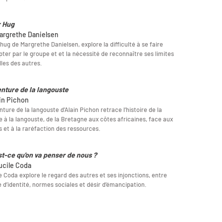
 Hug
argrethe Danielsen
hug de Margrethe Danielsen, explore la difficulté à se faire
ter par le groupe et et la nécessité de reconnaître ses limites
lles des autres.
enture de la langouste
ain Pichon
nture de la langouste d’Alain Pichon retrace l’histoire de la
 à la langouste, de la Bretagne aux côtes africaines, face aux
s et à la raréfaction des ressources.
st-ce qu'on va penser de nous ?
ucile Coda
e Coda explore le regard des autres et ses injonctions, entre
 d’identité, normes sociales et désir d’émancipation.