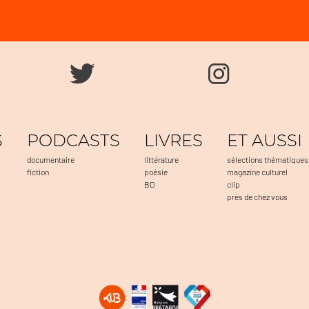
S
PODCASTS
LIVRES
ET AUSSI
documentaire
littérature
sélections thématiques
fiction
poésie
magazine culturel
BD
clip
près de chez vous