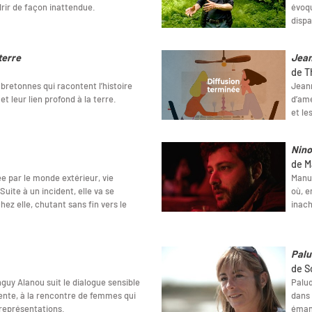
rir de façon inattendue.
évoqu
dispa
terre
Jean
de T
bretonnes qui racontent l’histoire
Jeann
et leur lien profond à la terre.
d’ame
et le
Nino
de Ma
e par le monde extérieur, vie
Manue
uite à un incident, elle va se
où, e
ez elle, chutant sans fin vers le
inac
Palu
de S
guy Alanou suit le dialogue sensible
Palud
cente, à la rencontre de femmes qui
dans 
 représentations.
éman