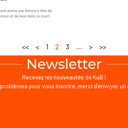
Boom anime une femme à tête de
'amour et de sexe dans ce court
<<
<
1
2
3
...
>
>>
Newsletter
Recevez les nouveautés de KuB !
problèmes pour vous inscrire, merci d'envoyer un