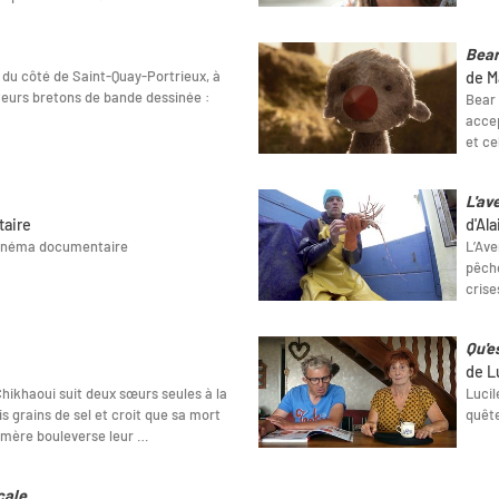
Bear
 du côté de Saint-Quay-Portrieux, à
de M
teurs bretons de bande dessinée :
Bear 
accep
et ce
L'av
taire
d'Al
cinéma documentaire
L’Ave
pêche
crise
Qu'e
de L
 Chikhaoui suit deux sœurs seules à la
Lucil
s grains de sel et croit que sa mort
quête
r mère bouleverse leur …
cale