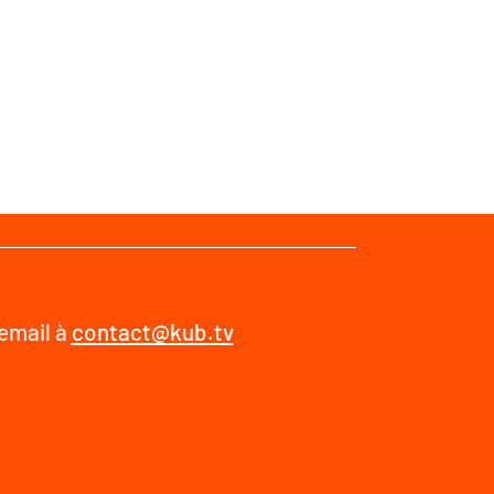
 email à
contact@kub.tv