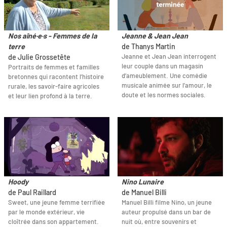
Nos aîné·e·s - Femmes de la
Jeanne & Jean Jean
terre
de Thanys Martin
Jeanne et Jean Jean interrogent
de Julie Grossetête
leur couple dans un magasin
Portraits de femmes et familles
d’ameublement. Une comédie
bretonnes qui racontent l’histoire
musicale animée sur l’amour, le
rurale, les savoir-faire agricoles
doute et les normes sociales.
et leur lien profond à la terre.
Hoody
Nino Lunaire
de Paul Raillard
de Manuel Billi
Sweet, une jeune femme terrifiée
Manuel Billi filme Nino, un jeune
par le monde extérieur, vie
auteur propulsé dans un bar de
cloîtrée dans son appartement.
nuit où, entre souvenirs et