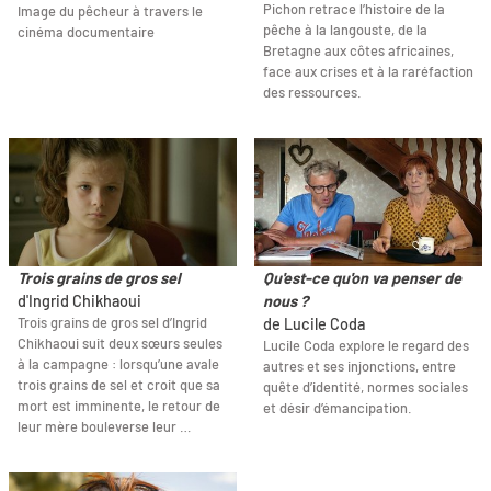
Pichon retrace l’histoire de la
Image du pêcheur à travers le
pêche à la langouste, de la
cinéma documentaire
Bretagne aux côtes africaines,
face aux crises et à la raréfaction
des ressources.
Trois grains de gros sel
Qu'est-ce qu'on va penser de
d'Ingrid Chikhaoui
nous ?
Trois grains de gros sel d’Ingrid
de Lucile Coda
Chikhaoui suit deux sœurs seules
Lucile Coda explore le regard des
à la campagne : lorsqu’une avale
autres et ses injonctions, entre
trois grains de sel et croit que sa
quête d’identité, normes sociales
mort est imminente, le retour de
et désir d’émancipation.
leur mère bouleverse leur …