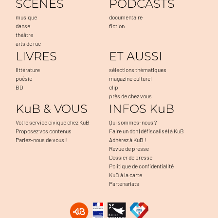
SCENES
PODCASTS
musique
documentaire
danse
fiction
théâtre
arts de rue
LIVRES
ET AUSSI
littérature
sélections thématiques
poésie
magazine culturel
BD
clip
près de chez vous
KuB & VOUS
INFOS KuB
Votre service civique chez KuB
Qui sommes-nous ?
Proposez vos contenus
Faire un don (défiscalisé) à KuB
Parlez-nous de vous !
Adhérez à KuB !
Revue de presse
Dossier de presse
Politique de confidentialité
KuB à la carte
Partenariats
r
!