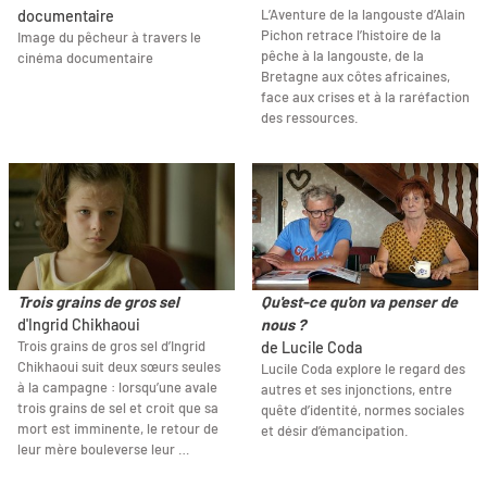
L’Aventure de la langouste d’Alain
documentaire
Pichon retrace l’histoire de la
Image du pêcheur à travers le
pêche à la langouste, de la
cinéma documentaire
Bretagne aux côtes africaines,
face aux crises et à la raréfaction
des ressources.
Trois grains de gros sel
Qu'est-ce qu'on va penser de
d'Ingrid Chikhaoui
nous ?
Trois grains de gros sel d’Ingrid
de Lucile Coda
Chikhaoui suit deux sœurs seules
Lucile Coda explore le regard des
à la campagne : lorsqu’une avale
autres et ses injonctions, entre
trois grains de sel et croit que sa
quête d’identité, normes sociales
mort est imminente, le retour de
et désir d’émancipation.
leur mère bouleverse leur …