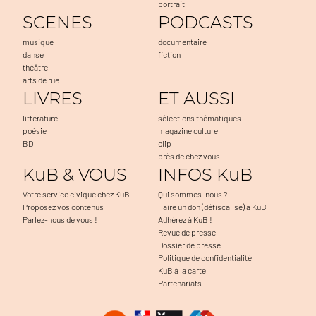
portrait
SCENES
PODCASTS
musique
documentaire
danse
fiction
théâtre
arts de rue
LIVRES
ET AUSSI
littérature
sélections thématiques
poésie
magazine culturel
BD
clip
près de chez vous
KuB & VOUS
INFOS KuB
Votre service civique chez KuB
Qui sommes-nous ?
Proposez vos contenus
Faire un don (défiscalisé) à KuB
Parlez-nous de vous !
Adhérez à KuB !
Revue de presse
Dossier de presse
Politique de confidentialité
KuB à la carte
Partenariats