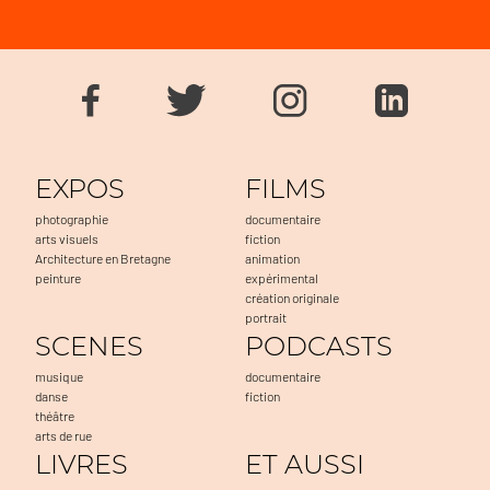
EXPOS
FILMS
photographie
documentaire
arts visuels
fiction
Architecture en Bretagne
animation
peinture
expérimental
création originale
portrait
SCENES
PODCASTS
musique
documentaire
danse
fiction
théâtre
arts de rue
LIVRES
ET AUSSI