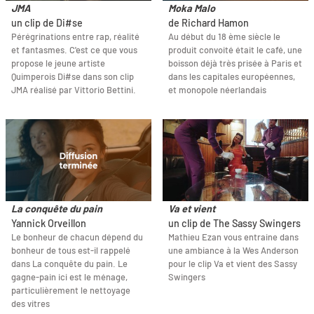
JMA
Moka Malo
un clip de Di#se
de Richard Hamon
Pérégrinations entre rap, réalité
Au début du 18 ème siècle le
et fantasmes. C'est ce que vous
produit convoité était le café, une
propose le jeune artiste
boisson déjà très prisée à Paris et
Quimperois Di#se dans son clip
dans les capitales européennes,
JMA réalisé par Vittorio Bettini.
et monopole néerlandais
La conquête du pain
Va et vient
Yannick Orveillon
un clip de The Sassy Swingers
Le bonheur de chacun dépend du
Mathieu Ezan vous entraine dans
bonheur de tous est-il rappelé
une ambiance à la Wes Anderson
dans La conquête du pain. Le
pour le clip Va et vient des Sassy
gagne-pain ici est le ménage,
Swingers
particulièrement le nettoyage
des vitres