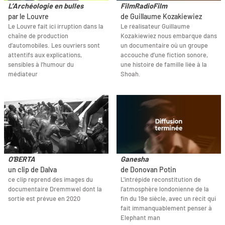
L’Archéologie en bulles
FilmRadioFilm
par le Louvre
de Guillaume Kozakiewiez
Le Louvre fait ici irruption dans la
Le réalisateur Guillaume
chaîne de production
Kozakiewiez nous embarque dans
d’automobiles. Les ouvriers sont
un documentaire où un groupe
attentifs aux explications,
accouche d’une fiction sonore,
sensibles à l’humour du
une histoire de famille liée à la
médiateur
Shoah.
O'BERTA
Ganesha
un clip de Dalva
de Donovan Potin
ce clip reprend des images du
L'intrépide reconstitution de
documentaire Dremmwel dont la
l’atmosphère londonienne de la
sortie est prévue en 2020
fin du 19e siècle, avec un récit qui
fait immanquablement penser à
Elephant man