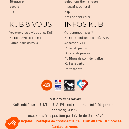
littérature
sélections thématiques
poésie
magazine culturel
BD
clip
près de chez vous
KuB & VOUS
INFOS KuB
Votre service civique chez KuB
Qui sommes-nous ?
Proposez vos contenus
Faire un don (défiscalisé) à KuB
Parlez-nous de vous !
Adhérez à KuB !
Revue de presse
Dossier de presse
Politique de confidentialité
KuB à la carte
Partenariats
Tous droits réservés
KuB, édité par BREIZH CRÉATIVE, est reconnu d’intérêt général -
contact@kub.tv
Locaux mis à disposition par la Ville de Saint-Avé
Mentions légales
-
Politique de confidentialité
-
Plan du site
-
Kit presse
-
Contactez-nous