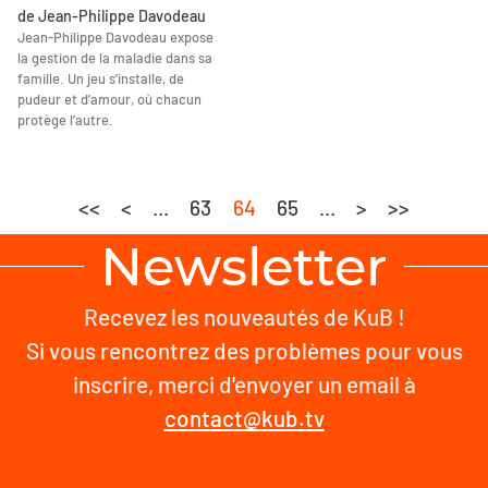
de Jean-Philippe Davodeau
Jean-Philippe Davodeau expose
la gestion de la maladie dans sa
famille. Un jeu s’installe, de
pudeur et d’amour, où chacun
protège l’autre.
<<
<
...
63
64
65
...
>
>>
Newsletter
Recevez les nouveautés de KuB !
Si vous rencontrez des problèmes pour vous
inscrire, merci d'envoyer un email à
contact@kub.tv