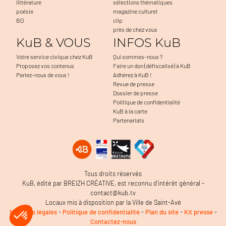
littérature
sélections thématiques
poésie
magazine culturel
BD
clip
près de chez vous
KuB & VOUS
INFOS KuB
Votre service civique chez KuB
Qui sommes-nous ?
Proposez vos contenus
Faire un don (défiscalisé) à KuB
Parlez-nous de vous !
Adhérez à KuB !
Revue de presse
Dossier de presse
Politique de confidentialité
KuB à la carte
Partenariats
Tous droits réservés
KuB, édité par BREIZH CRÉATIVE, est reconnu d’intérêt général -
contact@kub.tv
Locaux mis à disposition par la Ville de Saint-Avé
Mentions légales
-
Politique de confidentialité
-
Plan du site
-
Kit presse
-
Contactez-nous