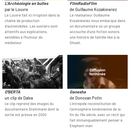
L’Archéologie en bulles
FilmRadioFilm
par le Louvre
de Guillaume Kozakiewiez
Le Louvre fait ici irruption dans la
Le réalisateur Guillaume
chaîne de production
Kozakiewiez nous embarque dans
d’automobiles. Les ouvriers sont
un documentaire où un groupe
attentifs aux explications,
accouche d’une fiction sonore,
sensibles à l’humour du
une histoire de famille liée à la
médiateur
Shoah.
O'BERTA
Ganesha
un clip de Dalva
de Donovan Potin
ce clip reprend des images du
L'intrépide reconstitution de
documentaire Dremmwel dont la
l’atmosphère londonienne de la
sortie est prévue en 2020
fin du 19e siècle, avec un récit qui
fait immanquablement penser à
Elephant man