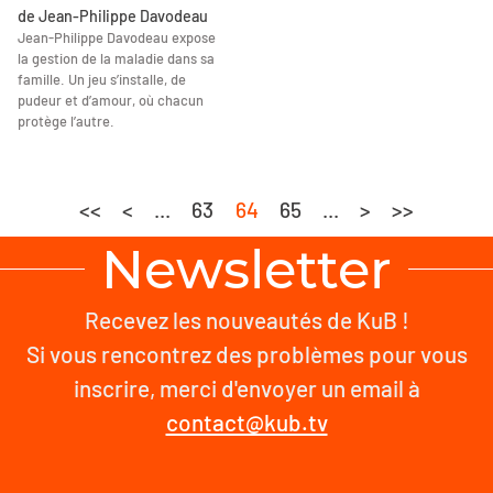
de Jean-Philippe Davodeau
Jean-Philippe Davodeau expose
la gestion de la maladie dans sa
famille. Un jeu s’installe, de
pudeur et d’amour, où chacun
protège l’autre.
<<
<
...
63
64
65
...
>
>>
Newsletter
Recevez les nouveautés de KuB !
Si vous rencontrez des problèmes pour vous
inscrire, merci d'envoyer un email à
contact@kub.tv