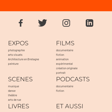
EXPOS
FILMS
photographie
documentaire
arts visuels
fiction
Architecture en Bretagne
animation
peinture
expérimental
création originale
portrait
SCENES
PODCASTS
musique
documentaire
danse
fiction
théâtre
arts de rue
LIVRES
ET AUSSI