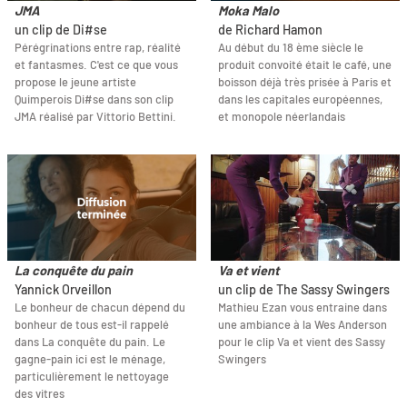
JMA
Moka Malo
un clip de Di#se
de Richard Hamon
Pérégrinations entre rap, réalité
Au début du 18 ème siècle le
et fantasmes. C'est ce que vous
produit convoité était le café, une
propose le jeune artiste
boisson déjà très prisée à Paris et
Quimperois Di#se dans son clip
dans les capitales européennes,
JMA réalisé par Vittorio Bettini.
et monopole néerlandais
La conquête du pain
Va et vient
Yannick Orveillon
un clip de The Sassy Swingers
Le bonheur de chacun dépend du
Mathieu Ezan vous entraine dans
bonheur de tous est-il rappelé
une ambiance à la Wes Anderson
dans La conquête du pain. Le
pour le clip Va et vient des Sassy
gagne-pain ici est le ménage,
Swingers
particulièrement le nettoyage
des vitres