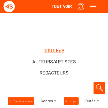
TOUT VOIR
TOUT KuB
AUTEURS/ARTISTES
RÉDACTEURS
Genres
Durée
✕
Bande-annonce
✕
Moyen