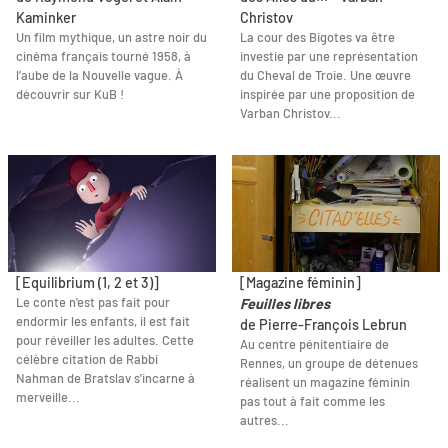
Kaminker
Christov
Un film mythique, un astre noir du
La cour des Bigotes va être
cinéma français tourné 1958, à
investie par une représentation
l’aube de la Nouvelle vague. À
du Cheval de Troie. Une œuvre
découvrir sur KuB !
inspirée par une proposition de
Varban Christov...
[Equilibrium (1, 2 et 3)]
[Magazine féminin]
Le conte n'est pas fait pour
Feuilles libres
endormir les enfants, il est fait
de Pierre-François Lebrun
pour réveiller les adultes. Cette
Au centre pénitentiaire de
célèbre citation de Rabbi
Rennes, un groupe de détenues
Nahman de Bratslav s'incarne à
réalisent un magazine féminin
merveille...
pas tout à fait comme les
autres...