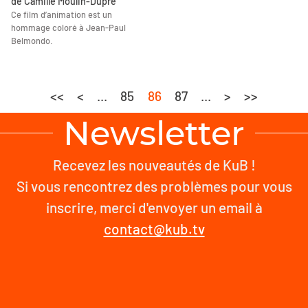
de Camille Moulin-Dupré
Ce film d’animation est un
hommage coloré à Jean-Paul
Belmondo.
<<
<
...
85
86
87
...
>
>>
Newsletter
Recevez les nouveautés de KuB !
Si vous rencontrez des problèmes pour vous
inscrire, merci d'envoyer un email à
contact@kub.tv