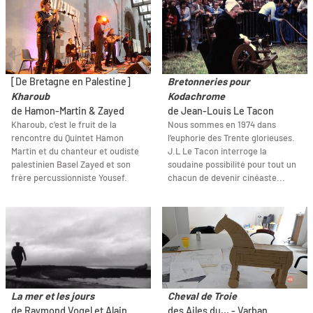
[De Bretagne en Palestine]
Bretonneries pour
Kharoub
Kodachrome
de Hamon-Martin & Zayed
de Jean-Louis Le Tacon
Kharoub, c’est le fruit de la
Nous sommes en 1974 dans
rencontre du Quintet Hamon
l’euphorie des Trente glorieuses.
Martin et du chanteur et oudiste
J.L Le Tacon interroge la
palestinien Basel Zayed et son
soudaine possibilité pour tout un
frère percussionniste Yousef.
chacun de devenir cinéaste...
La mer et les jours
Cheval de Troie
de Raymond Vogel et Alain
des Ailes du... - Varban