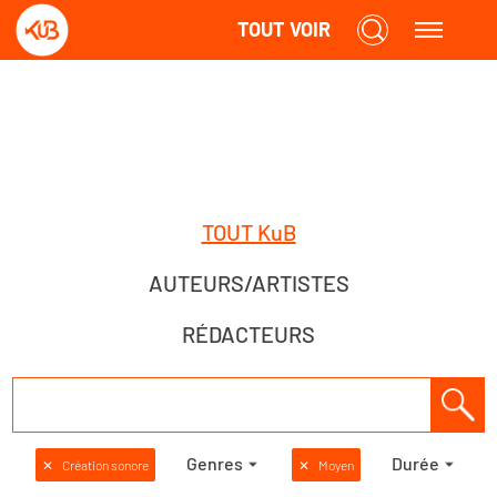
TOUT VOIR
TOUT KuB
AUTEURS/ARTISTES
RÉDACTEURS
Genres
Durée
✕
Création sonore
✕
Moyen