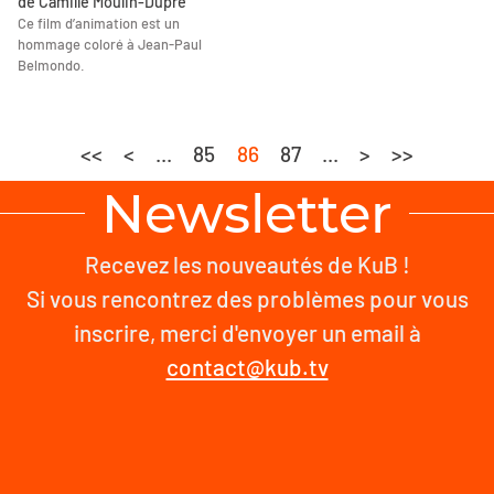
de Camille Moulin-Dupré
Ce film d’animation est un
hommage coloré à Jean-Paul
Belmondo.
<<
<
...
85
86
87
...
>
>>
Newsletter
Recevez les nouveautés de KuB !
Si vous rencontrez des problèmes pour vous
inscrire, merci d'envoyer un email à
contact@kub.tv