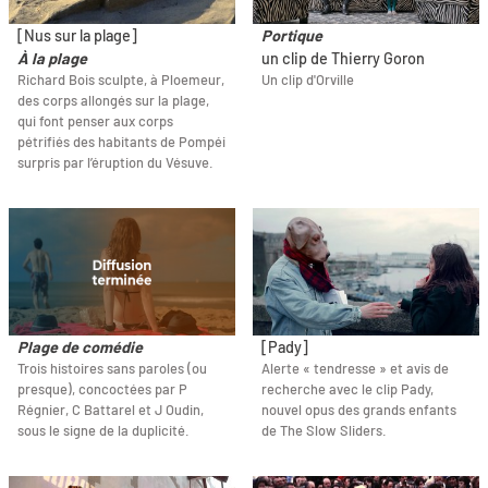
[Nus sur la plage]
Portique
À la plage
un clip de Thierry Goron
Richard Bois sculpte, à Ploemeur,
Un clip d'Orville
des corps allongés sur la plage,
qui font penser aux corps
pétrifiés des habitants de Pompéi
surpris par l’éruption du Vésuve.
Plage de comédie
[Pady]
Trois histoires sans paroles (ou
Alerte « tendresse » et avis de
presque), concoctées par P
recherche avec le clip Pady,
Régnier, C Battarel et J Oudin,
nouvel opus des grands enfants
sous le signe de la duplicité.
de The Slow Sliders.