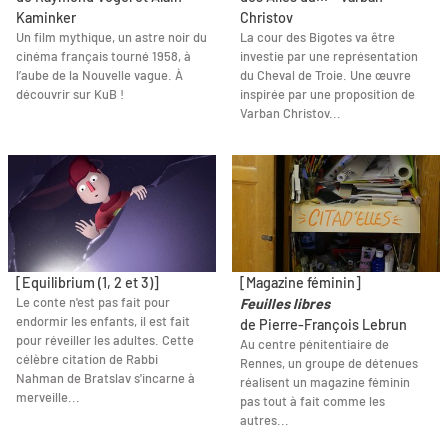
Kaminker
Christov
Un film mythique, un astre noir du
La cour des Bigotes va être
cinéma français tourné 1958, à
investie par une représentation
l’aube de la Nouvelle vague. À
du Cheval de Troie. Une œuvre
découvrir sur KuB !
inspirée par une proposition de
Varban Christov...
[Equilibrium (1, 2 et 3)]
[Magazine féminin]
Le conte n'est pas fait pour
Feuilles libres
endormir les enfants, il est fait
de Pierre-François Lebrun
pour réveiller les adultes. Cette
Au centre pénitentiaire de
célèbre citation de Rabbi
Rennes, un groupe de détenues
Nahman de Bratslav s'incarne à
réalisent un magazine féminin
merveille...
pas tout à fait comme les
autres...