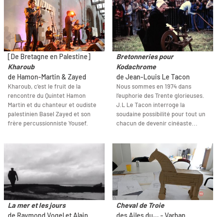
[De Bretagne en Palestine]
Bretonneries pour
Kharoub
Kodachrome
de Hamon-Martin & Zayed
de Jean-Louis Le Tacon
Kharoub, c’est le fruit de la
Nous sommes en 1974 dans
rencontre du Quintet Hamon
l’euphorie des Trente glorieuses.
Martin et du chanteur et oudiste
J.L Le Tacon interroge la
palestinien Basel Zayed et son
soudaine possibilité pour tout un
frère percussionniste Yousef.
chacun de devenir cinéaste...
La mer et les jours
Cheval de Troie
de Raymond Vogel et Alain
des Ailes du... - Varban