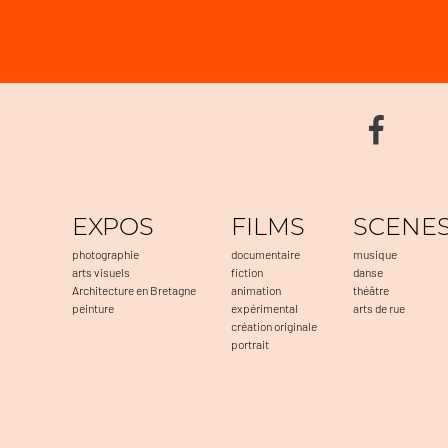
EXPOS
FILMS
SCENE
photographie
documentaire
musique
arts visuels
fiction
danse
Architecture en Bretagne
animation
théâtre
peinture
expérimental
arts de rue
création originale
portrait