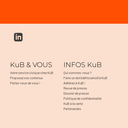
KuB & VOUS
INFOS KuB
Votre service civique chez KuB
Qui sommes-nous ?
Proposez vos contenus
Faire un don (défiscalisé) à KuB
Parlez-nous de vous !
Adhérez à KuB !
Revue de presse
Dossier de presse
Politique de confidentialité
KuB à la carte
Partenariats