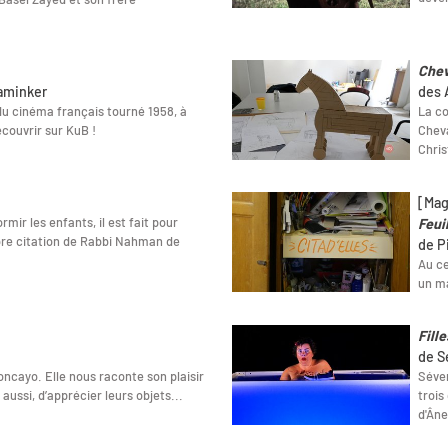
Chev
aminker
des A
du cinéma français tourné 1958, à
La co
écouvrir sur KuB !
Cheva
Chris
[Mag
rmir les enfants, il est fait pour
Feuil
èbre citation de Rabbi Nahman de
de P
Au ce
un ma
Fille
de S
oncayo. Elle nous raconte son plaisir
Séver
aussi, d’apprécier leurs objets...
trois
d'Âne