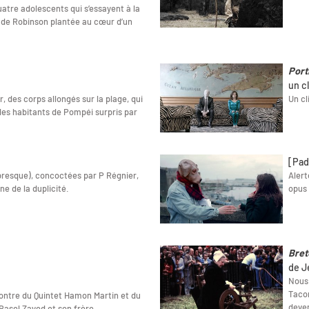
 quatre adolescents qui s’essayent à la
 de Robinson plantée au cœur d’un
Port
un c
, des corps allongés sur la plage, qui
Un cli
des habitants de Pompéi surpris par
[Pad
 presque), concoctées par P Régnier,
Alert
ne de la duplicité.
opus 
Bret
de J
Nous 
Tacon
ncontre du Quintet Hamon Martin et du
deven
Basel Zayed et son frère