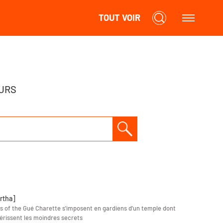
TOUT VOIR
URS
rtha]
s of the Gué Charette s'imposent en gardiens d'un temple dont
hérissent les moindres secrets