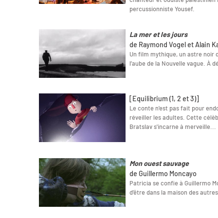
percussionniste Yousef.
La mer et les jours
de Raymond Vogel et Alain K
Un film mythique, un astre noir 
l’aube de la Nouvelle vague. À d
[Equilibrium (1, 2 et 3)]
Le conte n'est pas fait pour endo
réveiller les adultes. Cette cél
Bratslav s'incarne à merveille...
Mon ouest sauvage
de Guillermo Moncayo
Patricia se confie à Guillermo M
d’être dans la maison des autres 