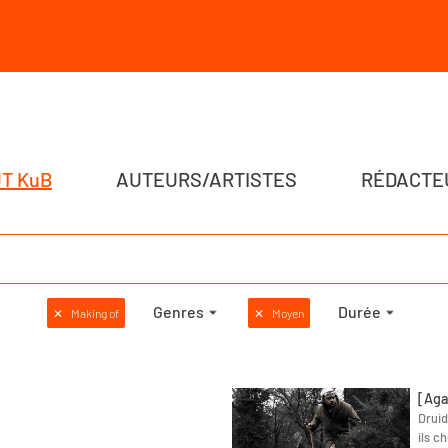
T KuB
AUTEURS/ARTISTES
RÉDACTE
Genres
Durée
✕
Making of
✕
Moyen
[Aga
Druid
ils c