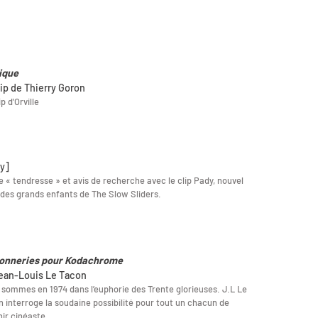
ique
lip de Thierry Goron
p d'Orville
y]
e « tendresse » et avis de recherche avec le clip Pady, nouvel
des grands enfants de The Slow Sliders.
onneries pour Kodachrome
ean-Louis Le Tacon
sommes en 1974 dans l’euphorie des Trente glorieuses. J.L Le
 interroge la soudaine possibilité pour tout un chacun de
ir cinéaste...