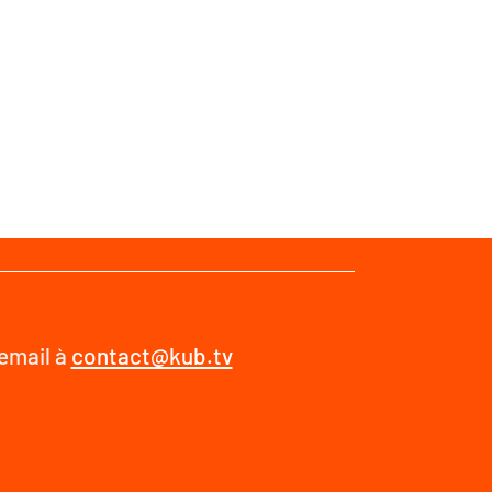
 email à
contact@kub.tv