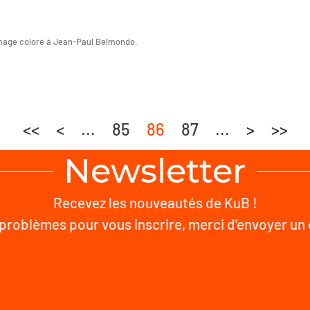
age coloré à Jean-Paul Belmondo.
<<
<
...
85
86
87
...
>
>>
Newsletter
Recevez les nouveautés de KuB !
problèmes pour vous inscrire, merci d'envoyer un