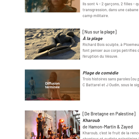
Ils sont 4 - 2 garçons, 2 filles -
transgression, dans une cabane
camp militaire.
[Nus sur la plage]
À la plage
Richard Bois sculpte, à Ploemeur
font penser aux corps pétrifiés 
l’éruption du Vésuve.
Plage de comédie
Trois histoires sans paroles (ou
C Battarel et J Oudin, sous le sig
[De Bretagne en Palestine]
Kharoub
de Hamon-Martin & Zayed
Kharoub, c’est le fruit de la re
chanteur et oudiste palestinien 