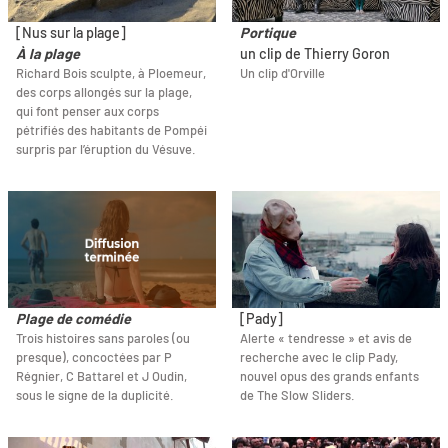
[Nus sur la plage]
Portique
À la plage
un clip de Thierry Goron
Richard Bois sculpte, à Ploemeur,
Un clip d'Orville
des corps allongés sur la plage,
qui font penser aux corps
pétrifiés des habitants de Pompéi
surpris par l’éruption du Vésuve.
Plage de comédie
[Pady]
Trois histoires sans paroles (ou
Alerte « tendresse » et avis de
presque), concoctées par P
recherche avec le clip Pady,
Régnier, C Battarel et J Oudin,
nouvel opus des grands enfants
sous le signe de la duplicité.
de The Slow Sliders.