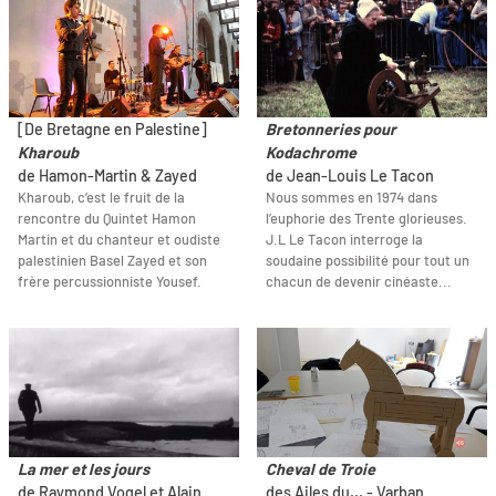
[De Bretagne en Palestine]
Bretonneries pour
Kharoub
Kodachrome
de Hamon-Martin & Zayed
de Jean-Louis Le Tacon
Kharoub, c’est le fruit de la
Nous sommes en 1974 dans
rencontre du Quintet Hamon
l’euphorie des Trente glorieuses.
Martin et du chanteur et oudiste
J.L Le Tacon interroge la
palestinien Basel Zayed et son
soudaine possibilité pour tout un
frère percussionniste Yousef.
chacun de devenir cinéaste...
La mer et les jours
Cheval de Troie
de Raymond Vogel et Alain
des Ailes du... - Varban