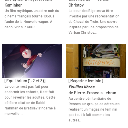
Kaminker
Christov
Un film mythique, un astre noir du
La cour des Bigotes va être
cinéma français tourné 1958, à
investie par une représentation
l’aube de la Nouvelle vague. À
du Cheval de Troie. Une œuvre
découvrir sur KuB !
inspirée par une proposition de
Varban Christov...
[Equilibrium (1, 2 et 3)]
[Magazine féminin]
Le conte n'est pas fait pour
Feuilles libres
endormir les enfants, il est fait
de Pierre-François Lebrun
pour réveiller les adultes. Cette
Au centre pénitentiaire de
célèbre citation de Rabbi
Rennes, un groupe de détenues
Nahman de Bratslav s'incarne à
réalisent un magazine féminin
merveille...
pas tout à fait comme les
autres...