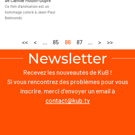
de Camille Moulin-Dupré
Ce film d’animation est un
hommage coloré à Jean-Paul
Belmondo.
<<
<
...
85
86
87
...
>
>>
Newsletter
Recevez les nouveautés de KuB !
Si vous rencontrez des problèmes pour vous
inscrire, merci d'envoyer un email à
contact@kub.tv