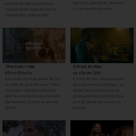
des mots, des lignes, des jours...
bateaux de pêche partaient,
La vie devant soi, ou la …
chargés d’une foule de marins
chapeautés, clope au bec
This train I ride
E Kreiz An Noz
d'Arno Bitschy
un clip de Ojûn
Vous avez entendu parler de Sur
E Kreiz An Noz, nous entraîne
la route de Jack Kerouac ? Voici
dans deux lieux parallèles : un
This train I ride d’Arno Bitschy,
atelier de menuiserie où se
dont les clochards célestes sont
produisent les musiciens et le
des femmes, et dont la voie est
port de pêche de Lorient en
ferrée.
activité