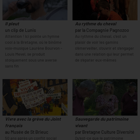
Il pleut
Au rythme du cheval
un clip de Lunis
par la Compagnie Pagnozoo
Attention ! Ici pointe un hymne
Au rythme du cheval, c’est un
cool à la Bretagne, où le binôme
plaisir de voir les gamins
voix-musique Laurène Bourvon -
s’émerveiller, s’ouvrir et s’engager
Louis Mevel, se produit
dans une relation qui leur permet
stoïquement sous une averse
de s’épater eux-mêmes
sans fin
Vivre avec la grève du Joint
Sauvegarde du patrimoine
français
vivant
au Musée de St Brieuc
par Bretagne Culture Diversité
50 ans après un conflit social
Qu’est-ce que le patrimoine